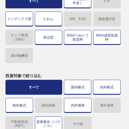
すべて
ETF
年金）
インデックス型
たわら
SRI、ESG
通貨選択型
ラップ専用
NISAつみたて
NISA成長投資
単位型
（SMA）
投資枠
枠
成功報酬型
投資対象で
絞り込む
すべて
国内株式
内外株式
海外株式
国内債券
内外債券
海外債券
不動産投信
資産複合（バラ
その他
（REIT）
ンス）