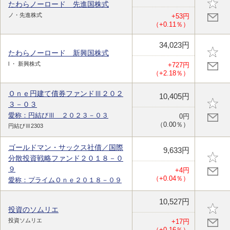
たわらノーロード 先進国株式
ノ・先進株式
+53円
（+0.11％）
34,023円
たわらノーロード 新興国株式
l ・ 新興株式
+727円
（+2.18％）
Ｏｎｅ円建て債券ファンドⅢ２０２
10,405円
３－０３
愛称：円結びⅢ ２０２３－０３
0円
（0.00％）
円結びⅢ2303
ゴールドマン・サックス社債／国際
9,633円
分散投資戦略ファンド２０１８－０
９
+4円
（+0.04％）
愛称：プライムＯｎｅ２０１８－０９
10,527円
投資のソムリエ
投資ソムリエ
+17円
（+0.16％）