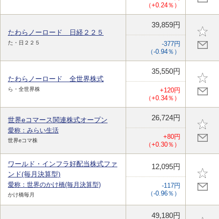
（+0.24％）
39,859円
たわらノーロード 日経２２５
た・日２２５
-377円
（-0.94％）
35,550円
たわらノーロード 全世界株式
ら・全世界株
+120円
（+0.34％）
26,724円
世界eコマース関連株式オープン
愛称：みらい生活
+80円
世界eコマ株
（+0.30％）
ワールド・インフラ好配当株式ファ
12,095円
ンド(毎月決算型)
愛称：世界のかけ橋(毎月決算型)
-117円
（-0.96％）
かけ橋毎月
49,180円