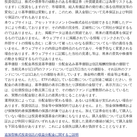
投資信託は、株式や債券等の値動きのある有価証券（外貨建資産には為替リスクもあ
ります）に投資をしますので、市場環境、組入有価証券の発行者に係る信用状況等の
変化により基準価額は変動します。このため、購入金額について元本保証および利回
り保証のいずれもありません。
本ウェブサイトは、アセットマネジメントOne株式会社が信頼できると判断したデー
タにより作成しておりますが、その内容の完全性、正確性について同社が保証するも
のではありません。また、掲載データは過去の実績であり、将来の運用成果を保証す
るものではありません。 本ウェブサイトに掲載されている情報（リンクされている
外部サイトの情報も含む）に基づいて被ったいかなる損害についても一切の責任を負
いません。本ウェブサイトの内容は作成時点のものであり、今後予告なく変更される
場合があります。本ウェブサイトに記載した当社の見通し等は、将来の景気や株価等
の動きを保証するものではありません。
基準価額・分配金再投資基準価額・分配金込み基準価額は信託報酬控除後の価額で
す。当初元本が1口1円のファンドについては1万口当たりの価額を、それ以外のファ
ンドについては1口あたりの価額を表示しています。換金時の費用・税金等は考慮し
ておりません。ただし、ETFの表記している口数については別途ご確認ください。分
配金の表示数値は、基準価額の表示口数当たり課税前の金額です。表示方法について
は、公社債投信は小数点第二位まで、その他のファンドは整数部のみとしているた
め、実際の分配金額と表示上の差異が生じることがあります。
運用状況によっては、分配金額が変わる場合、あるいは分配金が支払われない場合が
あります。投資信託は、預金等や保険契約ではありません。また、預金保険機構およ
び保険契約者保護機構の保護の対象ではありません。加えて証券会社を通して購入し
ていない場合には投資者保護基金の対象にもなりません。購入金額については元本保
証および利回り保証のいずれもありません。投資した資産の価値が減少して購入金額
を下回る場合がありますが、これによる損失は購入者が負担することとなります。
追加型株式投資信託の収益分配金に関するご説明