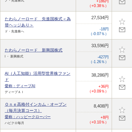
ノ・先進株式
+186円
（+0.38％）
27,534円
たわらノーロード 先進国株式＜為
替ヘッジあり＞
-18円
ド・先進株へ
（-0.07％）
33,596円
たわらノーロード 新興国株式
l ・ 新興株式
-427円
（-1.26％）
AI（人工知能）活用型世界株ファン
38,286円
ド
愛称：ディープAI
+36円
（+0.09％）
ディープＡＩ
Ｏｎｅ高格付インカム・オープン
8,408円
（毎月決算コース）
愛称：ハッピークローバー
+8円
（+0.10％）
ハピクロ毎月