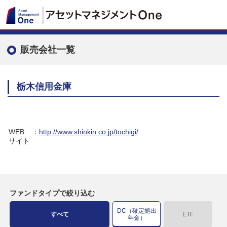
販売会社一覧
栃木信用金庫
WEB
：
http://www.shinkin.co.jp/tochigi/
サイト
ファンドタイプで絞り込む
DC（確定拠出
すべて
ETF
年金）