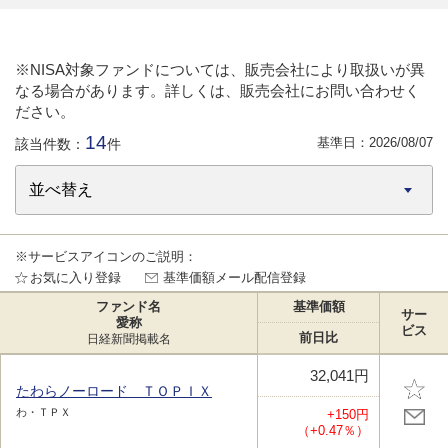
※NISA対象ファンドについては、販売会社により取扱いが異
なる場合があります。詳しくは、販売会社にお問い合わせく
ださい。
14
基準日：
2026/08/07
該当件数：
件
※サービスアイコンのご説明：
お気に入り登録
基準価額メール配信登録
ファンド名
基準価額
サー
愛称
ビス
前日比
日経新聞掲載名
32,041円
たわらノーロード ＴＯＰＩＸ
わ・ＴＰＸ
+150円
（+0.47％）