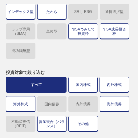
インデックス型
たわら
SRI、ESG
通貨選択型
ラップ専用
NISAつみたて
NISA成長投資
単位型
（SMA）
投資枠
枠
成功報酬型
投資対象で
絞り込む
すべて
国内株式
内外株式
海外株式
国内債券
内外債券
海外債券
不動産投信
資産複合（バラ
その他
（REIT）
ンス）