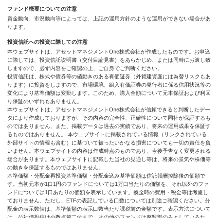
ファンド概要についての注意
資金動向、市況動向等によっては、上記の運用方針のような運用ができない場合があ
ります。
投資信託への投資に際しての注意
本ウェブサイトは、アセットマネジメントOne株式会社が作成したものです。お申込
に際しては、投資信託説明書（交付目論見書）をあらかじめ、または同時にお渡し致
しますので、必ず内容をご確認の上、ご自身でご判断ください。
投資信託は、株式や債券等の値動きのある有価証券（外貨建資産には為替リスクもあ
ります）に投資をしますので、市場環境、組入有価証券の発行者に係る信用状況等の
変化により基準価額は変動します。このため、購入金額について元本保証および利回
り保証のいずれもありません。
本ウェブサイトは、アセットマネジメントOne株式会社が信頼できると判断したデー
タにより作成しておりますが、その内容の完全性、正確性について同社が保証するも
のではありません。また、掲載データは過去の実績であり、将来の運用成果を保証す
るものではありません。 本ウェブサイトに掲載されている情報（リンクされている
外部サイトの情報も含む）に基づいて被ったいかなる損害についても一切の責任を負
いません。本ウェブサイトの内容は作成時点のものであり、今後予告なく変更される
場合があります。本ウェブサイトに記載した当社の見通し等は、将来の景気や株価等
の動きを保証するものではありません。
基準価額・分配金再投資基準価額・分配金込み基準価額は信託報酬控除後の価額で
す。当初元本が1口1円のファンドについては1万口当たりの価額を、それ以外のファ
ンドについては1口あたりの価額を表示しています。換金時の費用・税金等は考慮し
ておりません。ただし、ETFの表記している口数については別途ご確認ください。分
配金の表示数値は、基準価額の表示口数当たり課税前の金額です。表示方法について
は、公社債投信は小数点第二位まで、その他のファンドは整数部のみとしているた