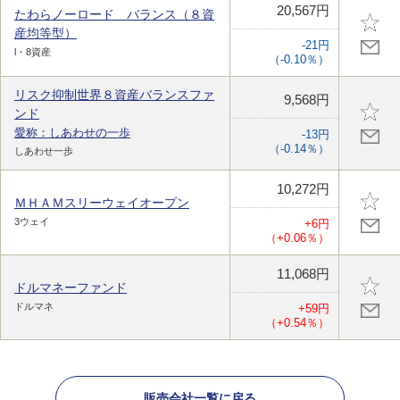
20,567円
たわらノーロード バランス（８資
産均等型）
-21円
l・8資産
（-0.10％）
リスク抑制世界８資産バランスファ
9,568円
ンド
愛称：しあわせの一歩
-13円
（-0.14％）
しあわせ一歩
10,272円
ＭＨＡＭスリーウェイオープン
3ウェイ
+6円
（+0.06％）
11,068円
ドルマネーファンド
ドルマネ
+59円
（+0.54％）
販売会社一覧に戻る