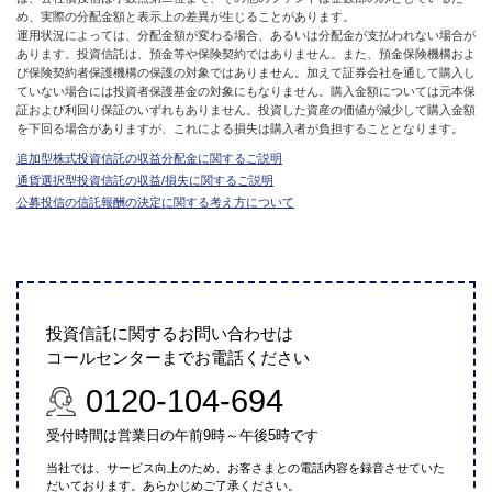
め、実際の分配金額と表示上の差異が生じることがあります。
運用状況によっては、分配金額が変わる場合、あるいは分配金が支払われない場合が
あります。投資信託は、預金等や保険契約ではありません。また、預金保険機構およ
び保険契約者保護機構の保護の対象ではありません。加えて証券会社を通して購入し
ていない場合には投資者保護基金の対象にもなりません。購入金額については元本保
証および利回り保証のいずれもありません。投資した資産の価値が減少して購入金額
を下回る場合がありますが、これによる損失は購入者が負担することとなります。
追加型株式投資信託の収益分配金に関するご説明
通貨選択型投資信託の収益/損失に関するご説明
公募投信の信託報酬の決定に関する考え方について
投資信託に関するお問い合わせは
コールセンターまでお電話ください
0120-104-694
受付時間は営業日の午前9時～午後5時です
当社では、サービス向上のため、お客さまとの電話内容を録音させていた
だいております。あらかじめご了承ください。