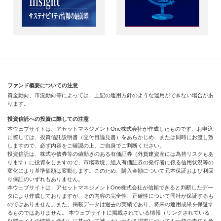
ファンド概要についての注意
資金動向、市況動向等によっては、上記の運用方針のような運用ができない場合があ
ります。
投資信託への投資に際しての注意
本ウェブサイトは、アセットマネジメントOne株式会社が作成したものです。お申込
に際しては、投資信託説明書（交付目論見書）をあらかじめ、または同時にお渡し致
しますので、必ず内容をご確認の上、ご自身でご判断ください。
投資信託は、株式や債券等の値動きのある有価証券（外貨建資産には為替リスクもあ
ります）に投資をしますので、市場環境、組入有価証券の発行者に係る信用状況等の
変化により基準価額は変動します。このため、購入金額について元本保証および利回
り保証のいずれもありません。
本ウェブサイトは、アセットマネジメントOne株式会社が信頼できると判断したデー
タにより作成しておりますが、その内容の完全性、正確性について同社が保証するも
のではありません。また、掲載データは過去の実績であり、将来の運用成果を保証す
るものではありません。 本ウェブサイトに掲載されている情報（リンクされている