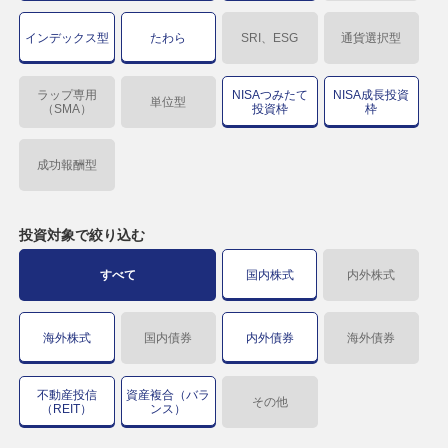
インデックス型
たわら
SRI、ESG
通貨選択型
ラップ専用
NISAつみたて
NISA成長投資
単位型
（SMA）
投資枠
枠
成功報酬型
投資対象で
絞り込む
すべて
国内株式
内外株式
海外株式
国内債券
内外債券
海外債券
不動産投信
資産複合（バラ
その他
（REIT）
ンス）