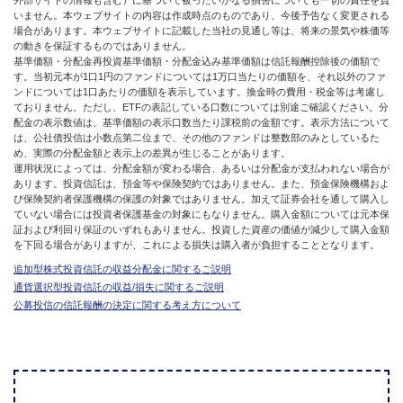
外部サイトの情報も含む）に基づいて被ったいかなる損害についても一切の責任を負
いません。本ウェブサイトの内容は作成時点のものであり、今後予告なく変更される
場合があります。本ウェブサイトに記載した当社の見通し等は、将来の景気や株価等
の動きを保証するものではありません。
基準価額・分配金再投資基準価額・分配金込み基準価額は信託報酬控除後の価額で
す。当初元本が1口1円のファンドについては1万口当たりの価額を、それ以外のファ
ンドについては1口あたりの価額を表示しています。換金時の費用・税金等は考慮し
ておりません。ただし、ETFの表記している口数については別途ご確認ください。分
配金の表示数値は、基準価額の表示口数当たり課税前の金額です。表示方法について
は、公社債投信は小数点第二位まで、その他のファンドは整数部のみとしているた
め、実際の分配金額と表示上の差異が生じることがあります。
運用状況によっては、分配金額が変わる場合、あるいは分配金が支払われない場合が
あります。投資信託は、預金等や保険契約ではありません。また、預金保険機構およ
び保険契約者保護機構の保護の対象ではありません。加えて証券会社を通して購入し
ていない場合には投資者保護基金の対象にもなりません。購入金額については元本保
証および利回り保証のいずれもありません。投資した資産の価値が減少して購入金額
を下回る場合がありますが、これによる損失は購入者が負担することとなります。
追加型株式投資信託の収益分配金に関するご説明
通貨選択型投資信託の収益/損失に関するご説明
公募投信の信託報酬の決定に関する考え方について