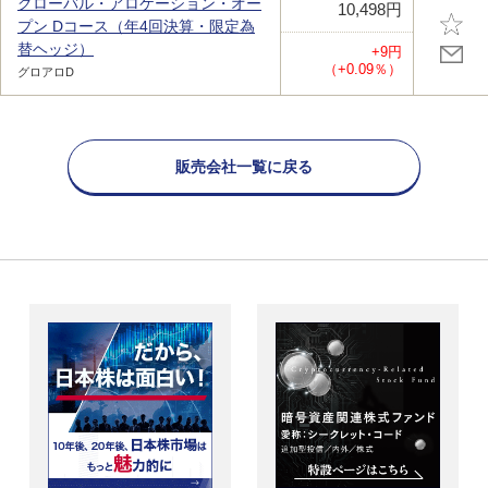
グローバル・アロケーション・オー
10,498円
プン Dコース（年4回決算・限定為
替ヘッジ）
+9円
（+0.09％）
グロアロD
販売会社一覧に戻る