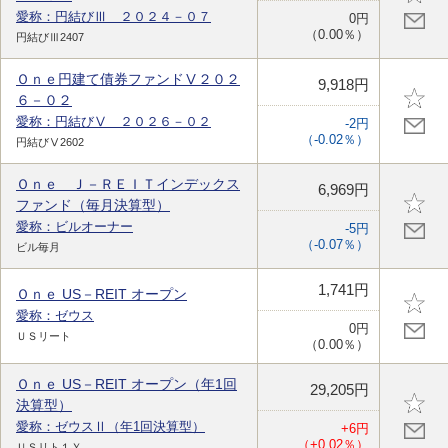
愛称：円結びⅢ ２０２４－０７
0円
（0.00％）
円結びⅢ2407
Ｏｎｅ円建て債券ファンドⅤ２０２
9,918円
６－０２
愛称：円結びⅤ ２０２６－０２
-2円
（-0.02％）
円結びⅤ2602
Ｏｎｅ Ｊ－ＲＥＩＴインデックス
6,969円
ファンド（毎月決算型）
愛称：ビルオーナー
-5円
（-0.07％）
ビル毎月
1,741円
Ｏｎｅ US－REIT オープン
愛称：ゼウス
0円
ＵＳリート
（0.00％）
Ｏｎｅ US－REIT オープン（年1回
29,205円
決算型）
愛称：ゼウスⅡ（年1回決算型）
+6円
（+0.02％）
ＵＳリト１Ｙ