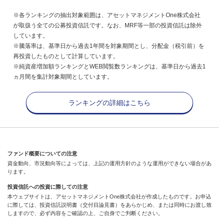
※各ランキングの抽出対象範囲は、アセットマネジメントOne株式会社
が取扱う全ての公募投資信託です。なお、MRF等一部の投資信託は除外
しています。
※騰落率は、基準日から過去1年間を対象期間とし、分配金（税引前）を
再投資したものとして計算しています。
※純資産増加額ランキングとWEB閲覧数ランキングは、基準日から過去1
ヵ月間を集計対象期間としています。
ランキングの詳細はこちら
ファンド概要についての注意
資金動向、市況動向等によっては、上記の運用方針のような運用ができない場合があ
ります。
投資信託への投資に際しての注意
本ウェブサイトは、アセットマネジメントOne株式会社が作成したものです。お申込
に際しては、投資信託説明書（交付目論見書）をあらかじめ、または同時にお渡し致
しますので、必ず内容をご確認の上、ご自身でご判断ください。