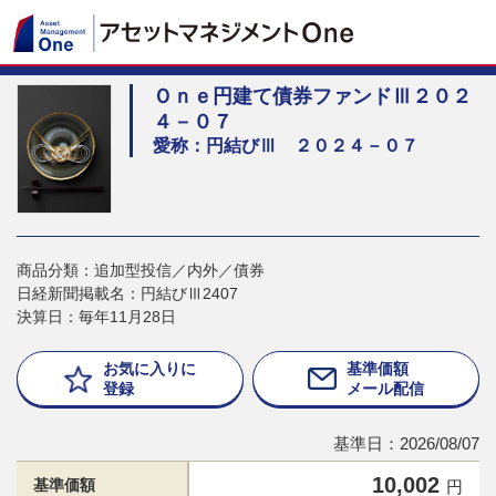
Ｏｎｅ円建て債券ファンドⅢ２０２
４－０７
愛称：円結びⅢ ２０２４－０７
商品分類：追加型投信／内外／債券
日経新聞掲載名：円結びⅢ2407
決算日：毎年11月28日
お気に入りに
基準価額
登録
メール配信
基準日：2026/08/07
10,002
基準価額
円