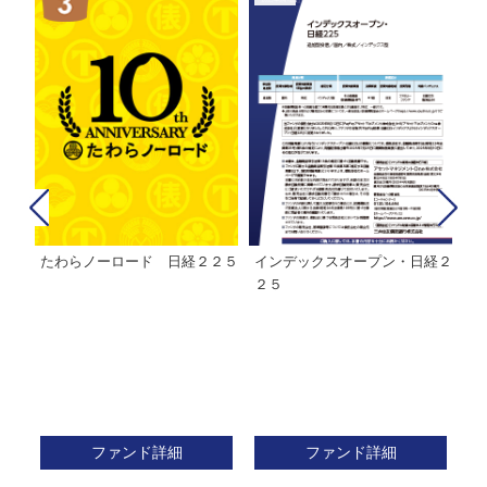
たわらノーロード 日経２２５
インデックスオープン・日経２
Ｍ
株式フ
２５
ン
ファンド詳細
ファンド詳細