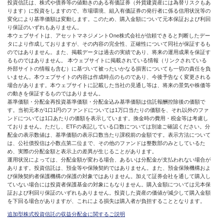
投資信託は、株式や債券等の値動きのある有価証券（外貨建資産には為替リスクもあ
ります）に投資をしますので、市場環境、組入有価証券の発行者に係る信用状況等の
変化により基準価額は変動します。このため、購入金額について元本保証および利回
り保証のいずれもありません。
本ウェブサイトは、アセットマネジメントOne株式会社が信頼できると判断したデー
タにより作成しておりますが、その内容の完全性、正確性について同社が保証するも
のではありません。また、掲載データは過去の実績であり、将来の運用成果を保証す
るものではありません。 本ウェブサイトに掲載されている情報（リンクされている
外部サイトの情報も含む）に基づいて被ったいかなる損害についても一切の責任を負
いません。本ウェブサイトの内容は作成時点のものであり、今後予告なく変更される
場合があります。本ウェブサイトに記載した当社の見通し等は、将来の景気や株価等
の動きを保証するものではありません。
基準価額・分配金再投資基準価額・分配金込み基準価額は信託報酬控除後の価額で
す。当初元本が1口1円のファンドについては1万口当たりの価額を、それ以外のファ
ンドについては1口あたりの価額を表示しています。換金時の費用・税金等は考慮し
ておりません。ただし、ETFの表記している口数については別途ご確認ください。分
配金の表示数値は、基準価額の表示口数当たり課税前の金額です。表示方法について
は、公社債投信は小数点第二位まで、その他のファンドは整数部のみとしているた
め、実際の分配金額と表示上の差異が生じることがあります。
運用状況によっては、分配金額が変わる場合、あるいは分配金が支払われない場合が
あります。投資信託は、預金等や保険契約ではありません。また、預金保険機構およ
び保険契約者保護機構の保護の対象ではありません。加えて証券会社を通して購入し
ていない場合には投資者保護基金の対象にもなりません。購入金額については元本保
証および利回り保証のいずれもありません。投資した資産の価値が減少して購入金額
を下回る場合がありますが、これによる損失は購入者が負担することとなります。
追加型株式投資信託の収益分配金に関するご説明