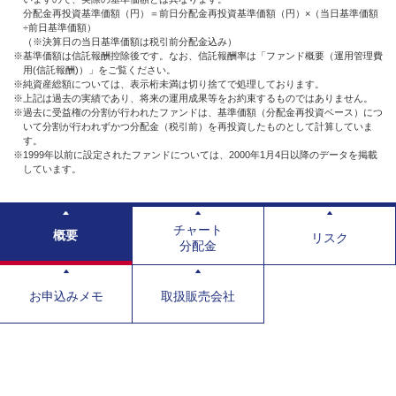
分配金再投資基準価額（円）＝前日分配金再投資基準価額（円）×（当日基準価額
÷前日基準価額）
（※決算日の当日基準価額は税引前分配金込み）
※基準価額は信託報酬控除後です。なお、信託報酬率は「ファンド概要（運用管理費
用(信託報酬)）」をご覧ください。
※純資産総額については、表示桁未満は切り捨てで処理しております。
※上記は過去の実績であり、将来の運用成果等をお約束するものではありません。
※過去に受益権の分割が行われたファンドは、基準価額（分配金再投資ベース）につ
いて分割が行われずかつ分配金（税引前）を再投資したものとして計算していま
す。
※1999年以前に設定されたファンドについては、2000年1月4日以降のデータを掲載
しています。
チャート
概要
リスク
分配金
お申込みメモ
取扱販売会社