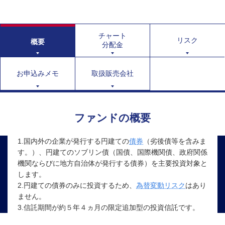
チャート
リスク
概要
分配金
お申込みメモ
取扱販売会社
ファンドの概要
1.国内外の企業が発行する円建ての
債券
（劣後債等を含みま
す。）、円建てのソブリン債（国債、国際機関債、政府関係
機関ならびに地方自治体が発行する債券）を主要投資対象と
します。
2.円建ての債券のみに投資するため、
為替変動リスク
はあり
ません。
3.信託期間が約５年４ヵ月の限定追加型の投資信託です。