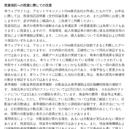
投資信託への投資に際しての注意
本ウェブサイトは、アセットマネジメントOne株式会社が作成したものです。お申込
に際しては、投資信託説明書（交付目論見書）をあらかじめ、または同時にお渡し致
しますので、必ず内容をご確認の上、ご自身でご判断ください。
投資信託は、株式や債券等の値動きのある有価証券（外貨建資産には為替リスクもあ
ります）に投資をしますので、市場環境、組入有価証券の発行者に係る信用状況等の
変化により基準価額は変動します。このため、購入金額について元本保証および利回
り保証のいずれもありません。
本ウェブサイトは、アセットマネジメントOne株式会社が信頼できると判断したデー
タにより作成しておりますが、その内容の完全性、正確性について同社が保証するも
のではありません。また、掲載データは過去の実績であり、将来の運用成果を保証す
るものではありません。 本ウェブサイトに掲載されている情報（リンクされている
外部サイトの情報も含む）に基づいて被ったいかなる損害についても一切の責任を負
いません。本ウェブサイトの内容は作成時点のものであり、今後予告なく変更される
場合があります。本ウェブサイトに記載した当社の見通し等は、将来の景気や株価等
の動きを保証するものではありません。
基準価額・分配金再投資基準価額・分配金込み基準価額は信託報酬控除後の価額で
す。当初元本が1口1円のファンドについては1万口当たりの価額を、それ以外のファ
ンドについては1口あたりの価額を表示しています。換金時の費用・税金等は考慮し
ておりません。ただし、ETFの表記している口数については別途ご確認ください。分
配金の表示数値は、基準価額の表示口数当たり課税前の金額です。表示方法について
は、公社債投信は小数点第二位まで、その他のファンドは整数部のみとしているた
め、実際の分配金額と表示上の差異が生じることがあります。
運用状況によっては、分配金額が変わる場合、あるいは分配金が支払われない場合が
あります。投資信託は、預金等や保険契約ではありません。また、預金保険機構およ
び保険契約者保護機構の保護の対象ではありません。加えて証券会社を通して購入し