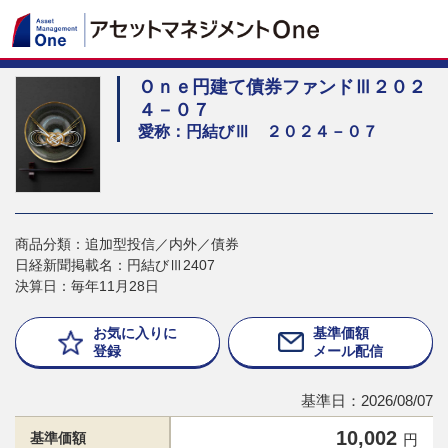
Ｏｎｅ円建て債券ファンドⅢ２０２
４－０７
愛称：円結びⅢ ２０２４－０７
商品分類：追加型投信／内外／債券
日経新聞掲載名：円結びⅢ2407
決算日：毎年11月28日
お気に入りに
基準価額
登録
メール配信
基準日：2026/08/07
10,002
基準価額
円