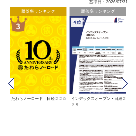
基準日：2026/07/31
騰落率ランキング
騰落率ランキング
４位
たわらノーロード 日経２２５
インデックスオープン・日経２
Ｍ
株式フ
２５
ン