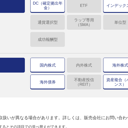
DC（確定拠出年
ETF
インデック
金）
ラップ専用
通貨選択型
単位型
（SMA）
成功報酬型
国内株式
内外株式
海外株
不動産投信
資産複合（
海外債券
（REIT）
ンス）
り取扱いが異なる場合があります。詳しくは、販売会社にお問い合わ
するとその項目での並べ替えができます。