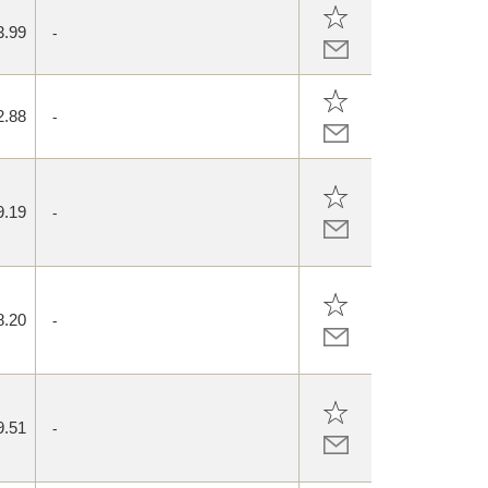
3.99
-
2.88
-
9.19
-
8.20
-
9.51
-