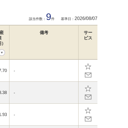
9
2026/08/07
該当件数：
件
基準日：
産
備考
サー
額
ビス
円）
7.70
-
8.38
-
1.93
-