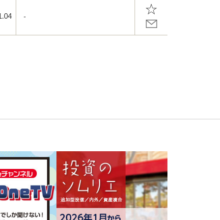
1.04
-