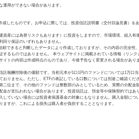
な運用ができない場合があります。
が作成したものです。お申込に際しては、投資信託説明書（交付目論見書）を
建資産には為替リスクもあります）に投資をしますので、市場環境、組入有
利回り保証のいずれもありません。
が信頼できると判断したデータにより作成しておりますが、その内容の完全性
証するものではありません。 本ウェブサイトに掲載されている情報（リンク
サイトの内容は作成時点のものであり、今後予告なく変更される場合があり
信託報酬控除後の価額です。当初元本が1口1円のファンドについては1万口
ておりません。ただし、ETFの表記している口数については別途ご確認くだ
第二位まで、その他のファンドは整数部のみとしているため、実際の分配金
配金が支払われない場合があります。投資信託は、預金等や保険契約ではあ
入していない場合には投資者保護基金の対象にもなりません。購入金額につ
りますが、これによる損失は購入者が負担することとなります。