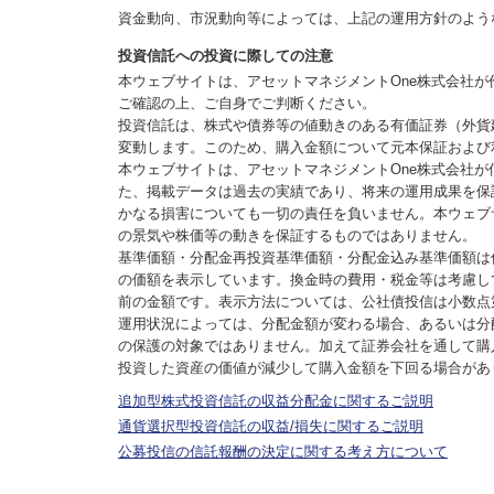
資金動向、市況動向等によっては、上記の運用方針のよう
投資信託への投資に際しての注意
本ウェブサイトは、アセットマネジメントOne株式会社
ご確認の上、ご自身でご判断ください。
投資信託は、株式や債券等の値動きのある有価証券（外貨
変動します。このため、購入金額について元本保証および
本ウェブサイトは、アセットマネジメントOne株式会社
た、掲載データは過去の実績であり、将来の運用成果を保
かなる損害についても一切の責任を負いません。本ウェブ
の景気や株価等の動きを保証するものではありません。
基準価額・分配金再投資基準価額・分配金込み基準価額は
の価額を表示しています。換金時の費用・税金等は考慮し
前の金額です。表示方法については、公社債投信は小数点
運用状況によっては、分配金額が変わる場合、あるいは分
の保護の対象ではありません。加えて証券会社を通して購
投資した資産の価値が減少して購入金額を下回る場合があ
追加型株式投資信託の収益分配金に関するご説明
通貨選択型投資信託の収益/損失に関するご説明
公募投信の信託報酬の決定に関する考え方について