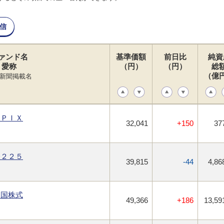
信
ァンド名
基準価額
前日比
純資
愛称
（円）
（円）
総
（億
新聞掲載名
ＯＰＩＸ
32,041
+150
37
経２２５
39,815
-44
4,86
進国株式
49,366
+186
13,59