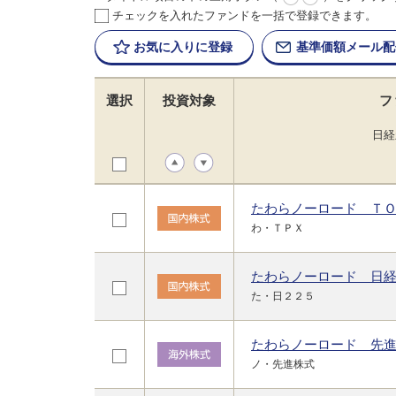
チェックを入れたファンドを一括で登録できます。
お気に入りに
登録
基準価額
メール配
選択
投資対象
フ
日経
たわらノーロード Ｔ
わ・ＴＰＸ
たわらノーロード 日
た・日２２５
たわらノーロード 先
ノ・先進株式