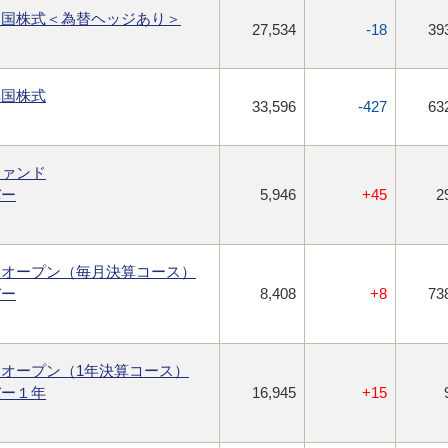
進国株式＜為替ヘッジあり＞
27,534
-18
39
興国株式
33,596
-427
63
ファンド
バー
5,946
+45
2
・オープン（毎月決算コース）
バー
8,408
+8
73
オープン（1年決算コース）
バー１年
16,945
+15