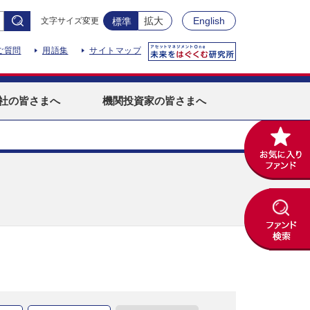
拡大
English
文字サイズ変更
標準
ご質問
用語集
サイトマップ
社
の皆さまへ
機関投資家
の皆さまへ