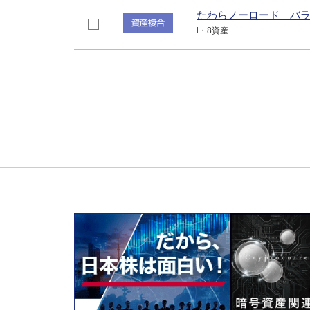
たわらノーロード バ
l・8資産