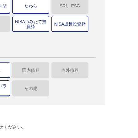
ス型
たわら
SRI、ESG
NISAつみたて投
NISA成長投資枠
資枠
式
国内債券
内外債券
バラ
その他
せください。