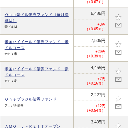
（+0.67％）
6,496円
Ｏｎｅ豪ドル債券ファンド（毎月決
算型）
+3円
豪ドルＭ
（+0.05％）
7,505円
米国ハイイールド債券ファンド 米
ドルコース
+29円
米ＨＹ米
（+0.39％）
4,455円
米国ハイイールド債券ファンド 豪
ドルコース
+7円
米ＨＹ豪
（+0.16％）
2,227円
Ｏｎｅブラジル債券ファンド
ブラジル債券
+12円
（+0.54％）
3,405円
ＡＭＯ Ｊ－ＲＥＩＴオープン