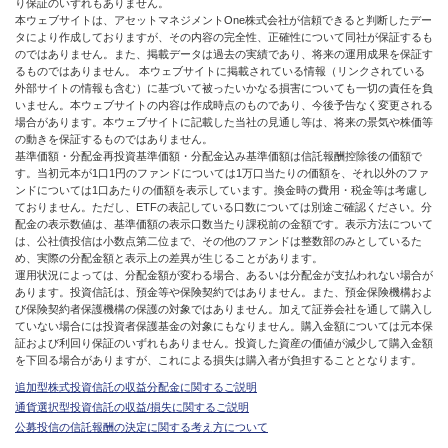
り保証のいずれもありません。
本ウェブサイトは、アセットマネジメントOne株式会社が信頼できると判断したデー
タにより作成しておりますが、その内容の完全性、正確性について同社が保証するも
のではありません。また、掲載データは過去の実績であり、将来の運用成果を保証す
るものではありません。 本ウェブサイトに掲載されている情報（リンクされている
外部サイトの情報も含む）に基づいて被ったいかなる損害についても一切の責任を負
いません。本ウェブサイトの内容は作成時点のものであり、今後予告なく変更される
場合があります。本ウェブサイトに記載した当社の見通し等は、将来の景気や株価等
の動きを保証するものではありません。
基準価額・分配金再投資基準価額・分配金込み基準価額は信託報酬控除後の価額で
す。当初元本が1口1円のファンドについては1万口当たりの価額を、それ以外のファ
ンドについては1口あたりの価額を表示しています。換金時の費用・税金等は考慮し
ておりません。ただし、ETFの表記している口数については別途ご確認ください。分
配金の表示数値は、基準価額の表示口数当たり課税前の金額です。表示方法について
は、公社債投信は小数点第二位まで、その他のファンドは整数部のみとしているた
め、実際の分配金額と表示上の差異が生じることがあります。
運用状況によっては、分配金額が変わる場合、あるいは分配金が支払われない場合が
あります。投資信託は、預金等や保険契約ではありません。また、預金保険機構およ
び保険契約者保護機構の保護の対象ではありません。加えて証券会社を通して購入し
ていない場合には投資者保護基金の対象にもなりません。購入金額については元本保
証および利回り保証のいずれもありません。投資した資産の価値が減少して購入金額
を下回る場合がありますが、これによる損失は購入者が負担することとなります。
追加型株式投資信託の収益分配金に関するご説明
通貨選択型投資信託の収益/損失に関するご説明
公募投信の信託報酬の決定に関する考え方について