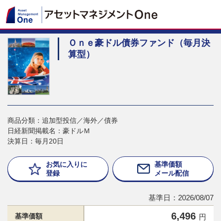
Ｏｎｅ豪ドル債券ファンド（毎月決
算型）
商品分類：追加型投信／海外／債券
日経新聞掲載名：豪ドルＭ
決算日：毎月20日
お気に入りに
基準価額
登録
メール配信
基準日：2026/08/07
6,496
基準価額
円