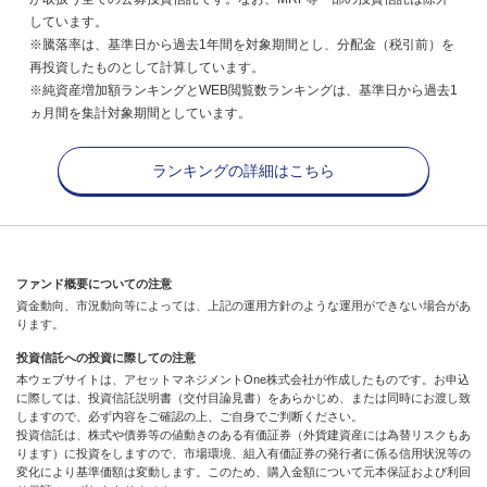
しています。
※騰落率は、基準日から過去1年間を対象期間とし、分配金（税引前）を
再投資したものとして計算しています。
※純資産増加額ランキングとWEB閲覧数ランキングは、基準日から過去1
ヵ月間を集計対象期間としています。
ランキングの詳細はこちら
ファンド概要についての注意
資金動向、市況動向等によっては、上記の運用方針のような運用ができない場合があ
ります。
投資信託への投資に際しての注意
本ウェブサイトは、アセットマネジメントOne株式会社が作成したものです。お申込
に際しては、投資信託説明書（交付目論見書）をあらかじめ、または同時にお渡し致
しますので、必ず内容をご確認の上、ご自身でご判断ください。
投資信託は、株式や債券等の値動きのある有価証券（外貨建資産には為替リスクもあ
ります）に投資をしますので、市場環境、組入有価証券の発行者に係る信用状況等の
変化により基準価額は変動します。このため、購入金額について元本保証および利回