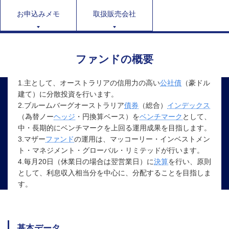
お申込みメモ
取扱販売会社
ファンドの概要
1.主として、オーストラリアの信用力の高い
公社債
（豪ドル
建て）に分散投資を行います。
2.ブルームバーグオーストラリア
債券
（総合）
インデックス
（為替ノー
ヘッジ
・円換算ベース）を
ベンチマーク
として、
中・長期的にベンチマークを上回る運用成果を目指します。
3.マザー
ファンド
の運用は、マッコーリー・インベストメン
ト・マネジメント・グローバル・リミテッドが行います。
4.毎月20日（休業日の場合は翌営業日）に
決算
を行い、原則
として、利息収入相当分を中心に、分配することを目指しま
す。
基本データ