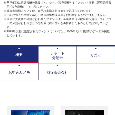
※基準価額は信託報酬控除後です。なお、信託報酬率は「ファンド概要（運用管理費
用(信託報酬)）」をご覧ください。
※純資産総額については、表示桁未満は切り捨てで処理しております。
※上記は過去の実績であり、将来の運用成果等をお約束するものではありません。
※過去に受益権の分割が行われたファンドは、基準価額（分配金再投資ベース）につ
いて分割が行われずかつ分配金（税引前）を再投資したものとして計算していま
す。
※1999年以前に設定されたファンドについては、2000年1月4日以降のデータを掲載
しています。
チャート
概要
リスク
分配金
お申込みメモ
取扱販売会社