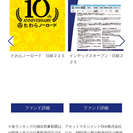
たわらノーロード 日経２２５
インデックスオープン・日経２
Ｍ
株式フ
２５
ン
ファンド詳細
ファンド詳細
※各ランキングの抽出対象範囲は、アセットマネジメントOne株式会社
が取扱う全ての公募投資信託です。なお、MRF等一部の投資信託は除外