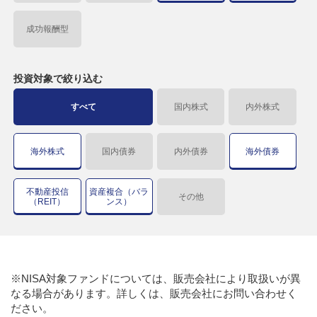
成功報酬型
投資対象で
絞り込む
すべて
国内株式
内外株式
海外株式
国内債券
内外債券
海外債券
不動産投信
資産複合（バラ
その他
（REIT）
ンス）
※NISA対象ファンドについては、販売会社により取扱いが異
なる場合があります。詳しくは、販売会社にお問い合わせく
ださい。