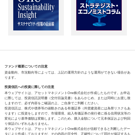
ファンド概要についての注意
資金動向、市況動向等によっては、上記の運用方針のような運用ができない場合があ
ります。
投資信託への投資に際しての注意
本ウェブサイトは、アセットマネジメントOne株式会社が作成したものです。お申込
に際しては、投資信託説明書（交付目論見書）をあらかじめ、または同時にお渡し致
しますので、必ず内容をご確認の上、ご自身でご判断ください。
投資信託は、株式や債券等の値動きのある有価証券（外貨建資産には為替リスクもあ
ります）に投資をしますので、市場環境、組入有価証券の発行者に係る信用状況等の
変化により基準価額は変動します。このため、購入金額について元本保証および利回
り保証のいずれもありません。
本ウェブサイトは、アセットマネジメントOne株式会社が信頼できると判断したデー
タにより作成しておりますが、その内容の完全性、正確性について同社が保証するも