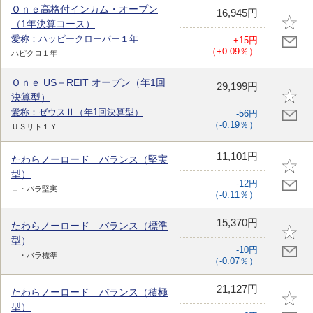
Ｏｎｅ高格付インカム・オープン
16,945円
（1年決算コース）
愛称：ハッピークローバー１年
+15円
（+0.09％）
ハピクロ１年
Ｏｎｅ US－REIT オープン（年1回
29,199円
決算型）
愛称：ゼウスⅡ（年1回決算型）
-56円
（-0.19％）
ＵＳリト１Ｙ
11,101円
たわらノーロード バランス（堅実
型）
-12円
ロ・バラ堅実
（-0.11％）
15,370円
たわらノーロード バランス（標準
型）
-10円
｜・バラ標準
（-0.07％）
21,127円
たわらノーロード バランス（積極
型）