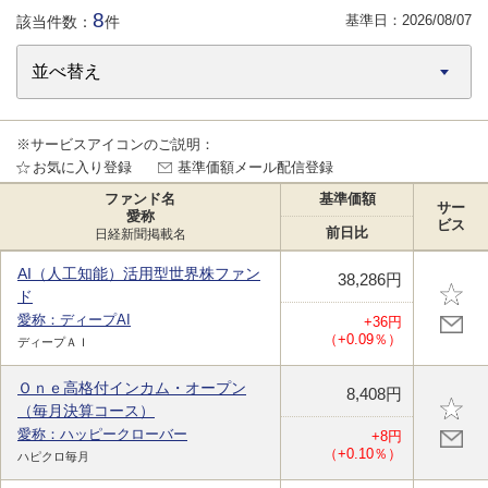
8
基準日：
2026/08/07
該当件数：
件
※サービスアイコンのご説明：
お気に入り登録
基準価額メール配信登録
ファンド名
基準価額
サー
愛称
ビス
前日比
日経新聞掲載名
AI（人工知能）活用型世界株ファン
38,286円
ド
愛称：ディープAI
+36円
（+0.09％）
ディープＡＩ
Ｏｎｅ高格付インカム・オープン
8,408円
（毎月決算コース）
愛称：ハッピークローバー
+8円
（+0.10％）
ハピクロ毎月