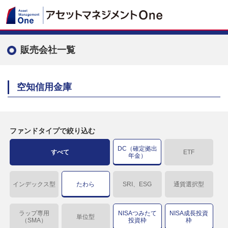
販売会社一覧
空知信用金庫
ファンドタイプで絞り込む
DC（確定拠出
すべて
ETF
年金）
インデックス型
たわら
SRI、ESG
通貨選択型
ラップ専用
NISAつみたて
NISA成長投資
単位型
（SMA）
投資枠
枠