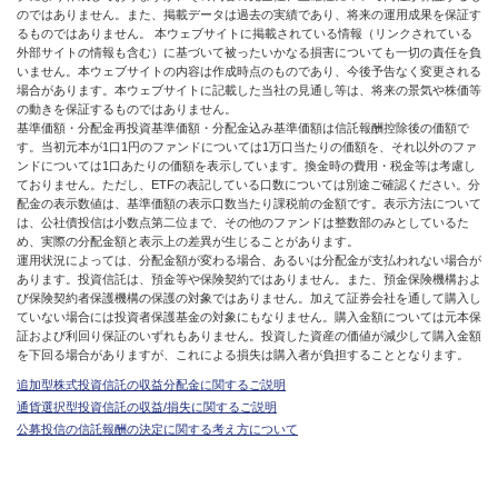
のではありません。また、掲載データは過去の実績であり、将来の運用成果を保証す
るものではありません。 本ウェブサイトに掲載されている情報（リンクされている
外部サイトの情報も含む）に基づいて被ったいかなる損害についても一切の責任を負
いません。本ウェブサイトの内容は作成時点のものであり、今後予告なく変更される
場合があります。本ウェブサイトに記載した当社の見通し等は、将来の景気や株価等
の動きを保証するものではありません。
基準価額・分配金再投資基準価額・分配金込み基準価額は信託報酬控除後の価額で
す。当初元本が1口1円のファンドについては1万口当たりの価額を、それ以外のファ
ンドについては1口あたりの価額を表示しています。換金時の費用・税金等は考慮し
ておりません。ただし、ETFの表記している口数については別途ご確認ください。分
配金の表示数値は、基準価額の表示口数当たり課税前の金額です。表示方法について
は、公社債投信は小数点第二位まで、その他のファンドは整数部のみとしているた
め、実際の分配金額と表示上の差異が生じることがあります。
運用状況によっては、分配金額が変わる場合、あるいは分配金が支払われない場合が
あります。投資信託は、預金等や保険契約ではありません。また、預金保険機構およ
び保険契約者保護機構の保護の対象ではありません。加えて証券会社を通して購入し
ていない場合には投資者保護基金の対象にもなりません。購入金額については元本保
証および利回り保証のいずれもありません。投資した資産の価値が減少して購入金額
を下回る場合がありますが、これによる損失は購入者が負担することとなります。
追加型株式投資信託の収益分配金に関するご説明
通貨選択型投資信託の収益/損失に関するご説明
公募投信の信託報酬の決定に関する考え方について