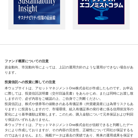
ファンド概要についての注意
資金動向、市況動向等によっては、上記の運用方針のような運用ができない場合があ
ります。
投資信託への投資に際しての注意
本ウェブサイトは、アセットマネジメントOne株式会社が作成したものです。お申込
に際しては、投資信託説明書（交付目論見書）をあらかじめ、または同時にお渡し致
しますので、必ず内容をご確認の上、ご自身でご判断ください。
投資信託は、株式や債券等の値動きのある有価証券（外貨建資産には為替リスクもあ
ります）に投資をしますので、市場環境、組入有価証券の発行者に係る信用状況等の
変化により基準価額は変動します。このため、購入金額について元本保証および利回
り保証のいずれもありません。
本ウェブサイトは、アセットマネジメントOne株式会社が信頼できると判断したデー
タにより作成しておりますが、その内容の完全性、正確性について同社が保証するも
のではありません。また、掲載データは過去の実績であり、将来の運用成果を保証す