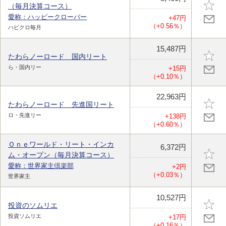
（毎月決算コース）
愛称：ハッピークローバー
+47円
（+0.56％）
ハピクロ毎月
15,487円
たわらノーロード 国内リート
ら・国内リー
+15円
（+0.10％）
22,963円
たわらノーロード 先進国リート
ロ・先進リー
+138円
（+0.60％）
Ｏｎｅワールド・リート・インカ
6,372円
ム・オープン（毎月決算コース）
愛称：世界家主倶楽部
+2円
（+0.03％）
世界家主
10,527円
投資のソムリエ
投資ソムリエ
+17円
（+0.16％）