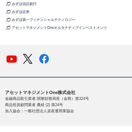
みずほ信託銀行
みずほ証券
みずほ第一フィナンシャルテクノロジー
アセットマネジメントOneオルタナティブインベストメンツ
アセットマネジメントOne株式会社
金融商品取引業者 関東財務局長（金商）第324号
商品投資顧問業者 農経 (2) 第24号
加入協会：一般社団法人資産運用業協会