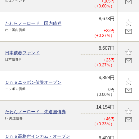
ピュアインド
+105円
（+0.60％）
8,673円
たわらノーロード 国内債券
わ・国内債券
+23円
（+0.27％）
8,607円
日本債券ファンド
日本債券Ｆ
+23円
（+0.27％）
9,859円
Ｏｎｅニッポン債券オープン
ニッポン債券
0円
（0.00％）
14,194円
たわらノーロード 先進国債券
l・先進債券
+46円
（+0.33％）
Ｏｎｅ高格付インカム・オープン
8,400円