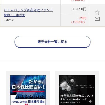
15,650円
Ｏｎｅパッシブ資産分散ファンド
愛称：三本の矢
+20円
三本の矢
（+0.13％）
販売会社一覧に戻る