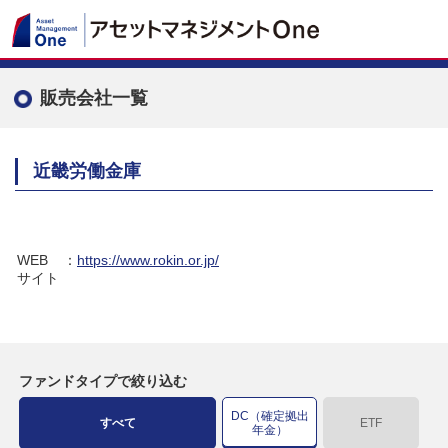
販売会社一覧
近畿労働金庫
WEB
：
https://www.rokin.or.jp/
サイト
ファンドタイプで絞り込む
DC（確定拠出
すべて
ETF
年金）