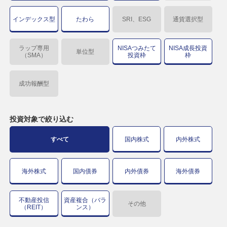
インデックス型
たわら
SRI、ESG
通貨選択型
ラップ専用
NISAつみたて
NISA成長投資
単位型
（SMA）
投資枠
枠
成功報酬型
投資対象で
絞り込む
すべて
国内株式
内外株式
海外株式
国内債券
内外債券
海外債券
不動産投信
資産複合（バラ
その他
（REIT）
ンス）