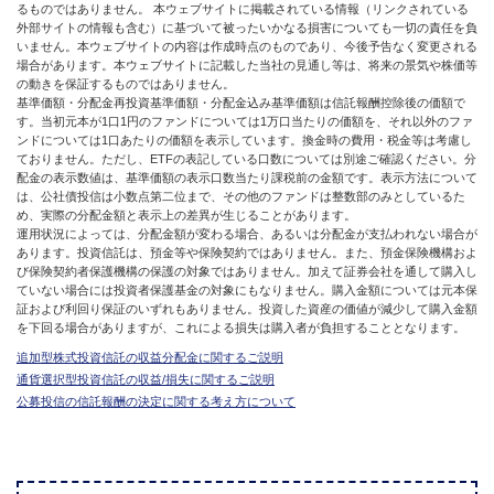
るものではありません。 本ウェブサイトに掲載されている情報（リンクされている
外部サイトの情報も含む）に基づいて被ったいかなる損害についても一切の責任を負
いません。本ウェブサイトの内容は作成時点のものであり、今後予告なく変更される
場合があります。本ウェブサイトに記載した当社の見通し等は、将来の景気や株価等
の動きを保証するものではありません。
基準価額・分配金再投資基準価額・分配金込み基準価額は信託報酬控除後の価額で
す。当初元本が1口1円のファンドについては1万口当たりの価額を、それ以外のファ
ンドについては1口あたりの価額を表示しています。換金時の費用・税金等は考慮し
ておりません。ただし、ETFの表記している口数については別途ご確認ください。分
配金の表示数値は、基準価額の表示口数当たり課税前の金額です。表示方法について
は、公社債投信は小数点第二位まで、その他のファンドは整数部のみとしているた
め、実際の分配金額と表示上の差異が生じることがあります。
運用状況によっては、分配金額が変わる場合、あるいは分配金が支払われない場合が
あります。投資信託は、預金等や保険契約ではありません。また、預金保険機構およ
び保険契約者保護機構の保護の対象ではありません。加えて証券会社を通して購入し
ていない場合には投資者保護基金の対象にもなりません。購入金額については元本保
証および利回り保証のいずれもありません。投資した資産の価値が減少して購入金額
を下回る場合がありますが、これによる損失は購入者が負担することとなります。
追加型株式投資信託の収益分配金に関するご説明
通貨選択型投資信託の収益/損失に関するご説明
公募投信の信託報酬の決定に関する考え方について