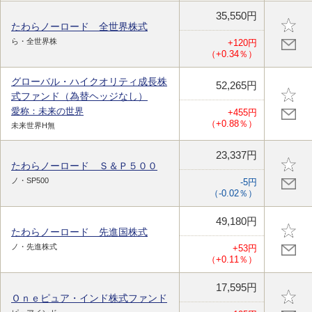
35,550円
たわらノーロード 全世界株式
ら・全世界株
+120円
（+0.34％）
グローバル・ハイクオリティ成長株
52,265円
式ファンド（為替ヘッジなし）
愛称：未来の世界
+455円
（+0.88％）
未来世界H無
23,337円
たわらノーロード Ｓ＆Ｐ５００
ノ・SP500
-5円
（-0.02％）
49,180円
たわらノーロード 先進国株式
ノ・先進株式
+53円
（+0.11％）
17,595円
Ｏｎｅピュア・インド株式ファンド