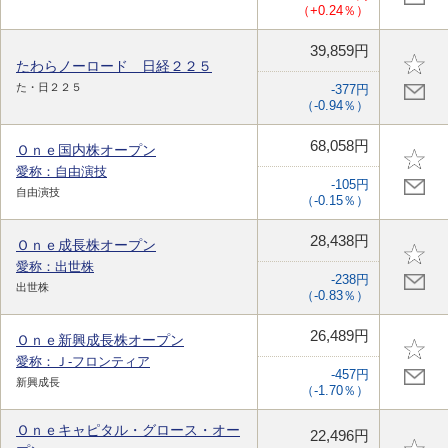
（+0.24％）
39,859円
たわらノーロード 日経２２５
た・日２２５
-377円
（-0.94％）
68,058円
Ｏｎｅ国内株オープン
愛称：自由演技
-105円
自由演技
（-0.15％）
28,438円
Ｏｎｅ成長株オープン
愛称：出世株
-238円
出世株
（-0.83％）
26,489円
Ｏｎｅ新興成長株オープン
愛称：Ｊ-フロンティア
-457円
新興成長
（-1.70％）
Ｏｎｅキャピタル・グロース・オー
22,496円