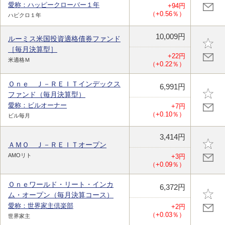
愛称：ハッピークローバー１年
+94円
（+0.56％）
ハピクロ１年
10,009円
ルーミス米国投資適格債券ファンド
［毎月決算型］
+22円
米適格Ｍ
（+0.22％）
Ｏｎｅ Ｊ－ＲＥＩＴインデックス
6,991円
ファンド（毎月決算型）
愛称：ビルオーナー
+7円
（+0.10％）
ビル毎月
3,414円
ＡＭＯ Ｊ－ＲＥＩＴオープン
AMOリト
+3円
（+0.09％）
Ｏｎｅワールド・リート・インカ
6,372円
ム・オープン（毎月決算コース）
愛称：世界家主倶楽部
+2円
（+0.03％）
世界家主