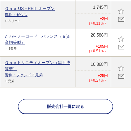
1,745円
Ｏｎｅ US－REIT オープン
愛称：ゼウス
+2円
ＵＳリート
（+0.11％）
20,588円
たわらノーロード バランス（８資
産均等型）
+105円
l・8資産
（+0.51％）
Ｏｎｅトリニティオープン（毎月決
10,368円
算型）
愛称：ファンド３兄弟
+28円
（+0.27％）
３兄弟
販売会社一覧に戻る