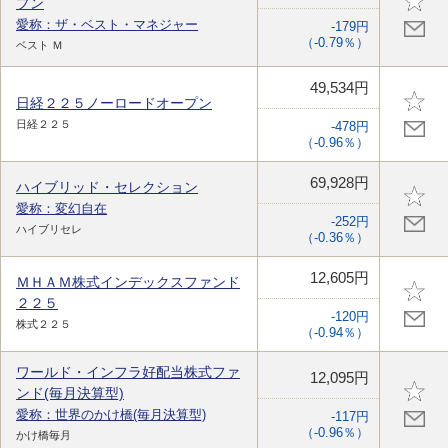
プン
愛称：ザ・ベスト・マネジャー
-179円
（-0.79％）
ベスト Ｍ
49,534円
日経２２５ノーロードオープン
日経２２５
-478円
（-0.96％）
69,928円
ハイブリッド・セレクション
愛称：変幻自在
-252円
ハイブリセレ
（-0.36％）
12,605円
ＭＨＡＭ株式インデックスファンド
２２５
-120円
株式２２５
（-0.94％）
ワールド・インフラ好配当株式ファ
12,095円
ンド(毎月決算型)
愛称：世界のかけ橋(毎月決算型)
-117円
（-0.96％）
かけ橋毎月