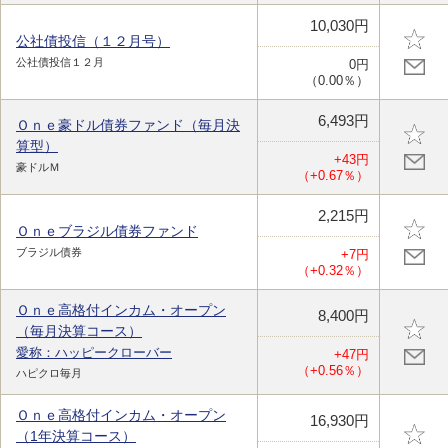
10,030円
公社債投信（１２月号）
公社債投信１２月
0円
（0.00％）
6,493円
Ｏｎｅ豪ドル債券ファンド（毎月決
算型）
+43円
豪ドルＭ
（+0.67％）
2,215円
Ｏｎｅブラジル債券ファンド
ブラジル債券
+7円
（+0.32％）
Ｏｎｅ高格付インカム・オープン
8,400円
（毎月決算コース）
愛称：ハッピークローバー
+47円
（+0.56％）
ハピクロ毎月
Ｏｎｅ高格付インカム・オープン
16,930円
（1年決算コース）