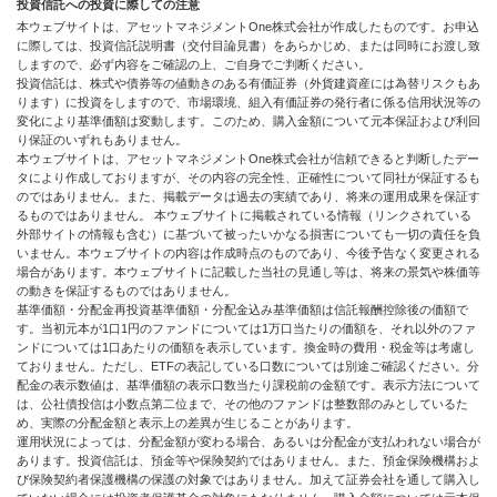
投資信託への投資に際しての注意
本ウェブサイトは、アセットマネジメントOne株式会社が作成したものです。お申込
に際しては、投資信託説明書（交付目論見書）をあらかじめ、または同時にお渡し致
しますので、必ず内容をご確認の上、ご自身でご判断ください。
投資信託は、株式や債券等の値動きのある有価証券（外貨建資産には為替リスクもあ
ります）に投資をしますので、市場環境、組入有価証券の発行者に係る信用状況等の
変化により基準価額は変動します。このため、購入金額について元本保証および利回
り保証のいずれもありません。
本ウェブサイトは、アセットマネジメントOne株式会社が信頼できると判断したデー
タにより作成しておりますが、その内容の完全性、正確性について同社が保証するも
のではありません。また、掲載データは過去の実績であり、将来の運用成果を保証す
るものではありません。 本ウェブサイトに掲載されている情報（リンクされている
外部サイトの情報も含む）に基づいて被ったいかなる損害についても一切の責任を負
いません。本ウェブサイトの内容は作成時点のものであり、今後予告なく変更される
場合があります。本ウェブサイトに記載した当社の見通し等は、将来の景気や株価等
の動きを保証するものではありません。
基準価額・分配金再投資基準価額・分配金込み基準価額は信託報酬控除後の価額で
す。当初元本が1口1円のファンドについては1万口当たりの価額を、それ以外のファ
ンドについては1口あたりの価額を表示しています。換金時の費用・税金等は考慮し
ておりません。ただし、ETFの表記している口数については別途ご確認ください。分
配金の表示数値は、基準価額の表示口数当たり課税前の金額です。表示方法について
は、公社債投信は小数点第二位まで、その他のファンドは整数部のみとしているた
め、実際の分配金額と表示上の差異が生じることがあります。
運用状況によっては、分配金額が変わる場合、あるいは分配金が支払われない場合が
あります。投資信託は、預金等や保険契約ではありません。また、預金保険機構およ
び保険契約者保護機構の保護の対象ではありません。加えて証券会社を通して購入し