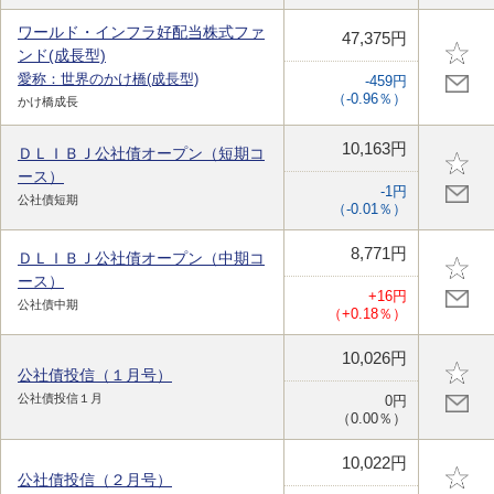
ワールド・インフラ好配当株式ファ
47,375円
ンド(成長型)
愛称：世界のかけ橋(成長型)
-459円
（-0.96％）
かけ橋成長
10,163円
ＤＬＩＢＪ公社債オープン（短期コ
ース）
-1円
公社債短期
（-0.01％）
8,771円
ＤＬＩＢＪ公社債オープン（中期コ
ース）
+16円
公社債中期
（+0.18％）
10,026円
公社債投信（１月号）
公社債投信１月
0円
（0.00％）
10,022円
公社債投信（２月号）