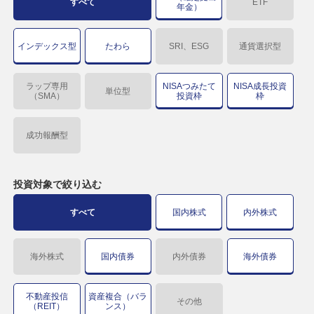
すべて
ETF
年金）
インデックス型
たわら
SRI、ESG
通貨選択型
ラップ専用
NISAつみたて
NISA成長投資
単位型
（SMA）
投資枠
枠
成功報酬型
投資対象で
絞り込む
すべて
国内株式
内外株式
海外株式
国内債券
内外債券
海外債券
不動産投信
資産複合（バラ
その他
（REIT）
ンス）