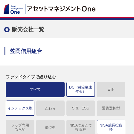
販売会社一覧
笠岡信用組合
ファンドタイプで絞り込む
DC（確定拠出
すべて
ETF
年金）
インデックス型
たわら
SRI、ESG
通貨選択型
ラップ専用
NISAつみたて
NISA成長投資
単位型
（SMA）
投資枠
枠