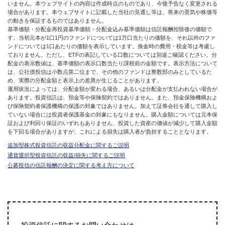
いません。本ウェブサイトの内容は作成時点のものであり、今後予告なく変更される
場合があります。本ウェブサイトに記載した当社の見通し等は、将来の景気や株価等
の動きを保証するものではありません。
基準価額・分配金再投資基準価額・分配金込み基準価額は信託報酬控除後の価額で
す。当初元本が1口1円のファンドについては1万口当たりの価額を、それ以外のファ
ンドについては1口あたりの価額を表示しています。換金時の費用・税金等は考慮し
ておりません。ただし、ETFの表記している口数については別途ご確認ください。分
配金の表示数値は、基準価額の表示口数当たり課税前の金額です。表示方法について
は、公社債投信は小数点第二位まで、その他のファンドは整数部のみとしているた
め、実際の分配金額と表示上の差異が生じることがあります。
運用状況によっては、分配金額が変わる場合、あるいは分配金が支払われない場合が
あります。投資信託は、預金等や保険契約ではありません。また、預金保険機構およ
び保険契約者保護機構の保護の対象ではありません。加えて証券会社を通して購入し
ていない場合には投資者保護基金の対象にもなりません。購入金額については元本保
証および利回り保証のいずれもありません。投資した資産の価値が減少して購入金額
を下回る場合がありますが、これによる損失は購入者が負担することとなります。
追加型株式投資信託の収益分配金に関するご説明
通貨選択型投資信託の収益/損失に関するご説明
公募投信の信託報酬の決定に関する考え方について