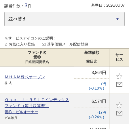
3
基準日：
2026/08/07
該当件数：
件
※サービスアイコンのご説明：
お気に入り登録
基準価額メール配信登録
ファンド名
基準価額
サー
愛称
ビス
前日比
日経新聞掲載名
3,864円
ＭＨＡＭ株式オープン
株 式
-7円
（-0.18％）
Ｏｎｅ Ｊ－ＲＥＩＴインデックス
6,974円
ファンド（毎月決算型）
愛称：ビルオーナー
-17円
（-0.24％）
ビル毎月