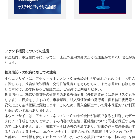
ファンド概要についての注意
資金動向、市況動向等によっては、上記の運用方針のような運用ができない場合があ
ります。
投資信託への投資に際しての注意
本ウェブサイトは、アセットマネジメントOne株式会社が作成したものです。お申込
に際しては、投資信託説明書（交付目論見書）をあらかじめ、または同時にお渡し致
しますので、必ず内容をご確認の上、ご自身でご判断ください。
投資信託は、株式や債券等の値動きのある有価証券（外貨建資産には為替リスクもあ
ります）に投資をしますので、市場環境、組入有価証券の発行者に係る信用状況等の
変化により基準価額は変動します。このため、購入金額について元本保証および利回
り保証のいずれもありません。
本ウェブサイトは、アセットマネジメントOne株式会社が信頼できると判断したデー
タにより作成しておりますが、その内容の完全性、正確性について同社が保証するも
のではありません。また、掲載データは過去の実績であり、将来の運用成果を保証す
るものではありません。 本ウェブサイトに掲載されている情報（リンクされている
外部サイトの情報も含む）に基づいて被ったいかなる損害についても一切の責任を負