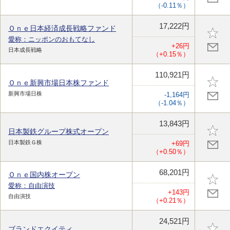
（-0.11％）
17,222円
Ｏｎｅ日本経済成長戦略ファンド
愛称：ニッポンのおもてなし
+26円
日本成長戦略
（+0.15％）
110,921円
Ｏｎｅ新興市場日本株ファンド
新興市場日株
-1,164円
（-1.04％）
13,843円
日本製鉄グループ株式オープン
日本製鉄Ｇ株
+69円
（+0.50％）
68,201円
Ｏｎｅ国内株オープン
愛称：自由演技
+143円
自由演技
（+0.21％）
24,521円
ブランドエクイティ