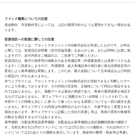
ファンド概要についての注意
資金動向、市況動向等によっては、上記の運用方針のような運用ができない場合があ
ります。
投資信託への投資に際しての注意
本ウェブサイトは、アセットマネジメントOne株式会社が作成したものです。お申込
に際しては、投資信託説明書（交付目論見書）をあらかじめ、または同時にお渡し致
しますので、必ず内容をご確認の上、ご自身でご判断ください。
投資信託は、株式や債券等の値動きのある有価証券（外貨建資産には為替リスクもあ
ります）に投資をしますので、市場環境、組入有価証券の発行者に係る信用状況等の
変化により基準価額は変動します。このため、購入金額について元本保証および利回
り保証のいずれもありません。
本ウェブサイトは、アセットマネジメントOne株式会社が信頼できると判断したデー
タにより作成しておりますが、その内容の完全性、正確性について同社が保証するも
のではありません。また、掲載データは過去の実績であり、将来の運用成果を保証す
るものではありません。 本ウェブサイトに掲載されている情報（リンクされている
外部サイトの情報も含む）に基づいて被ったいかなる損害についても一切の責任を負
いません。本ウェブサイトの内容は作成時点のものであり、今後予告なく変更される
場合があります。本ウェブサイトに記載した当社の見通し等は、将来の景気や株価等
の動きを保証するものではありません。
基準価額・分配金再投資基準価額・分配金込み基準価額は信託報酬控除後の価額で
す。当初元本が1口1円のファンドについては1万口当たりの価額を、それ以外のファ
ンドについては1口あたりの価額を表示しています。換金時の費用・税金等は考慮し