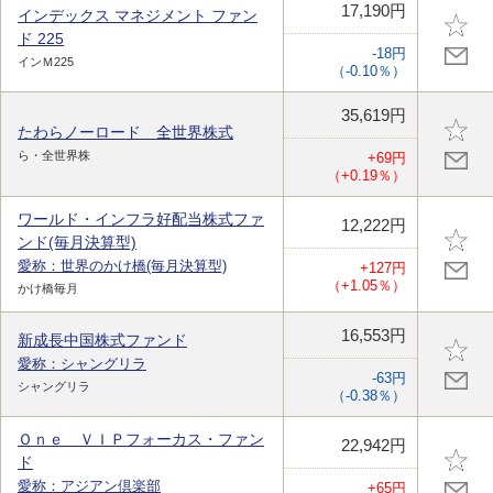
17,190円
インデックス マネジメント ファン
ド 225
-18円
インＭ225
（-0.10％）
35,619円
たわらノーロード 全世界株式
ら・全世界株
+69円
（+0.19％）
ワールド・インフラ好配当株式ファ
12,222円
ンド(毎月決算型)
愛称：世界のかけ橋(毎月決算型)
+127円
（+1.05％）
かけ橋毎月
16,553円
新成長中国株式ファンド
愛称：シャングリラ
-63円
シャングリラ
（-0.38％）
Ｏｎｅ ＶＩＰフォーカス・ファン
22,942円
ド
愛称：アジアン倶楽部
+65円