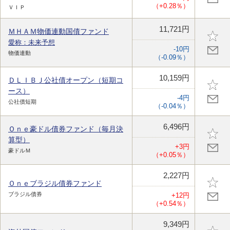
（+0.28％）
ＶＩＰ
11,721円
ＭＨＡＭ物価連動国債ファンド
愛称：未来予想
-10円
物価連動
（-0.09％）
10,159円
ＤＬＩＢＪ公社債オープン（短期コ
ース）
-4円
公社債短期
（-0.04％）
6,496円
Ｏｎｅ豪ドル債券ファンド（毎月決
算型）
+3円
豪ドルＭ
（+0.05％）
2,227円
Ｏｎｅブラジル債券ファンド
ブラジル債券
+12円
（+0.54％）
9,349円