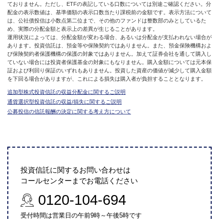
ておりません。ただし、ETFの表記している口数については別途ご確認ください。分
配金の表示数値は、基準価額の表示口数当たり課税前の金額です。表示方法について
は、公社債投信は小数点第二位まで、その他のファンドは整数部のみとしているた
め、実際の分配金額と表示上の差異が生じることがあります。
運用状況によっては、分配金額が変わる場合、あるいは分配金が支払われない場合が
あります。投資信託は、預金等や保険契約ではありません。また、預金保険機構およ
び保険契約者保護機構の保護の対象ではありません。加えて証券会社を通して購入し
ていない場合には投資者保護基金の対象にもなりません。購入金額については元本保
証および利回り保証のいずれもありません。投資した資産の価値が減少して購入金額
を下回る場合がありますが、これによる損失は購入者が負担することとなります。
追加型株式投資信託の収益分配金に関するご説明
通貨選択型投資信託の収益/損失に関するご説明
公募投信の信託報酬の決定に関する考え方について
投資信託に関するお問い合わせは
コールセンターまでお電話ください
0120-104-694
受付時間は営業日の午前9時～午後5時です