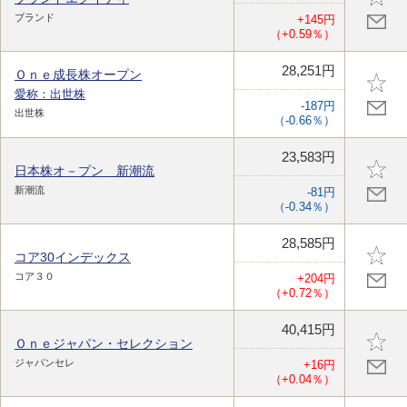
ブランド
+145円
（+0.59％）
28,251円
Ｏｎｅ成長株オープン
愛称：出世株
-187円
出世株
（-0.66％）
23,583円
日本株オ－プン 新潮流
新潮流
-81円
（-0.34％）
28,585円
コア30インデックス
コア３０
+204円
（+0.72％）
40,415円
Ｏｎｅジャパン・セレクション
ジャパンセレ
+16円
（+0.04％）