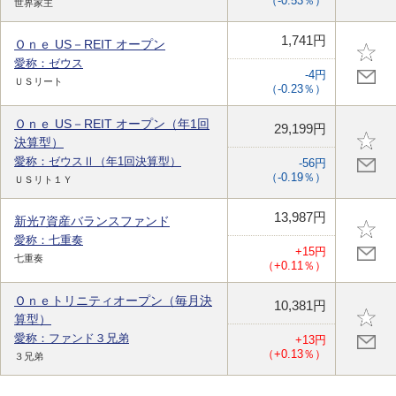
（-0.53％）
世界家主
1,741円
Ｏｎｅ US－REIT オープン
愛称：ゼウス
-4円
ＵＳリート
（-0.23％）
Ｏｎｅ US－REIT オープン（年1回
29,199円
決算型）
愛称：ゼウスⅡ（年1回決算型）
-56円
（-0.19％）
ＵＳリト１Ｙ
13,987円
新光7資産バランスファンド
愛称：七重奏
+15円
七重奏
（+0.11％）
Ｏｎｅトリニティオープン（毎月決
10,381円
算型）
愛称：ファンド３兄弟
+13円
（+0.13％）
３兄弟