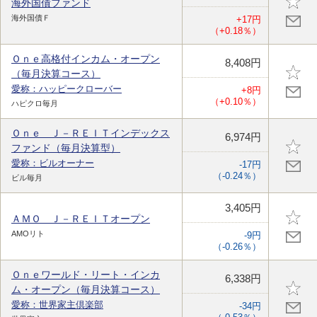
海外国債ファンド
海外国債Ｆ
+17円
（+0.18％）
Ｏｎｅ高格付インカム・オープン
8,408円
（毎月決算コース）
愛称：ハッピークローバー
+8円
（+0.10％）
ハピクロ毎月
Ｏｎｅ Ｊ－ＲＥＩＴインデックス
6,974円
ファンド（毎月決算型）
愛称：ビルオーナー
-17円
（-0.24％）
ビル毎月
3,405円
ＡＭＯ Ｊ－ＲＥＩＴオープン
AMOリト
-9円
（-0.26％）
Ｏｎｅワールド・リート・インカ
6,338円
ム・オープン（毎月決算コース）
愛称：世界家主倶楽部
-34円