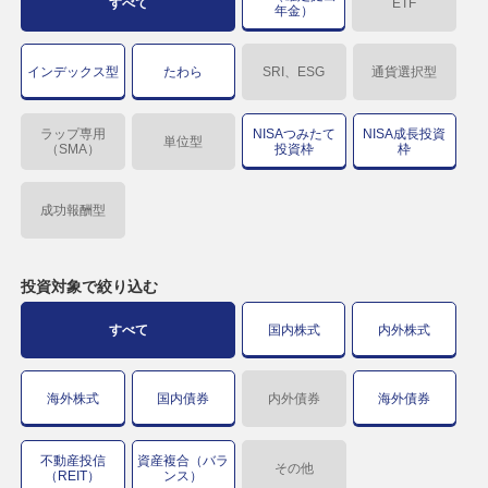
すべて
ETF
年金）
インデックス型
たわら
SRI、ESG
通貨選択型
ラップ専用
NISAつみたて
NISA成長投資
単位型
（SMA）
投資枠
枠
成功報酬型
投資対象で
絞り込む
すべて
国内株式
内外株式
海外株式
国内債券
内外債券
海外債券
不動産投信
資産複合（バラ
その他
（REIT）
ンス）