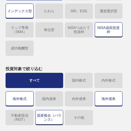
インデックス型
たわら
SRI、ESG
通貨選択型
ラップ専用
NISAつみたて
NISA成長投資
単位型
（SMA）
投資枠
枠
成功報酬型
投資対象で
絞り込む
すべて
国内株式
内外株式
海外株式
国内債券
内外債券
海外債券
不動産投信
資産複合（バラ
その他
（REIT）
ンス）