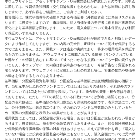
本ウェブサイトは、アセットマネジメントOne株式会社が作成したものです。お申込
に際しては、投資信託説明書（交付目論見書）をあらかじめ、または同時にお渡し致
しますので、必ず内容をご確認の上、ご自身でご判断ください。
投資信託は、株式や債券等の値動きのある有価証券（外貨建資産には為替リスクもあ
ります）に投資をしますので、市場環境、組入有価証券の発行者に係る信用状況等の
変化により基準価額は変動します。このため、購入金額について元本保証および利回
り保証のいずれもありません。
本ウェブサイトは、アセットマネジメントOne株式会社が信頼できると判断したデー
タにより作成しておりますが、その内容の完全性、正確性について同社が保証するも
のではありません。また、掲載データは過去の実績であり、将来の運用成果を保証す
るものではありません。 本ウェブサイトに掲載されている情報（リンクされている
外部サイトの情報も含む）に基づいて被ったいかなる損害についても一切の責任を負
いません。本ウェブサイトの内容は作成時点のものであり、今後予告なく変更される
場合があります。本ウェブサイトに記載した当社の見通し等は、将来の景気や株価等
の動きを保証するものではありません。
基準価額・分配金再投資基準価額・分配金込み基準価額は信託報酬控除後の価額で
す。当初元本が1口1円のファンドについては1万口当たりの価額を、それ以外のファ
ンドについては1口あたりの価額を表示しています。換金時の費用・税金等は考慮し
ておりません。ただし、ETFの表記している口数については別途ご確認ください。分
配金の表示数値は、基準価額の表示口数当たり課税前の金額です。表示方法について
は、公社債投信は小数点第二位まで、その他のファンドは整数部のみとしているた
め、実際の分配金額と表示上の差異が生じることがあります。
運用状況によっては、分配金額が変わる場合、あるいは分配金が支払われない場合が
あります。投資信託は、預金等や保険契約ではありません。また、預金保険機構およ
び保険契約者保護機構の保護の対象ではありません。加えて証券会社を通して購入し
ていない場合には投資者保護基金の対象にもなりません。購入金額については元本保
証および利回り保証のいずれもありません。投資した資産の価値が減少して購入金額