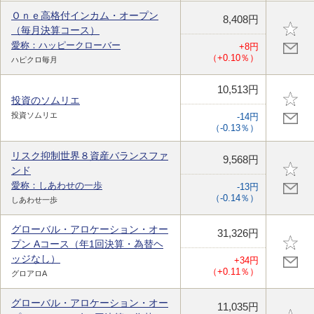
Ｏｎｅ高格付インカム・オープン
8,408円
（毎月決算コース）
愛称：ハッピークローバー
+8円
（+0.10％）
ハピクロ毎月
10,513円
投資のソムリエ
投資ソムリエ
-14円
（-0.13％）
リスク抑制世界８資産バランスファ
9,568円
ンド
愛称：しあわせの一歩
-13円
（-0.14％）
しあわせ一歩
グローバル・アロケーション・オー
31,326円
プン Aコース（年1回決算・為替ヘ
ッジなし）
+34円
（+0.11％）
グロアロA
グローバル・アロケーション・オー
11,035円