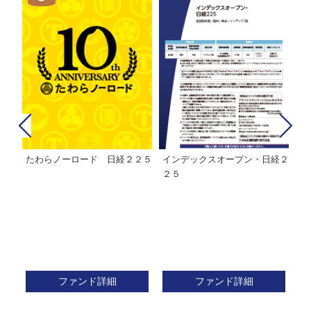
経２
ＭＨＡＭ株式インデックスファ
インデックスミリオン
イ
ンド２２５
ァ
ファンド詳細
ファンド詳細