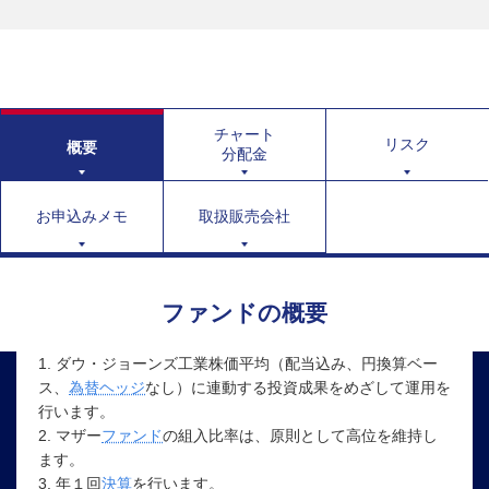
チャート
リスク
概要
分配金
お申込みメモ
取扱販売会社
ファンドの概要
1. ダウ・ジョーンズ工業株価平均（配当込み、円換算ベー
ス、
為替ヘッジ
なし）に連動する投資成果をめざして運用を
行います。
2. マザー
ファンド
の組入比率は、原則として高位を維持し
ます。
3. 年１回
決算
を行います。