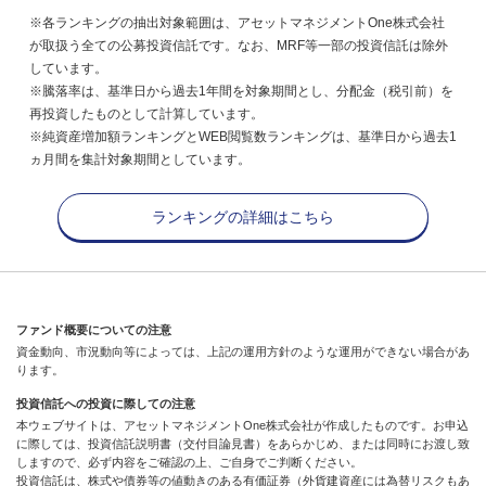
※各ランキングの抽出対象範囲は、アセットマネジメントOne株式会社
が取扱う全ての公募投資信託です。なお、MRF等一部の投資信託は除外
しています。
※騰落率は、基準日から過去1年間を対象期間とし、分配金（税引前）を
再投資したものとして計算しています。
※純資産増加額ランキングとWEB閲覧数ランキングは、基準日から過去1
ヵ月間を集計対象期間としています。
ランキングの詳細はこちら
ファンド概要についての注意
資金動向、市況動向等によっては、上記の運用方針のような運用ができない場合があ
ります。
投資信託への投資に際しての注意
本ウェブサイトは、アセットマネジメントOne株式会社が作成したものです。お申込
に際しては、投資信託説明書（交付目論見書）をあらかじめ、または同時にお渡し致
しますので、必ず内容をご確認の上、ご自身でご判断ください。
投資信託は、株式や債券等の値動きのある有価証券（外貨建資産には為替リスクもあ