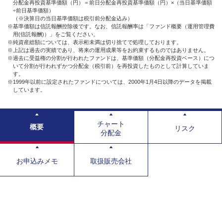
分配金再投資基準価額（円）＝前日分配金再投資基準価額（円）×（当日基準価額
÷前日基準価額）
（※決算日の当日基準価額は税引前分配金込み）
※基準価額は信託報酬控除後です。なお、信託報酬率は「ファンド概要（運用管理費
用(信託報酬)）」をご覧ください。
※純資産総額については、表示桁未満は切り捨てで処理しております。
※上記は過去の実績であり、将来の運用成果等をお約束するものではありません。
※過去に受益権の分割が行われたファンドは、基準価額（分配金再投資ベース）につ
いて分割が行われずかつ分配金（税引前）を再投資したものとして計算していま
す。
※1999年以前に設定されたファンドについては、2000年1月4日以降のデータを掲載
しています。
チャート
概要
リスク
分配金
お申込みメモ
取扱販売会社