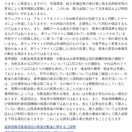
ります）に投資をしますので、市場環境、組入有価証券の発行者に係る信用状況等の
変化により基準価額は変動します。このため、購入金額について元本保証および利回
り保証のいずれもありません。
本ウェブサイトは、アセットマネジメントOne株式会社が信頼できると判断したデー
タにより作成しておりますが、その内容の完全性、正確性について同社が保証するも
のではありません。また、掲載データは過去の実績であり、将来の運用成果を保証す
るものではありません。 本ウェブサイトに掲載されている情報（リンクされている
外部サイトの情報も含む）に基づいて被ったいかなる損害についても一切の責任を負
いません。本ウェブサイトの内容は作成時点のものであり、今後予告なく変更される
場合があります。本ウェブサイトに記載した当社の見通し等は、将来の景気や株価等
の動きを保証するものではありません。
基準価額・分配金再投資基準価額・分配金込み基準価額は信託報酬控除後の価額で
す。当初元本が1口1円のファンドについては1万口当たりの価額を、それ以外のファ
ンドについては1口あたりの価額を表示しています。換金時の費用・税金等は考慮し
ておりません。ただし、ETFの表記している口数については別途ご確認ください。分
配金の表示数値は、基準価額の表示口数当たり課税前の金額です。表示方法について
は、公社債投信は小数点第二位まで、その他のファンドは整数部のみとしているた
め、実際の分配金額と表示上の差異が生じることがあります。
運用状況によっては、分配金額が変わる場合、あるいは分配金が支払われない場合が
あります。投資信託は、預金等や保険契約ではありません。また、預金保険機構およ
び保険契約者保護機構の保護の対象ではありません。加えて証券会社を通して購入し
ていない場合には投資者保護基金の対象にもなりません。購入金額については元本保
証および利回り保証のいずれもありません。投資した資産の価値が減少して購入金額
を下回る場合がありますが、これによる損失は購入者が負担することとなります。
追加型株式投資信託の収益分配金に関するご説明