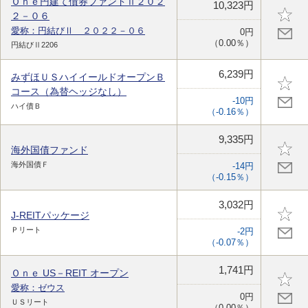
Ｏｎｅ円建て債券ファンドⅡ２０２
10,323円
２－０６
愛称：円結びⅡ ２０２２－０６
0円
（0.00％）
円結びⅡ2206
6,239円
みずほＵＳハイイールドオープンＢ
コース（為替ヘッジなし）
-10円
ハイ債Ｂ
（-0.16％）
9,335円
海外国債ファンド
海外国債Ｆ
-14円
（-0.15％）
3,032円
J-REITパッケージ
Ｐリート
-2円
（-0.07％）
1,741円
Ｏｎｅ US－REIT オープン
愛称：ゼウス
0円
ＵＳリート
（0.00％）