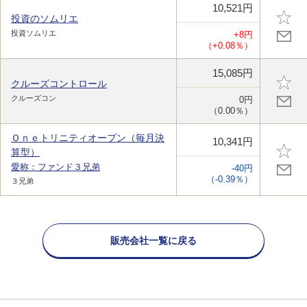
10,521円
投資のソムリエ
投資ソムリエ
+8円
（+0.08％）
15,085円
クルーズコントロール
クルーズコン
0円
（0.00％）
Ｏｎｅトリニティオープン（毎月決
10,341円
算型）
愛称：ファンド３兄弟
-40円
（-0.39％）
３兄弟
販売会社一覧に戻る