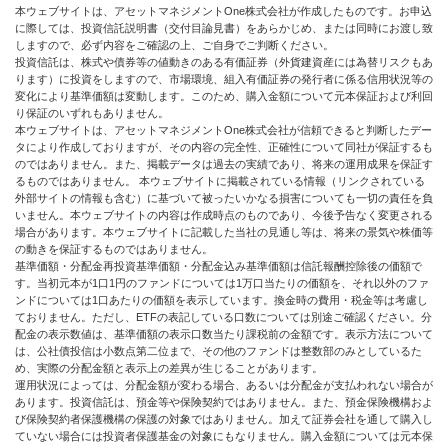
本ウェブサイトは、アセットマネジメントOne株式会社が作成したものです。お申込
に際しては、投資信託説明書（交付目論見書）をあらかじめ、または同時にお渡し致
しますので、必ず内容をご確認の上、ご自身でご判断ください。
投資信託は、株式や債券等の値動きのある有価証券（外貨建資産には為替リスクもあ
ります）に投資をしますので、市場環境、組入有価証券の発行者に係る信用状況等の
変化により基準価額は変動します。このため、購入金額について元本保証および利回
り保証のいずれもありません。
本ウェブサイトは、アセットマネジメントOne株式会社が信頼できると判断したデー
タにより作成しておりますが、その内容の完全性、正確性について同社が保証するも
のではありません。また、掲載データは過去の実績であり、将来の運用成果を保証す
るものではありません。 本ウェブサイトに掲載されている情報（リンクされている
外部サイトの情報も含む）に基づいて被ったいかなる損害についても一切の責任を負
いません。本ウェブサイトの内容は作成時点のものであり、今後予告なく変更される
場合があります。本ウェブサイトに記載した当社の見通し等は、将来の景気や株価等
の動きを保証するものではありません。
基準価額・分配金再投資基準価額・分配金込み基準価額は信託報酬控除後の価額で
す。当初元本が1口1円のファンドについては1万口当たりの価額を、それ以外のファ
ンドについては1口あたりの価額を表示しています。換金時の費用・税金等は考慮し
ておりません。ただし、ETFの表記している口数については別途ご確認ください。分
配金の表示数値は、基準価額の表示口数当たり課税前の金額です。表示方法について
は、公社債投信は小数点第二位まで、その他のファンドは整数部のみとしているた
め、実際の分配金額と表示上の差異が生じることがあります。
運用状況によっては、分配金額が変わる場合、あるいは分配金が支払われない場合が
あります。投資信託は、預金等や保険契約ではありません。また、預金保険機構およ
び保険契約者保護機構の保護の対象ではありません。加えて証券会社を通して購入し
ていない場合には投資者保護基金の対象にもなりません。購入金額については元本保