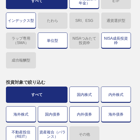
すべて
ETF
年金）
インデックス型
たわら
SRI、ESG
通貨選択型
ラップ専用
NISAつみたて
NISA成長投資
単位型
（SMA）
投資枠
枠
成功報酬型
投資対象で
絞り込む
すべて
国内株式
内外株式
海外株式
国内債券
内外債券
海外債券
不動産投信
資産複合（バラ
その他
（REIT）
ンス）