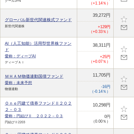
クールJPN
（+1.14％）
39,272円
グローバル新世代関連株式ファンド
新世代関連株
+129円
（+0.33％）
AI（人工知能）活用型世界株ファン
38,311円
ド
愛称：ディープAI
+25円
（+0.07％）
ディープＡＩ
11,705円
ＭＨＡＭ物価連動国債ファンド
愛称：未来予想
-16円
物価連動
（-0.14％）
Ｏｎｅ円建て債券ファンドⅡ２０２
10,298円
２－０３
愛称：円結びⅡ ２０２２－０３
0円
（0.00％）
円結びⅡ2203