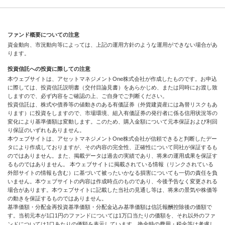
ファンド概要についての注意
資金動向、市況動向等によっては、上記の運用方針のような運用ができない場合があ
ります。
投資信託への投資に際しての注意
本ウェブサイトは、アセットマネジメントOne株式会社が作成したものです。お申込
に際しては、投資信託説明書（交付目論見書）をあらかじめ、または同時にお渡し致
しますので、必ず内容をご確認の上、ご自身でご判断ください。
投資信託は、株式や債券等の値動きのある有価証券（外貨建資産には為替リスクもあ
ります）に投資をしますので、市場環境、組入有価証券の発行者に係る信用状況等の
変化により基準価額は変動します。このため、購入金額について元本保証および利回
り保証のいずれもありません。
本ウェブサイトは、アセットマネジメントOne株式会社が信頼できると判断したデー
タにより作成しておりますが、その内容の完全性、正確性について同社が保証するも
のではありません。また、掲載データは過去の実績であり、将来の運用成果を保証す
るものではありません。 本ウェブサイトに掲載されている情報（リンクされている
外部サイトの情報も含む）に基づいて被ったいかなる損害についても一切の責任を負
いません。本ウェブサイトの内容は作成時点のものであり、今後予告なく変更される
場合があります。本ウェブサイトに記載した当社の見通し等は、将来の景気や株価等
の動きを保証するものではありません。
基準価額・分配金再投資基準価額・分配金込み基準価額は信託報酬控除後の価額で
す。当初元本が1口1円のファンドについては1万口当たりの価額を、それ以外のファ
ンドについては1口あたりの価額を表示しています。換金時の費用・税金等は考慮し