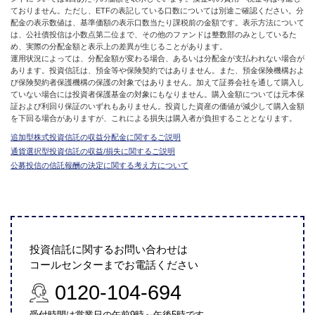
ておりません。ただし、ETFの表記している口数については別途ご確認ください。分
配金の表示数値は、基準価額の表示口数当たり課税前の金額です。表示方法について
は、公社債投信は小数点第二位まで、その他のファンドは整数部のみとしているた
め、実際の分配金額と表示上の差異が生じることがあります。
運用状況によっては、分配金額が変わる場合、あるいは分配金が支払われない場合が
あります。投資信託は、預金等や保険契約ではありません。また、預金保険機構およ
び保険契約者保護機構の保護の対象ではありません。加えて証券会社を通して購入し
ていない場合には投資者保護基金の対象にもなりません。購入金額については元本保
証および利回り保証のいずれもありません。投資した資産の価値が減少して購入金額
を下回る場合がありますが、これによる損失は購入者が負担することとなります。
追加型株式投資信託の収益分配金に関するご説明
通貨選択型投資信託の収益/損失に関するご説明
公募投信の信託報酬の決定に関する考え方について
投資信託に関するお問い合わせは
コールセンターまでお電話ください
0120-104-694
受付時間は営業日の午前9時～午後5時です