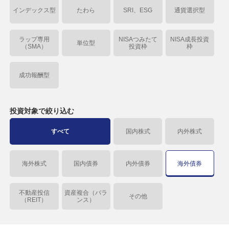
インデックス型
たわら
SRI、ESG
通貨選択型
ラップ専用
NISAつみたて
NISA成長投資
単位型
（SMA）
投資枠
枠
成功報酬型
投資対象で
絞り込む
すべて
国内株式
内外株式
海外株式
国内債券
内外債券
海外債券
不動産投信
資産複合（バラ
その他
（REIT）
ンス）