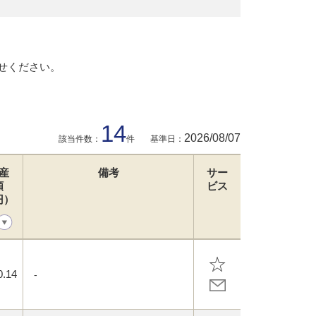
せください。
14
2026/08/07
該当件数：
件
基準日：
産
備考
サー
額
ビス
円）
0.14
-