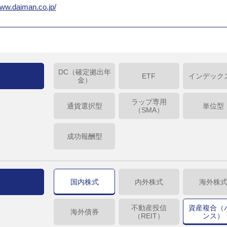
www.daiman.co.jp/
DC（確定拠出年
ETF
インデック
金）
ラップ専用
通貨選択型
単位型
（SMA）
成功報酬型
国内株式
内外株式
海外株
不動産投信
資産複合（
海外債券
（REIT）
ンス）