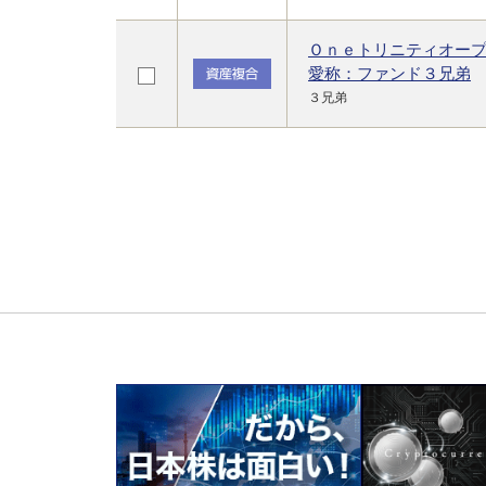
Ｏｎｅトリニティオー
愛称：ファンド３兄弟
３兄弟