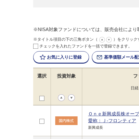
※NISA対象ファンドについては、販売会社によ
※タイトル項目の下の三角ボタン（
）をクリック
チェックを入れたファンドを一括で登録できます。
お気に入りに
登録
基準価額
メール配
選択
投資対象
フ
日経
Ｏｎｅ新興成長株オー
愛称：Ｊ-フロンティア
新興成長