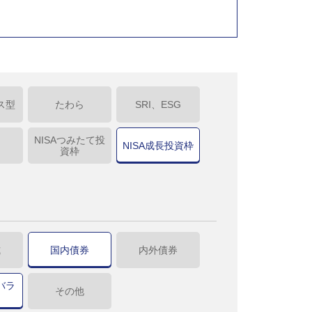
ス型
たわら
SRI、ESG
NISAつみたて投
NISA成長投資枠
資枠
式
国内債券
内外債券
バラ
その他