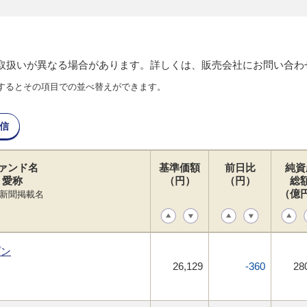
り取扱いが異なる場合があります。詳しくは、販売会社にお問い合わ
するとその項目での並べ替えができます。
信
ァンド名
基準価額
前日比
純資
愛称
（円）
（円）
総
（億
新聞掲載名
プン
26,129
-360
28