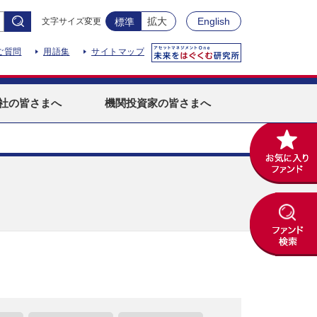
拡大
English
文字サイズ変更
標準
ご質問
用語集
サイトマップ
社
の皆さまへ
機関投資家
の皆さまへ