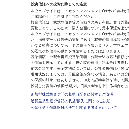
投資信託への投資に際しての注意
本ウェブサイトは、アセットマネジメントOne株式会社
ご確認の上、ご自身でご判断ください。
投資信託は、株式や債券等の値動きのある有価証券（外貨
変動します。このため、購入金額について元本保証および
本ウェブサイトは、アセットマネジメントOne株式会社
た、掲載データは過去の実績であり、将来の運用成果を保
かなる損害についても一切の責任を負いません。本ウェブ
の景気や株価等の動きを保証するものではありません。
基準価額・分配金再投資基準価額・分配金込み基準価額は
の価額を表示しています。換金時の費用・税金等は考慮し
前の金額です。表示方法については、公社債投信は小数点
運用状況によっては、分配金額が変わる場合、あるいは分
の保護の対象ではありません。加えて証券会社を通して購
投資した資産の価値が減少して購入金額を下回る場合があ
追加型株式投資信託の収益分配金に関するご説明
通貨選択型投資信託の収益/損失に関するご説明
公募投信の信託報酬の決定に関する考え方について