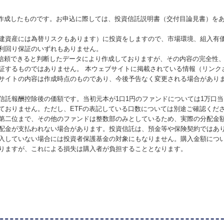
が作成したものです。お申込に際しては、投資信託説明書（交付目論見書）を
建資産には為替リスクもあります）に投資をしますので、市場環境、組入有
利回り保証のいずれもありません。
が信頼できると判断したデータにより作成しておりますが、その内容の完全性
証するものではありません。 本ウェブサイトに掲載されている情報（リンク
サイトの内容は作成時点のものであり、今後予告なく変更される場合があり
信託報酬控除後の価額です。当初元本が1口1円のファンドについては1万口
ておりません。ただし、ETFの表記している口数については別途ご確認くだ
第二位まで、その他のファンドは整数部のみとしているため、実際の分配金
配金が支払われない場合があります。投資信託は、預金等や保険契約ではあ
入していない場合には投資者保護基金の対象にもなりません。購入金額につ
りますが、これによる損失は購入者が負担することとなります。