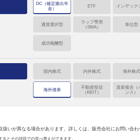
DC（確定拠出年
ETF
インデック
金）
ラップ専用
通貨選択型
単位型
（SMA）
成功報酬型
国内株式
内外株式
海外株
不動産投信
資産複合（
海外債券
（REIT）
ンス）
り取扱いが異なる場合があります。詳しくは、販売会社にお問い合わ
するとその項目での並べ替えができます。