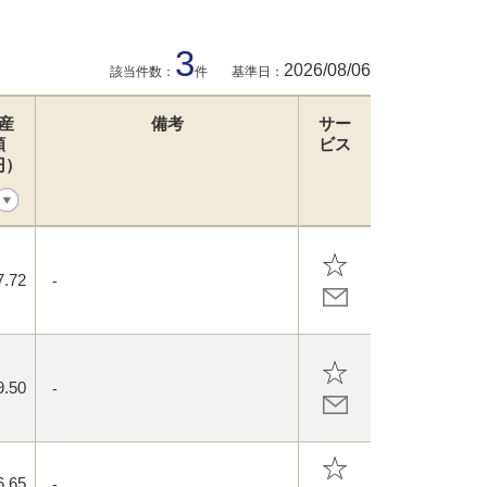
3
2026/08/06
該当件数：
件
基準日：
産
備考
サー
額
ビス
円）
7.72
-
9.50
-
6.65
-