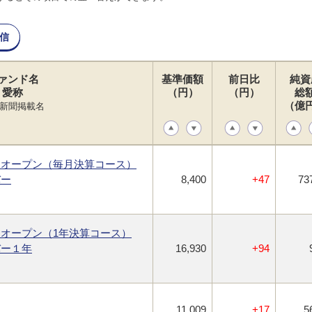
信
ァンド名
基準価額
前日比
純資
愛称
（円）
（円）
総
（億
新聞掲載名
・オープン（毎月決算コース）
バー
8,400
+47
73
オープン（1年決算コース）
バー１年
16,930
+94
11,009
+17
5