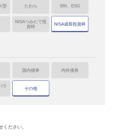
ス型
たわら
SRI、ESG
NISAつみたて投
NISA成長投資枠
資枠
式
国内債券
内外債券
バラ
その他
せください。