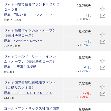
Ｏｎｅ円建て債券ファンドⅡ２０２
10,298円
２－０９
愛称：円結びⅡ ２０２２－０９
0円
（0.00％）
円結びⅡ2209
Ｏｎｅ高格付インカム・オープン
8,402円
（毎月決算コース）
愛称：ハッピークローバー
-6円
（-0.07％）
ハピクロ毎月
Ｏｎｅワールド・リート・インカ
6,325円
ム・オープン（毎月決算コース）
愛称：世界家主倶楽部
-13円
（-0.21％）
世界家主
Ｏｎｅ国際分散投資戦略ファンド
7,326円
（目標リスク８％）
愛称：ＴＨＥ ＧＲｉＰＳ ８％
+21円
（+0.29％）
GRiPS8
ゴールドマン・サックス社債／国際
9,599円