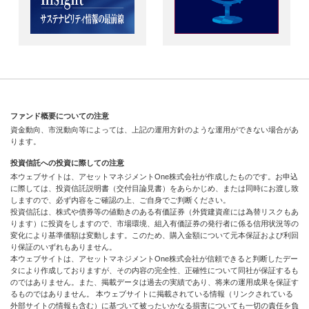
ファンド概要についての注意
資金動向、市況動向等によっては、上記の運用方針のような運用ができない場合があ
ります。
投資信託への投資に際しての注意
本ウェブサイトは、アセットマネジメントOne株式会社が作成したものです。お申込
に際しては、投資信託説明書（交付目論見書）をあらかじめ、または同時にお渡し致
しますので、必ず内容をご確認の上、ご自身でご判断ください。
投資信託は、株式や債券等の値動きのある有価証券（外貨建資産には為替リスクもあ
ります）に投資をしますので、市場環境、組入有価証券の発行者に係る信用状況等の
変化により基準価額は変動します。このため、購入金額について元本保証および利回
り保証のいずれもありません。
本ウェブサイトは、アセットマネジメントOne株式会社が信頼できると判断したデー
タにより作成しておりますが、その内容の完全性、正確性について同社が保証するも
のではありません。また、掲載データは過去の実績であり、将来の運用成果を保証す
るものではありません。 本ウェブサイトに掲載されている情報（リンクされている
外部サイトの情報も含む）に基づいて被ったいかなる損害についても一切の責任を負