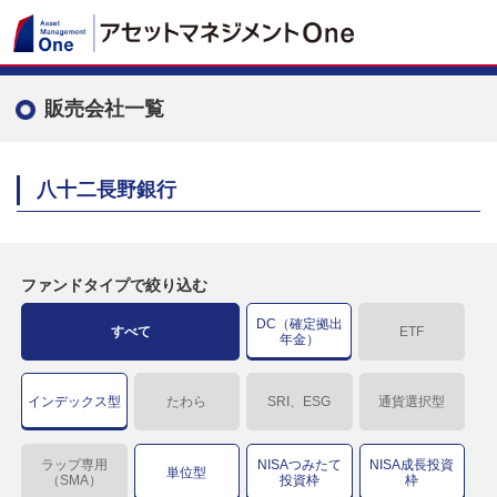
販売会社一覧
八十二長野銀行
ファンドタイプで絞り込む
DC（確定拠出
すべて
ETF
年金）
インデックス型
たわら
SRI、ESG
通貨選択型
ラップ専用
NISAつみたて
NISA成長投資
単位型
（SMA）
投資枠
枠