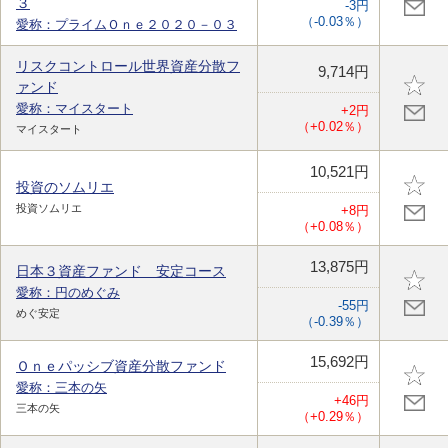
３
-3円
（-0.03％）
愛称：プライムＯｎｅ２０２０－０３
リスクコントロール世界資産分散フ
9,714円
ァンド
愛称：マイスタート
+2円
（+0.02％）
マイスタート
10,521円
投資のソムリエ
投資ソムリエ
+8円
（+0.08％）
13,875円
日本３資産ファンド 安定コース
愛称：円のめぐみ
-55円
めぐ安定
（-0.39％）
15,692円
Ｏｎｅパッシブ資産分散ファンド
愛称：三本の矢
+46円
三本の矢
（+0.29％）