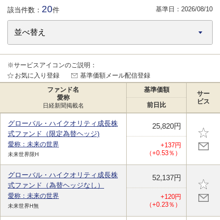
20
基準日：
2026/08/10
該当件数：
件
※サービスアイコンのご説明：
お気に入り登録
基準価額メール配信登録
ファンド名
基準価額
サー
愛称
ビス
前日比
日経新聞掲載名
グローバル・ハイクオリティ成長株
25,820円
式ファンド（限定為替ヘッジ)
愛称：未来の世界
+137円
（+0.53％）
未来世界限H
グローバル・ハイクオリティ成長株
52,137円
式ファンド（為替ヘッジなし）
愛称：未来の世界
+120円
（+0.23％）
未来世界H無