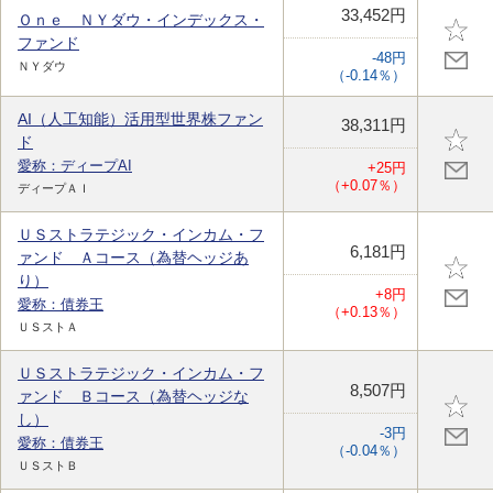
33,452円
Ｏｎｅ ＮＹダウ・インデックス・
ファンド
-48円
ＮＹダウ
（-0.14％）
AI（人工知能）活用型世界株ファン
38,311円
ド
愛称：ディープAI
+25円
（+0.07％）
ディープＡＩ
ＵＳストラテジック・インカム・フ
6,181円
ァンド Ａコース（為替ヘッジあ
り）
+8円
愛称：債券王
（+0.13％）
ＵＳストＡ
ＵＳストラテジック・インカム・フ
8,507円
ァンド Ｂコース（為替ヘッジな
し）
-3円
愛称：債券王
（-0.04％）
ＵＳストＢ