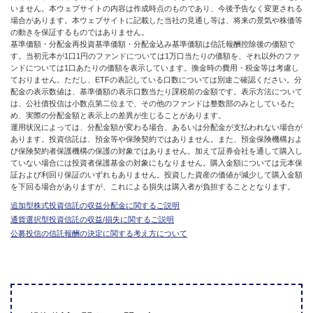
いません。本ウェブサイトの内容は作成時点のものであり、今後予告なく変更される
場合があります。本ウェブサイトに記載した当社の見通し等は、将来の景気や株価等
の動きを保証するものではありません。
基準価額・分配金再投資基準価額・分配金込み基準価額は信託報酬控除後の価額で
す。当初元本が1口1円のファンドについては1万口当たりの価額を、それ以外のファ
ンドについては1口あたりの価額を表示しています。換金時の費用・税金等は考慮し
ておりません。ただし、ETFの表記している口数については別途ご確認ください。分
配金の表示数値は、基準価額の表示口数当たり課税前の金額です。表示方法について
は、公社債投信は小数点第二位まで、その他のファンドは整数部のみとしているた
め、実際の分配金額と表示上の差異が生じることがあります。
運用状況によっては、分配金額が変わる場合、あるいは分配金が支払われない場合が
あります。投資信託は、預金等や保険契約ではありません。また、預金保険機構およ
び保険契約者保護機構の保護の対象ではありません。加えて証券会社を通して購入し
ていない場合には投資者保護基金の対象にもなりません。購入金額については元本保
証および利回り保証のいずれもありません。投資した資産の価値が減少して購入金額
を下回る場合がありますが、これによる損失は購入者が負担することとなります。
追加型株式投資信託の収益分配金に関するご説明
通貨選択型投資信託の収益/損失に関するご説明
公募投信の信託報酬の決定に関する考え方について