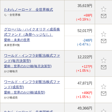
35,619円
たわらノーロード 全世界株式
ら・全世界株
+69円
（+0.19％）
グローバル・ハイクオリティ成長株
52,017円
式ファンド（為替ヘッジなし）
愛称：未来の世界
-248円
（-0.47％）
未来世界H無
ワールド・インフラ好配当株式ファ
12,222円
ンド(毎月決算型)
愛称：世界のかけ橋(毎月決算型)
+127円
（+1.05％）
かけ橋毎月
ワールド・インフラ好配当株式ファ
47,871円
ンド(成長型)
愛称：世界のかけ橋(成長型)
+496円
（+1.05％）
かけ橋成長
49,366円