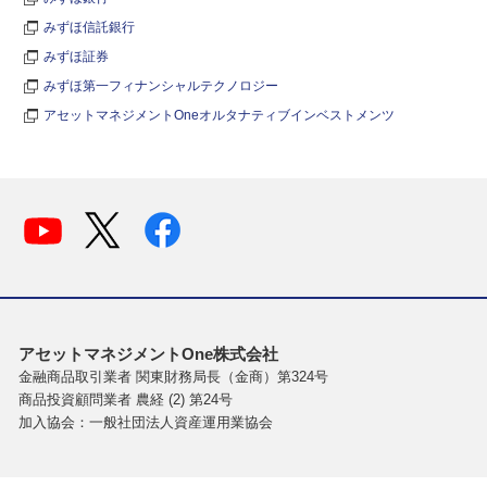
みずほ信託銀行
みずほ証券
みずほ第一フィナンシャルテクノロジー
アセットマネジメントOneオルタナティブインベストメンツ
アセットマネジメントOne株式会社
金融商品取引業者 関東財務局長（金商）第324号
商品投資顧問業者 農経 (2) 第24号
加入協会：一般社団法人資産運用業協会