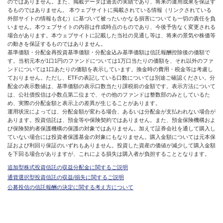
のではありません。また、掲載データは過去の実績であり、将来の運用成果を保証す
るものではありません。 本ウェブサイトに掲載されている情報（リンクされている
外部サイトの情報も含む）に基づいて被ったいかなる損害についても一切の責任を負
いません。本ウェブサイトの内容は作成時点のものであり、今後予告なく変更される
場合があります。本ウェブサイトに記載した当社の見通し等は、将来の景気や株価等
の動きを保証するものではありません。
基準価額・分配金再投資基準価額・分配金込み基準価額は信託報酬控除後の価額で
す。当初元本が1口1円のファンドについては1万口当たりの価額を、それ以外のファ
ンドについては1口あたりの価額を表示しています。換金時の費用・税金等は考慮し
ておりません。ただし、ETFの表記している口数については別途ご確認ください。分
配金の表示数値は、基準価額の表示口数当たり課税前の金額です。表示方法について
は、公社債投信は小数点第二位まで、その他のファンドは整数部のみとしているた
め、実際の分配金額と表示上の差異が生じることがあります。
運用状況によっては、分配金額が変わる場合、あるいは分配金が支払われない場合が
あります。投資信託は、預金等や保険契約ではありません。また、預金保険機構およ
び保険契約者保護機構の保護の対象ではありません。加えて証券会社を通して購入し
ていない場合には投資者保護基金の対象にもなりません。購入金額については元本保
証および利回り保証のいずれもありません。投資した資産の価値が減少して購入金額
を下回る場合がありますが、これによる損失は購入者が負担することとなります。
追加型株式投資信託の収益分配金に関するご説明
通貨選択型投資信託の収益/損失に関するご説明
公募投信の信託報酬の決定に関する考え方について