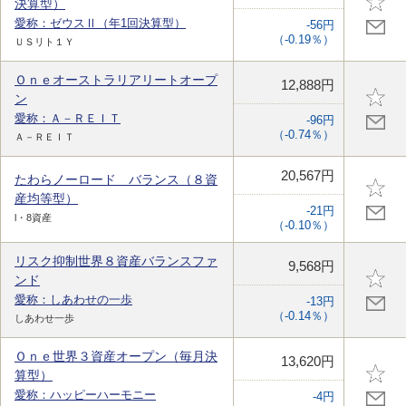
決算型）
愛称：ゼウスⅡ（年1回決算型）
-56円
（-0.19％）
ＵＳリト１Ｙ
Ｏｎｅオーストラリアリートオープ
12,888円
ン
愛称：Ａ－ＲＥＩＴ
-96円
（-0.74％）
Ａ－ＲＥＩＴ
20,567円
たわらノーロード バランス（８資
産均等型）
-21円
l・8資産
（-0.10％）
リスク抑制世界８資産バランスファ
9,568円
ンド
愛称：しあわせの一歩
-13円
（-0.14％）
しあわせ一歩
Ｏｎｅ世界３資産オープン（毎月決
13,620円
算型）
愛称：ハッピーハーモニー
-4円