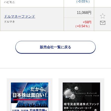
（-0.03％）
ハピモニ
11,068円
ドルマネーファンド
ドルマネ
+59円
（+0.54％）
販売会社一覧に戻る