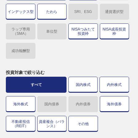
インデックス型
たわら
SRI、ESG
通貨選択型
ラップ専用
NISAつみたて
NISA成長投資
単位型
（SMA）
投資枠
枠
成功報酬型
投資対象で
絞り込む
すべて
国内株式
内外株式
海外株式
国内債券
内外債券
海外債券
不動産投信
資産複合（バラ
その他
（REIT）
ンス）