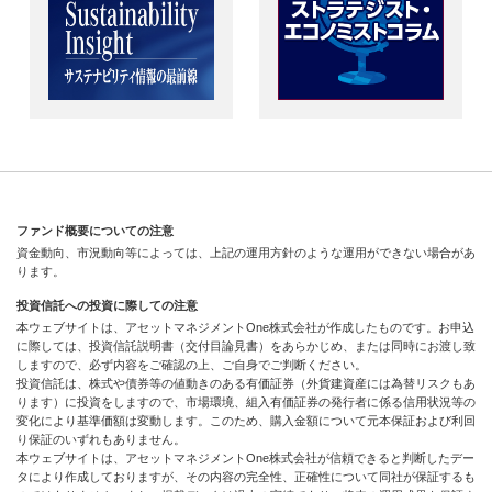
ファンド概要についての注意
資金動向、市況動向等によっては、上記の運用方針のような運用ができない場合があ
ります。
投資信託への投資に際しての注意
本ウェブサイトは、アセットマネジメントOne株式会社が作成したものです。お申込
に際しては、投資信託説明書（交付目論見書）をあらかじめ、または同時にお渡し致
しますので、必ず内容をご確認の上、ご自身でご判断ください。
投資信託は、株式や債券等の値動きのある有価証券（外貨建資産には為替リスクもあ
ります）に投資をしますので、市場環境、組入有価証券の発行者に係る信用状況等の
変化により基準価額は変動します。このため、購入金額について元本保証および利回
り保証のいずれもありません。
本ウェブサイトは、アセットマネジメントOne株式会社が信頼できると判断したデー
タにより作成しておりますが、その内容の完全性、正確性について同社が保証するも