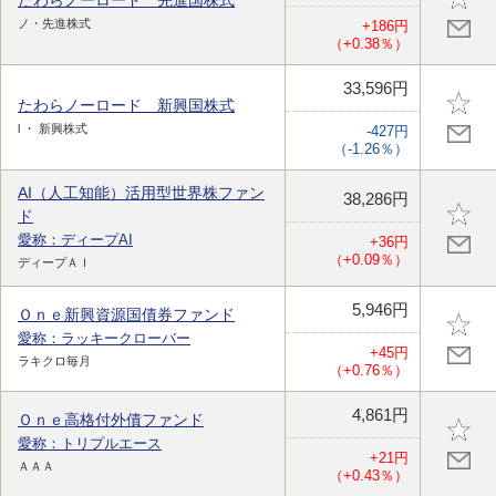
たわらノーロード 先進国株式
ノ・先進株式
+186円
（+0.38％）
33,596円
たわらノーロード 新興国株式
l ・ 新興株式
-427円
（-1.26％）
AI（人工知能）活用型世界株ファン
38,286円
ド
愛称：ディープAI
+36円
（+0.09％）
ディープＡＩ
5,946円
Ｏｎｅ新興資源国債券ファンド
愛称：ラッキークローバー
+45円
ラキクロ毎月
（+0.76％）
4,861円
Ｏｎｅ高格付外債ファンド
愛称：トリプルエース
+21円
ＡＡＡ
（+0.43％）