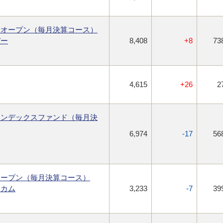
・オープン（毎月決算コース）
バー
8,408
+8
73
4,615
+26
2
インデックスファンド（毎月決
6,974
-17
56
オープン（毎月決算コース）
ンカム
3,233
-7
39