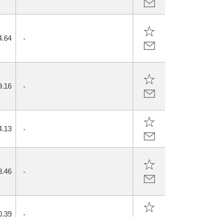
4.64
-
9.16
-
4.13
-
8.46
-
0.39
-