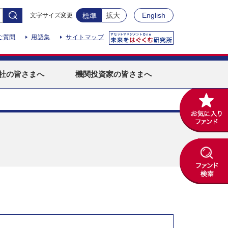
拡大
English
文字サイズ変更
標準
ご質問
用語集
サイトマップ
社
の皆さまへ
機関投資家
の皆さまへ