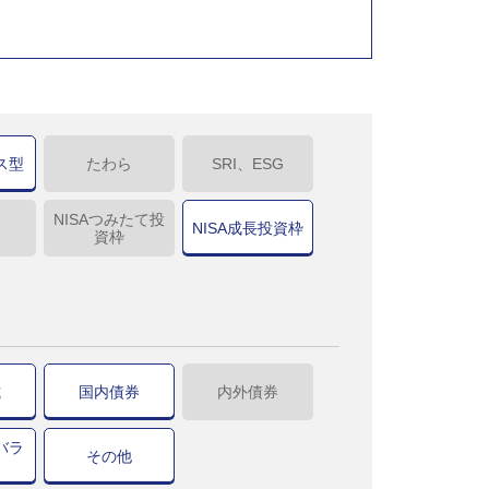
ス型
たわら
SRI、ESG
NISAつみたて投
NISA成長投資枠
資枠
式
国内債券
内外債券
バラ
その他