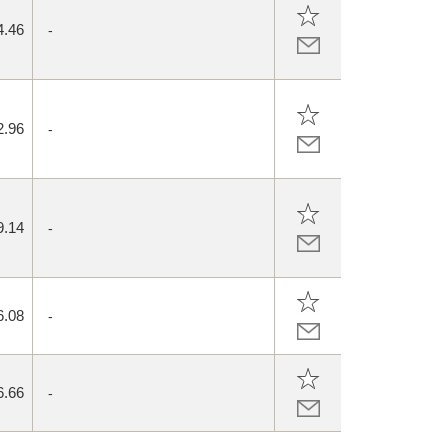
4.46
-
2.96
-
9.14
-
6.08
-
6.66
-