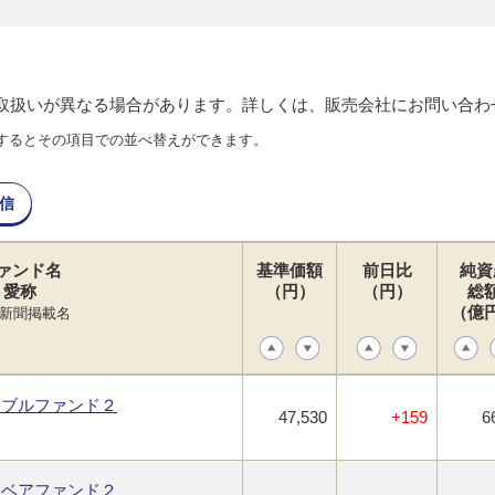
り取扱いが異なる場合があります。詳しくは、販売会社にお問い合わ
するとその項目での並べ替えができます。
信
ァンド名
基準価額
前日比
純資
愛称
（円）
（円）
総
（億
新聞掲載名
・ブルファンド２
47,530
+159
6
・ベアファンド２