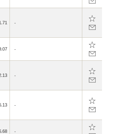
1.71
-
9.07
-
2.13
-
6.13
-
6.68
-