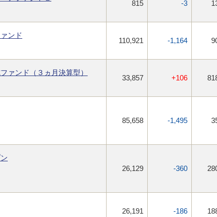
815
-3
1
ファンド
110,921
-1,164
9
式ファンド（３ヵ月決算型）
33,857
+106
81
85,658
-1,495
3
プン
26,129
-360
28
26,191
-186
18