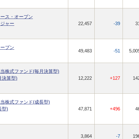
ロース・オープン
ネジャー
22,457
-39
3
オープン
49,483
-51
5,00
当株式ファンド(毎月決算型)
月決算型)
12,222
+127
14
当株式ファンド(成長型)
型)
47,871
+496
4
3,864
-7
19