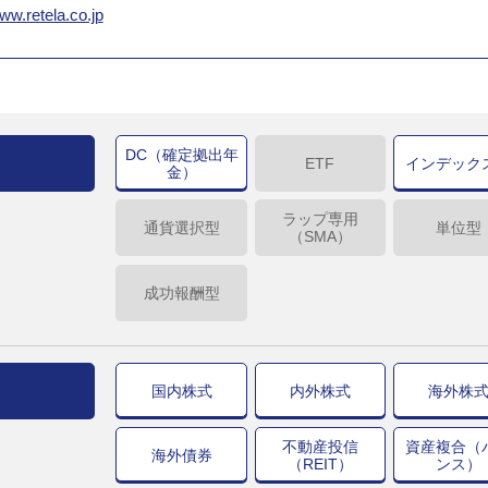
www.retela.co.jp
DC（確定拠出年
ETF
インデック
金）
ラップ専用
通貨選択型
単位型
（SMA）
成功報酬型
国内株式
内外株式
海外株
不動産投信
資産複合（
海外債券
（REIT）
ンス）