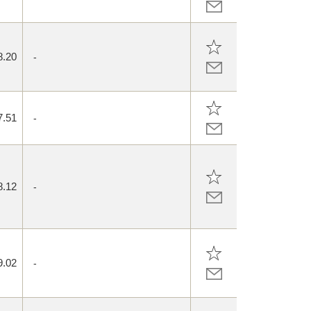
8.20
-
7.51
-
8.12
-
9.02
-