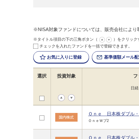
※NISA対象ファンドについては、販売会社によ
※タイトル項目の下の三角ボタン（
）をクリック
チェックを入れたファンドを一括で登録できます。
お気に入りに
登録
基準価額
メール配
選択
投資対象
フ
日経
Ｏｎｅ 日本株ダブル
ＯｎｅＷブ2
Ｏｎｅ 日本株ダブル