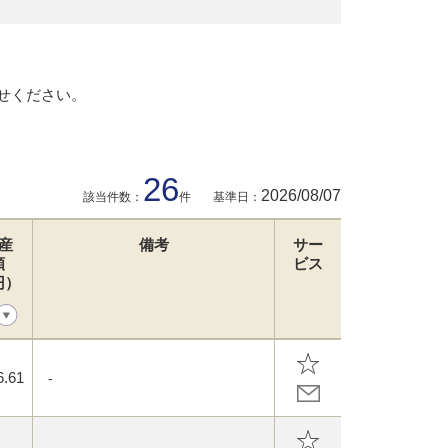
せください。
26
2026/08/07
該当件数：
件
基準日：
産
備考
サー
額
ビス
円）
6.61
-