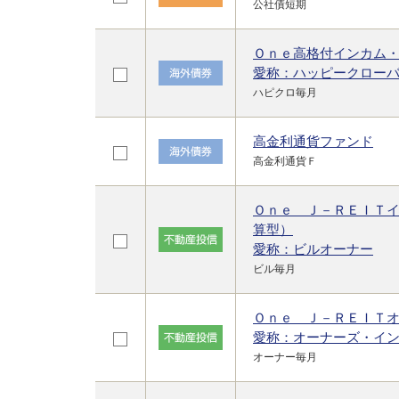
公社債短期
Ｏｎｅ高格付インカム
愛称：ハッピークロー
ハピクロ毎月
高金利通貨ファンド
高金利通貨Ｆ
Ｏｎｅ Ｊ－ＲＥＩＴ
算型）
愛称：ビルオーナー
ビル毎月
Ｏｎｅ Ｊ－ＲＥＩＴ
愛称：オーナーズ・イ
オーナー毎月