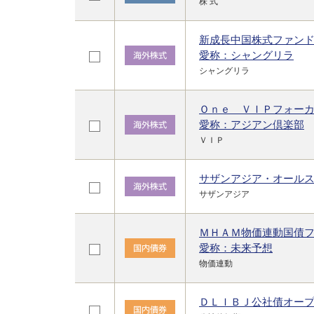
株 式
新成長中国株式ファン
愛称：シャングリラ
シャングリラ
Ｏｎｅ ＶＩＰフォー
愛称：アジアン倶楽部
ＶＩＰ
サザンアジア・オール
サザンアジア
ＭＨＡＭ物価連動国債
愛称：未来予想
物価連動
ＤＬＩＢＪ公社債オー