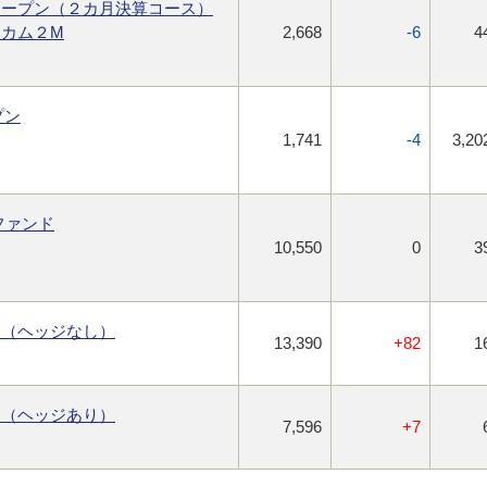
オープン（２カ月決算コース）
カム２M
2,668
-6
4
プン
1,741
-4
3,20
ファンド
10,550
0
3
ド（ヘッジなし）
13,390
+82
1
ド（ヘッジあり）
7,596
+7