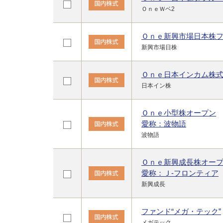
ＯｎｅＷベ2
Ｏｎｅ新興市場日本株
新興市場日株
Ｏｎｅ日本インカム株
日本イン株
Ｏｎｅ小型株オープン
愛称：波物語
波物語
Ｏｎｅ新興成長株オー
愛称：Ｊ-フロンティア
新興成長
ファンド“メガ・テック”
メガテック