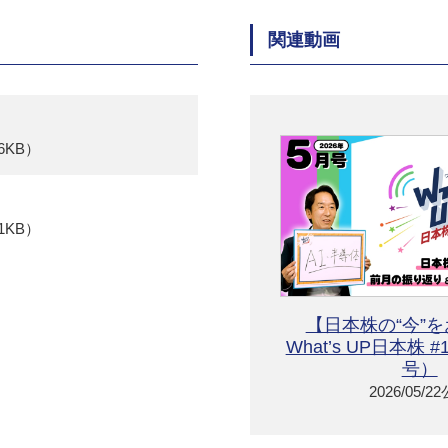
関連動画
6KB）
1KB）
【日本株の“今”
What’s UP日本株 
号）
2026/05/2