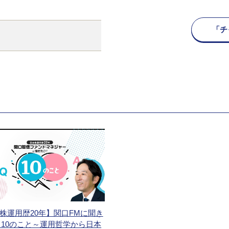
「チ
株運用歴20年】関口FMに聞き
10のこと～運用哲学から日本