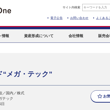
サイト内検索
電子公告
お問い合わせ
よくある
ト
情報
資産形成
について
会社情報
販売会
ド“メガ・テック”
信／国内／株式
お
ガテック
5日