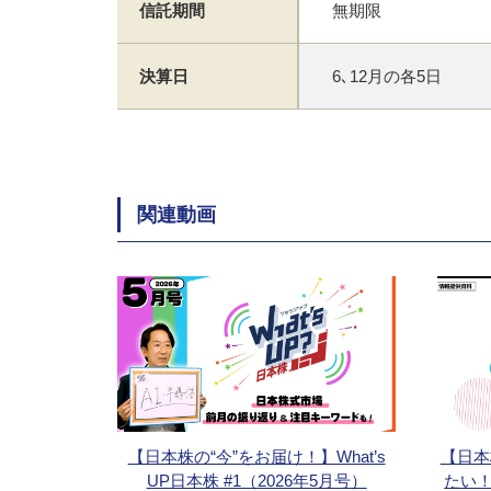
信託期間
無期限
決算日
6､12月の各5日
関連動画
【日本株の“今”をお届け！】What’s
【日本
UP日本株 #1（2026年5月号）
たい！