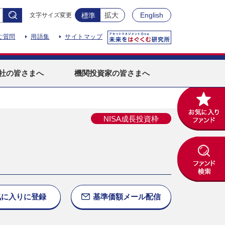
拡大
English
文字サイズ変更
標準
ご質問
用語集
サイトマップ
社
の皆さまへ
機関投資家
の皆さまへ
NISA成長投資枠
気に入りに
登録
基準価額
メール配信