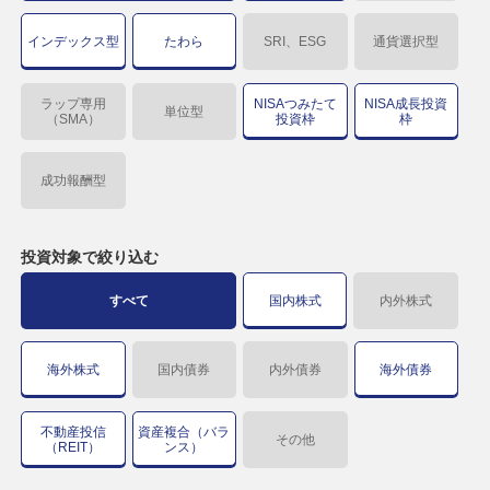
インデックス型
たわら
SRI、ESG
通貨選択型
ラップ専用
NISAつみたて
NISA成長投資
単位型
（SMA）
投資枠
枠
成功報酬型
投資対象で
絞り込む
すべて
国内株式
内外株式
海外株式
国内債券
内外債券
海外債券
不動産投信
資産複合（バラ
その他
（REIT）
ンス）