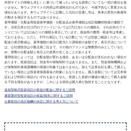
外部サイトの情報も含む）に基づいて被ったいかなる損害についても一切の責任を負
いません。本ウェブサイトの内容は作成時点のものであり、今後予告なく変更される
場合があります。本ウェブサイトに記載した当社の見通し等は、将来の景気や株価等
の動きを保証するものではありません。
基準価額・分配金再投資基準価額・分配金込み基準価額は信託報酬控除後の価額で
す。当初元本が1口1円のファンドについては1万口当たりの価額を、それ以外のファ
ンドについては1口あたりの価額を表示しています。換金時の費用・税金等は考慮し
ておりません。ただし、ETFの表記している口数については別途ご確認ください。分
配金の表示数値は、基準価額の表示口数当たり課税前の金額です。表示方法について
は、公社債投信は小数点第二位まで、その他のファンドは整数部のみとしているた
め、実際の分配金額と表示上の差異が生じることがあります。
運用状況によっては、分配金額が変わる場合、あるいは分配金が支払われない場合が
あります。投資信託は、預金等や保険契約ではありません。また、預金保険機構およ
び保険契約者保護機構の保護の対象ではありません。加えて証券会社を通して購入し
ていない場合には投資者保護基金の対象にもなりません。購入金額については元本保
証および利回り保証のいずれもありません。投資した資産の価値が減少して購入金額
を下回る場合がありますが、これによる損失は購入者が負担することとなります。
追加型株式投資信託の収益分配金に関するご説明
通貨選択型投資信託の収益/損失に関するご説明
公募投信の信託報酬の決定に関する考え方について