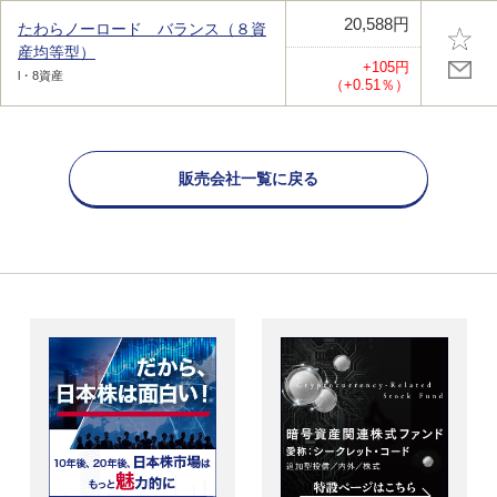
20,588円
たわらノーロード バランス（８資
産均等型）
+105円
l・8資産
（+0.51％）
販売会社一覧に戻る