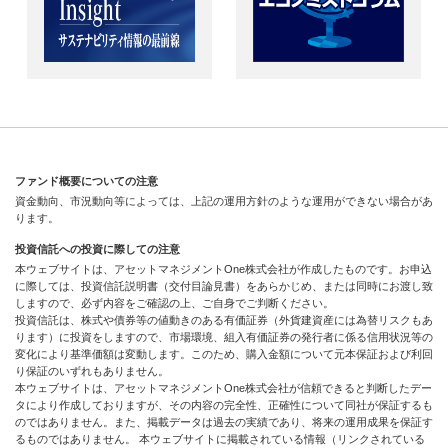
ファンド概要についての注意
資金動向、市況動向等によっては、上記の運用方針のような運用ができない場合があ
ります。
投資信託への投資に際しての注意
本ウェブサイトは、アセットマネジメントOne株式会社が作成したものです。お申込
に際しては、投資信託説明書（交付目論見書）をあらかじめ、または同時にお渡し致
しますので、必ず内容をご確認の上、ご自身でご判断ください。
投資信託は、株式や債券等の値動きのある有価証券（外貨建資産には為替リスクもあ
ります）に投資をしますので、市場環境、組入有価証券の発行者に係る信用状況等の
変化により基準価額は変動します。このため、購入金額について元本保証および利回
り保証のいずれもありません。
本ウェブサイトは、アセットマネジメントOne株式会社が信頼できると判断したデー
タにより作成しておりますが、その内容の完全性、正確性について同社が保証するも
のではありません。また、掲載データは過去の実績であり、将来の運用成果を保証す
るものではありません。 本ウェブサイトに掲載されている情報（リンクされている