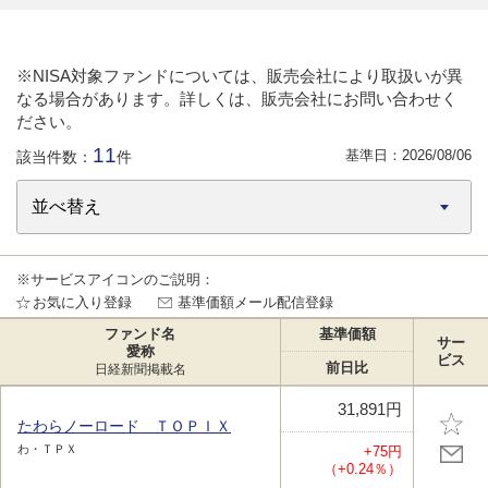
※NISA対象ファンドについては、販売会社により取扱いが異
なる場合があります。詳しくは、販売会社にお問い合わせく
ださい。
11
基準日：
2026/08/06
該当件数：
件
※サービスアイコンのご説明：
お気に入り登録
基準価額メール配信登録
ファンド名
基準価額
サー
愛称
ビス
前日比
日経新聞掲載名
31,891円
たわらノーロード ＴＯＰＩＸ
わ・ＴＰＸ
+75円
（+0.24％）