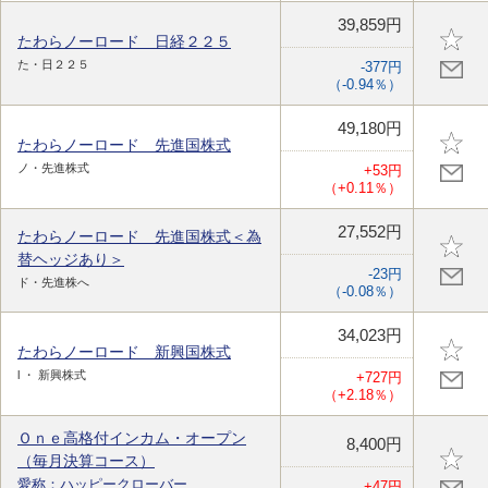
39,859円
たわらノーロード 日経２２５
た・日２２５
-377円
（-0.94％）
49,180円
たわらノーロード 先進国株式
ノ・先進株式
+53円
（+0.11％）
27,552円
たわらノーロード 先進国株式＜為
替ヘッジあり＞
-23円
ド・先進株へ
（-0.08％）
34,023円
たわらノーロード 新興国株式
l ・ 新興株式
+727円
（+2.18％）
Ｏｎｅ高格付インカム・オープン
8,400円
（毎月決算コース）
愛称：ハッピークローバー
+47円