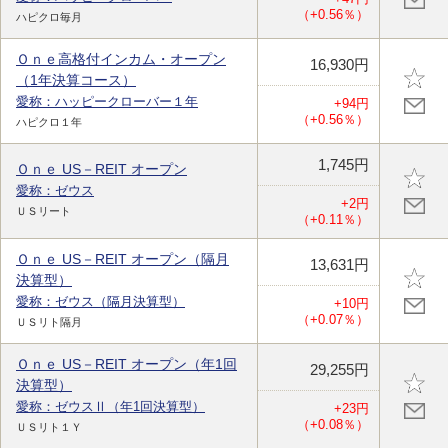
（+0.56％）
ハピクロ毎月
Ｏｎｅ高格付インカム・オープン
16,930円
（1年決算コース）
愛称：ハッピークローバー１年
+94円
（+0.56％）
ハピクロ１年
1,745円
Ｏｎｅ US－REIT オープン
愛称：ゼウス
+2円
ＵＳリート
（+0.11％）
Ｏｎｅ US－REIT オープン（隔月
13,631円
決算型）
愛称：ゼウス（隔月決算型）
+10円
（+0.07％）
ＵＳリト隔月
Ｏｎｅ US－REIT オープン（年1回
29,255円
決算型）
愛称：ゼウスⅡ（年1回決算型）
+23円
（+0.08％）
ＵＳリト１Ｙ