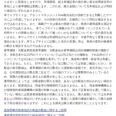
ります）に投資をしますので、市場環境、組入有価証券の発行者に係る信用状況等の
変化により基準価額は変動します。このため、購入金額について元本保証および利回
り保証のいずれもありません。
本ウェブサイトは、アセットマネジメントOne株式会社が信頼できると判断したデー
タにより作成しておりますが、その内容の完全性、正確性について同社が保証するも
のではありません。また、掲載データは過去の実績であり、将来の運用成果を保証す
るものではありません。 本ウェブサイトに掲載されている情報（リンクされている
外部サイトの情報も含む）に基づいて被ったいかなる損害についても一切の責任を負
いません。本ウェブサイトの内容は作成時点のものであり、今後予告なく変更される
場合があります。本ウェブサイトに記載した当社の見通し等は、将来の景気や株価等
の動きを保証するものではありません。
基準価額・分配金再投資基準価額・分配金込み基準価額は信託報酬控除後の価額で
す。当初元本が1口1円のファンドについては1万口当たりの価額を、それ以外のファ
ンドについては1口あたりの価額を表示しています。換金時の費用・税金等は考慮し
ておりません。ただし、ETFの表記している口数については別途ご確認ください。分
配金の表示数値は、基準価額の表示口数当たり課税前の金額です。表示方法について
は、公社債投信は小数点第二位まで、その他のファンドは整数部のみとしているた
め、実際の分配金額と表示上の差異が生じることがあります。
運用状況によっては、分配金額が変わる場合、あるいは分配金が支払われない場合が
あります。投資信託は、預金等や保険契約ではありません。また、預金保険機構およ
び保険契約者保護機構の保護の対象ではありません。加えて証券会社を通して購入し
ていない場合には投資者保護基金の対象にもなりません。購入金額については元本保
証および利回り保証のいずれもありません。投資した資産の価値が減少して購入金額
を下回る場合がありますが、これによる損失は購入者が負担することとなります。
追加型株式投資信託の収益分配金に関するご説明
通貨選択型投資信託の収益/損失に関するご説明