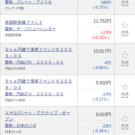
愛称：グレート・アメリカ
-340円
（-0.73％）
グレアメH無
11,752円
米国割安株ファンド
愛称：ザ・バリューハンター
+27円
米国割安株
（+0.23％）
Ｏｎｅ円建て債券ファンドⅣ２０２
10,017円
５－０３
愛称：円結びⅣ ２０２５－０３
-8円
（-0.08％）
円結びⅣ2503
Ｏｎｅ円建て債券ファンドⅤ２０２
9,920円
６－０２
愛称：円結びⅤ ２０２６－０２
-17円
（-0.17％）
円結びⅤ2602
りそなJリート・アクティブ・オー
8,019円
プン
愛称：日本のツボ
-23円
（-0.29％）
日本のツボ