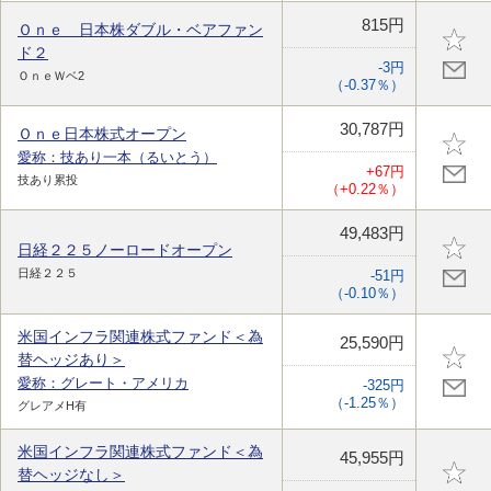
815円
Ｏｎｅ 日本株ダブル・ベアファン
ド２
-3円
ＯｎｅＷベ2
（-0.37％）
30,787円
Ｏｎｅ日本株式オープン
愛称：技あり一本（るいとう）
+67円
技あり累投
（+0.22％）
49,483円
日経２２５ノーロードオープン
日経２２５
-51円
（-0.10％）
米国インフラ関連株式ファンド＜為
25,590円
替ヘッジあり＞
愛称：グレート・アメリカ
-325円
（-1.25％）
グレアメH有
米国インフラ関連株式ファンド＜為
45,955円
替ヘッジなし＞