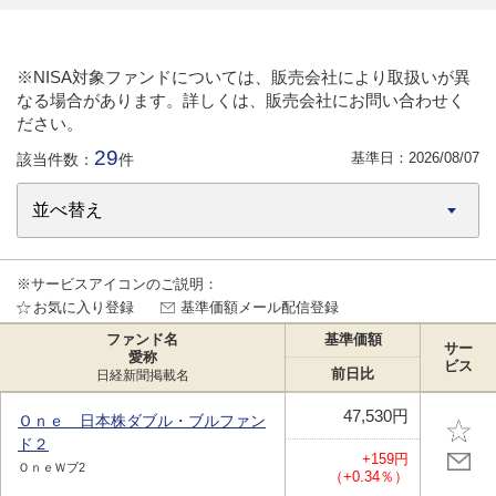
※NISA対象ファンドについては、販売会社により取扱いが異
なる場合があります。詳しくは、販売会社にお問い合わせく
ださい。
29
基準日：
2026/08/07
該当件数：
件
※サービスアイコンのご説明：
お気に入り登録
基準価額メール配信登録
ファンド名
基準価額
サー
愛称
ビス
前日比
日経新聞掲載名
47,530円
Ｏｎｅ 日本株ダブル・ブルファン
ド２
+159円
ＯｎｅＷブ2
（+0.34％）