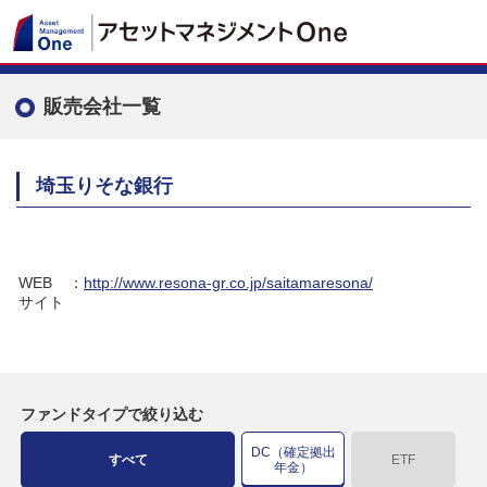
販売会社一覧
埼玉りそな銀行
WEB
：
http://www.resona-gr.co.jp/saitamaresona/
サイト
ファンドタイプで絞り込む
DC（確定拠出
すべて
ETF
年金）