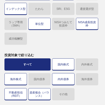
インデックス型
たわら
SRI、ESG
通貨選択型
ラップ専用
NISAつみたて
NISA成長投資
単位型
（SMA）
投資枠
枠
成功報酬型
投資対象で
絞り込む
すべて
国内株式
内外株式
海外株式
国内債券
内外債券
海外債券
不動産投信
資産複合（バラ
その他
（REIT）
ンス）