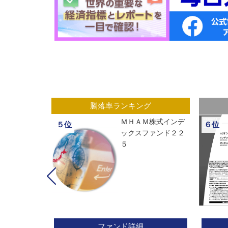
グ
騰落率ランキング
ックスオープ
ＭＨＡＭ株式インデ
５位
６位
経２２５
ックスファンド２２
５
ファンド詳細