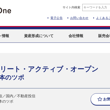
サイト内検索
電子公告
お問い合わせ
よくある
ト
情報
資産形成
について
会社情報
販売会
Jリート・アクティブ・オープン
本のツボ
信／国内／不動産投信
お
本のツボ