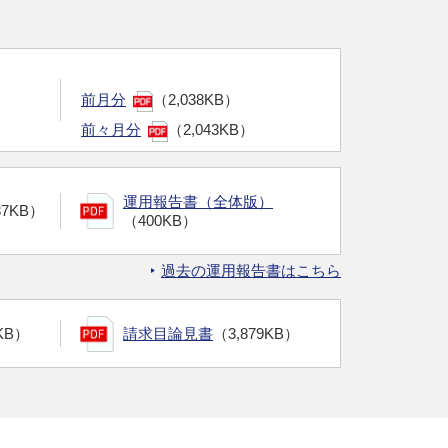
前月分
（2,038KB）
前々月分
（2,043KB）
運用報告書（全体版）
87KB）
（400KB）
過去の運用報告書はこちら
KB）
請求目論見書
（3,879KB）