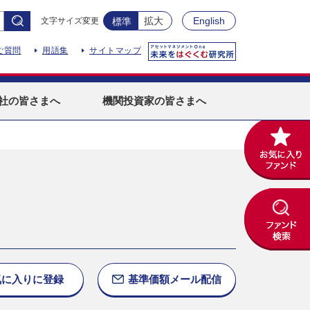
拡大
English
文字サイズ変更
標準
ご質問
用語集
サイトマップ
社
の皆さまへ
機関投資家
の皆さまへ
気に入りに
登録
基準価額
メール配信