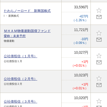
33,596円
たわらノーロード 新興国株式
l ・ 新興株式
-427円
（-1.26％）
11,721円
ＭＨＡＭ物価連動国債ファンド
愛称：未来予想
-10円
物価連動
（-0.09％）
10,027円
公社債投信（１月号）
公社債投信１月
+1円
（+0.01％）
10,023円
公社債投信（２月号）
公社債投信２月
+1円
（+0.01％）
10,020円
公社債投信（３月号）
公社債投信３月