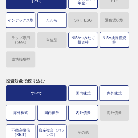
すべて
ETF
年金）
インデックス型
たわら
SRI、ESG
通貨選択型
ラップ専用
NISAつみたて
NISA成長投資
単位型
（SMA）
投資枠
枠
成功報酬型
投資対象で
絞り込む
すべて
国内株式
内外株式
海外株式
国内債券
内外債券
海外債券
不動産投信
資産複合（バラ
その他
（REIT）
ンス）