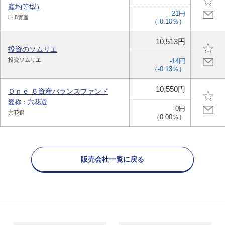
産均等型）
-21円
l・8資産
（-0.10％）
10,513円
投資のソムリエ
投資ソムリエ
-14円
（-0.13％）
10,550円
Ｏｎｅ ６資産バランスファンド
愛称：六花選
0円
六花選
（0.00％）
販売会社一覧に戻る