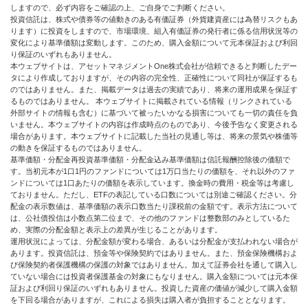
しますので、必ず内容をご確認の上、ご自身でご判断ください。
投資信託は、株式や債券等の値動きのある有価証券（外貨建資産には為替リスクもあ
ります）に投資をしますので、市場環境、組入有価証券の発行者に係る信用状況等の
変化により基準価額は変動します。このため、購入金額について元本保証および利回
り保証のいずれもありません。
本ウェブサイトは、アセットマネジメントOne株式会社が信頼できると判断したデー
タにより作成しておりますが、その内容の完全性、正確性について同社が保証するも
のではありません。また、掲載データは過去の実績であり、将来の運用成果を保証す
るものではありません。 本ウェブサイトに掲載されている情報（リンクされている
外部サイトの情報も含む）に基づいて被ったいかなる損害についても一切の責任を負
いません。本ウェブサイトの内容は作成時点のものであり、今後予告なく変更される
場合があります。本ウェブサイトに記載した当社の見通し等は、将来の景気や株価等
の動きを保証するものではありません。
基準価額・分配金再投資基準価額・分配金込み基準価額は信託報酬控除後の価額で
す。当初元本が1口1円のファンドについては1万口当たりの価額を、それ以外のファ
ンドについては1口あたりの価額を表示しています。換金時の費用・税金等は考慮し
ておりません。ただし、ETFの表記している口数については別途ご確認ください。分
配金の表示数値は、基準価額の表示口数当たり課税前の金額です。表示方法について
は、公社債投信は小数点第二位まで、その他のファンドは整数部のみとしているた
め、実際の分配金額と表示上の差異が生じることがあります。
運用状況によっては、分配金額が変わる場合、あるいは分配金が支払われない場合が
あります。投資信託は、預金等や保険契約ではありません。また、預金保険機構およ
び保険契約者保護機構の保護の対象ではありません。加えて証券会社を通して購入し
ていない場合には投資者保護基金の対象にもなりません。購入金額については元本保
証および利回り保証のいずれもありません。投資した資産の価値が減少して購入金額
を下回る場合がありますが、これによる損失は購入者が負担することとなります。