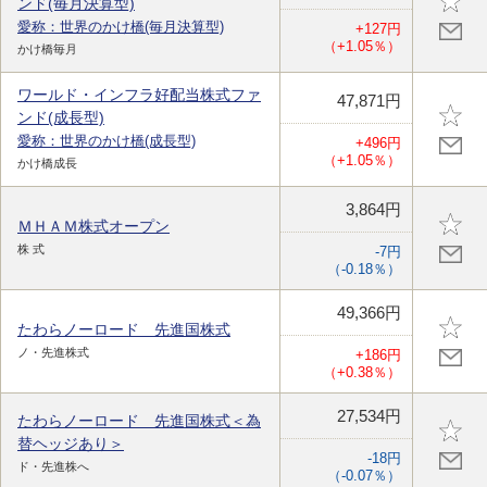
ンド(毎月決算型)
愛称：世界のかけ橋(毎月決算型)
+127円
（+1.05％）
かけ橋毎月
ワールド・インフラ好配当株式ファ
47,871円
ンド(成長型)
愛称：世界のかけ橋(成長型)
+496円
（+1.05％）
かけ橋成長
3,864円
ＭＨＡＭ株式オープン
株 式
-7円
（-0.18％）
49,366円
たわらノーロード 先進国株式
ノ・先進株式
+186円
（+0.38％）
27,534円
たわらノーロード 先進国株式＜為
替ヘッジあり＞
-18円
ド・先進株へ
（-0.07％）