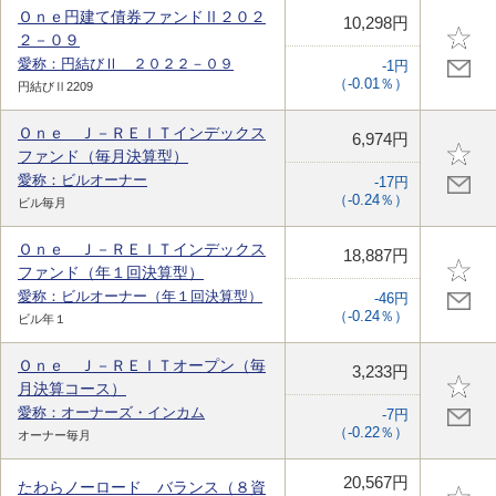
Ｏｎｅ円建て債券ファンドⅡ２０２
10,298円
２－０９
愛称：円結びⅡ ２０２２－０９
-1円
（-0.01％）
円結びⅡ2209
Ｏｎｅ Ｊ－ＲＥＩＴインデックス
6,974円
ファンド（毎月決算型）
愛称：ビルオーナー
-17円
（-0.24％）
ビル毎月
Ｏｎｅ Ｊ－ＲＥＩＴインデックス
18,887円
ファンド（年１回決算型）
愛称：ビルオーナー（年１回決算型）
-46円
（-0.24％）
ビル年１
Ｏｎｅ Ｊ－ＲＥＩＴオープン（毎
3,233円
月決算コース）
愛称：オーナーズ・インカム
-7円
（-0.22％）
オーナー毎月
20,567円
たわらノーロード バランス（８資