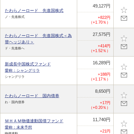
49,127円
たわらノーロード 先進国株式
ノ・先進株式
+822円
（+1.70％）
27,575円
たわらノーロード 先進国株式＜為
替ヘッジあり＞
+414円
ド・先進株へ
（+1.52％）
16,289円
新成長中国株式ファンド
愛称：シャングリラ
+188円
シャングリラ
（+1.17％）
8,650円
たわらノーロード 国内債券
わ・国内債券
+17円
（+0.20％）
11,740円
ＭＨＡＭ物価連動国債ファンド
愛称：未来予想
+21円
物価連動