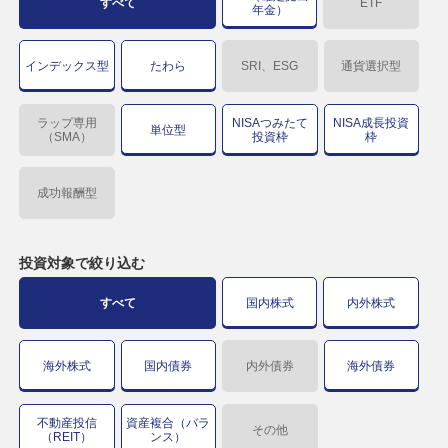
すべて
ETF
年金）
インデックス型
たわら
SRI、ESG
通貨選択型
ラップ専用
NISAつみたて
NISA成長投資
単位型
（SMA）
投資枠
枠
成功報酬型
投資対象で
絞り込む
すべて
国内株式
内外株式
海外株式
国内債券
内外債券
海外債券
不動産投信
資産複合（バラ
その他
（REIT）
ンス）