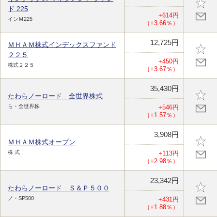
ド 225
+614円
インＭ225
（+3.66％）
12,725円
ＭＨＡＭ株式インデックスファンド
２２５
+450円
株式２２５
（+3.67％）
35,430円
たわらノーロード 全世界株式
ら・全世界株
+546円
（+1.57％）
3,908円
ＭＨＡＭ株式オープン
株 式
+113円
（+2.98％）
23,342円
たわらノーロード Ｓ＆Ｐ５００
ノ・SP500
+431円
（+1.88％）