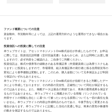
ファンド概要についての注意
資金動向、市況動向等によっては、上記の運用方針のような運用ができない場合があ
ります。
投資信託への投資に際しての注意
本ウェブサイトは、アセットマネジメントOne株式会社が作成したものです。お申込
に際しては、投資信託説明書（交付目論見書）をあらかじめ、または同時にお渡し致
しますので、必ず内容をご確認の上、ご自身でご判断ください。
投資信託は、株式や債券等の値動きのある有価証券（外貨建資産には為替リスクもあ
ります）に投資をしますので、市場環境、組入有価証券の発行者に係る信用状況等の
変化により基準価額は変動します。このため、購入金額について元本保証および利回
り保証のいずれもありません。
本ウェブサイトは、アセットマネジメントOne株式会社が信頼できると判断したデー
タにより作成しておりますが、その内容の完全性、正確性について同社が保証するも
のではありません。また、掲載データは過去の実績であり、将来の運用成果を保証す
るものではありません。 本ウェブサイトに掲載されている情報（リンクされている
外部サイトの情報も含む）に基づいて被ったいかなる損害についても一切の責任を負
いません。本ウェブサイトの内容は作成時点のものであり、今後予告なく変更される
場合があります。本ウェブサイトに記載した当社の見通し等は、将来の景気や株価等
の動きを保証するものではありません。