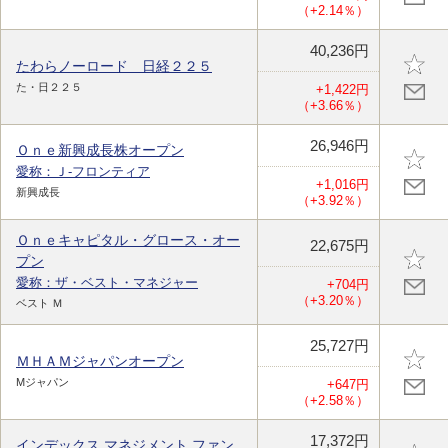
（+2.14％）
40,236円
たわらノーロード 日経２２５
た・日２２５
+1,422円
（+3.66％）
26,946円
Ｏｎｅ新興成長株オープン
愛称：Ｊ-フロンティア
+1,016円
新興成長
（+3.92％）
Ｏｎｅキャピタル・グロース・オー
22,675円
プン
愛称：ザ・ベスト・マネジャー
+704円
（+3.20％）
ベスト Ｍ
25,727円
ＭＨＡＭジャパンオープン
Mジャパン
+647円
（+2.58％）
17,372円
インデックス マネジメント ファン