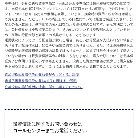
基準価額・分配金再投資基準価額・分配金込み基準価額は信託報酬控除後の価額で
す。当初元本が1口1円のファンドについては1万口当たりの価額を、それ以外のファ
ンドについては1口あたりの価額を表示しています。換金時の費用・税金等は考慮し
ておりません。ただし、ETFの表記している口数については別途ご確認ください。分
配金の表示数値は、基準価額の表示口数当たり課税前の金額です。表示方法について
は、公社債投信は小数点第二位まで、その他のファンドは整数部のみとしているた
め、実際の分配金額と表示上の差異が生じることがあります。
運用状況によっては、分配金額が変わる場合、あるいは分配金が支払われない場合が
あります。投資信託は、預金等や保険契約ではありません。また、預金保険機構およ
び保険契約者保護機構の保護の対象ではありません。加えて証券会社を通して購入し
ていない場合には投資者保護基金の対象にもなりません。購入金額については元本保
証および利回り保証のいずれもありません。投資した資産の価値が減少して購入金額
を下回る場合がありますが、これによる損失は購入者が負担することとなります。
追加型株式投資信託の収益分配金に関するご説明
通貨選択型投資信託の収益/損失に関するご説明
公募投信の信託報酬の決定に関する考え方について
投資信託に関するお問い合わせは
コールセンターまでお電話ください