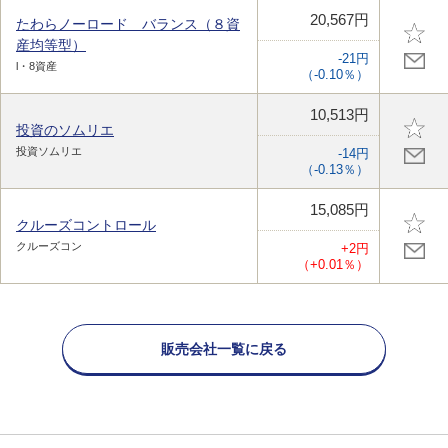
20,567円
たわらノーロード バランス（８資
産均等型）
-21円
l・8資産
（-0.10％）
10,513円
投資のソムリエ
投資ソムリエ
-14円
（-0.13％）
15,085円
クルーズコントロール
クルーズコン
+2円
（+0.01％）
販売会社一覧に戻る