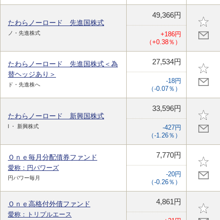
49,366円
たわらノーロード 先進国株式
ノ・先進株式
+186円
（+0.38％）
27,534円
たわらノーロード 先進国株式＜為
替ヘッジあり＞
-18円
ド・先進株へ
（-0.07％）
33,596円
たわらノーロード 新興国株式
l ・ 新興株式
-427円
（-1.26％）
7,770円
Ｏｎｅ毎月分配債券ファンド
愛称：円パワーズ
-20円
円パワー毎月
（-0.26％）
4,861円
Ｏｎｅ高格付外債ファンド
愛称：トリプルエース