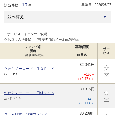
19
基準日：
2026/08/07
該当件数：
件
※サービスアイコンのご説明：
お気に入り登録
基準価額メール配信登録
ファンド名
基準価額
サー
愛称
ビス
前日比
日経新聞掲載名
32,041円
たわらノーロード ＴＯＰＩＸ
わ・ＴＰＸ
+150円
（+0.47％）
39,815円
たわらノーロード 日経２２５
た・日２２５
-44円
（-0.11％）
30,298円
Ｏｎｅ日本小型株ファンド