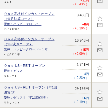
+21円
ＡＡＡ
（+0.43％）
Ｏｎｅ高格付インカム・オープン
8,408円
（毎月決算コース）
愛称：ハッピークローバー
+8円
（+0.10％）
ハピクロ毎月
Ｏｎｅ高格付インカム・オープン
16,945円
（1年決算コース）
愛称：ハッピークローバー１年
+15円
（+0.09％）
ハピクロ１年
1,741円
Ｏｎｅ US－REIT オープン
愛称：ゼウス
-4円
ＵＳリート
（-0.23％）
Ｏｎｅ US－REIT オープン（年1回
29,199円
決算型）
愛称：ゼウスⅡ（年1回決算型）
-56円
（-0.19％）
ＵＳリト１Ｙ