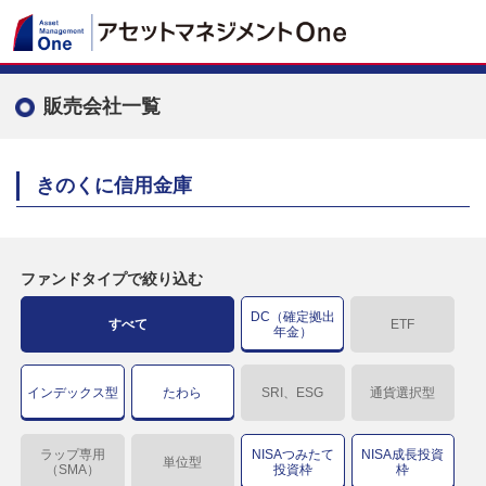
販売会社一覧
きのくに信用金庫
ファンドタイプで絞り込む
DC（確定拠出
すべて
ETF
年金）
インデックス型
たわら
SRI、ESG
通貨選択型
ラップ専用
NISAつみたて
NISA成長投資
単位型
（SMA）
投資枠
枠