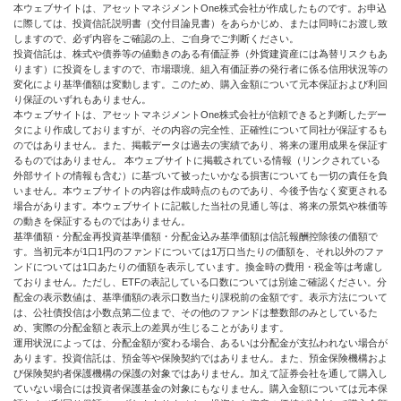
本ウェブサイトは、アセットマネジメントOne株式会社が作成したものです。お申込
に際しては、投資信託説明書（交付目論見書）をあらかじめ、または同時にお渡し致
しますので、必ず内容をご確認の上、ご自身でご判断ください。
投資信託は、株式や債券等の値動きのある有価証券（外貨建資産には為替リスクもあ
ります）に投資をしますので、市場環境、組入有価証券の発行者に係る信用状況等の
変化により基準価額は変動します。このため、購入金額について元本保証および利回
り保証のいずれもありません。
本ウェブサイトは、アセットマネジメントOne株式会社が信頼できると判断したデー
タにより作成しておりますが、その内容の完全性、正確性について同社が保証するも
のではありません。また、掲載データは過去の実績であり、将来の運用成果を保証す
るものではありません。 本ウェブサイトに掲載されている情報（リンクされている
外部サイトの情報も含む）に基づいて被ったいかなる損害についても一切の責任を負
いません。本ウェブサイトの内容は作成時点のものであり、今後予告なく変更される
場合があります。本ウェブサイトに記載した当社の見通し等は、将来の景気や株価等
の動きを保証するものではありません。
基準価額・分配金再投資基準価額・分配金込み基準価額は信託報酬控除後の価額で
す。当初元本が1口1円のファンドについては1万口当たりの価額を、それ以外のファ
ンドについては1口あたりの価額を表示しています。換金時の費用・税金等は考慮し
ておりません。ただし、ETFの表記している口数については別途ご確認ください。分
配金の表示数値は、基準価額の表示口数当たり課税前の金額です。表示方法について
は、公社債投信は小数点第二位まで、その他のファンドは整数部のみとしているた
め、実際の分配金額と表示上の差異が生じることがあります。
運用状況によっては、分配金額が変わる場合、あるいは分配金が支払われない場合が
あります。投資信託は、預金等や保険契約ではありません。また、預金保険機構およ
び保険契約者保護機構の保護の対象ではありません。加えて証券会社を通して購入し
ていない場合には投資者保護基金の対象にもなりません。購入金額については元本保