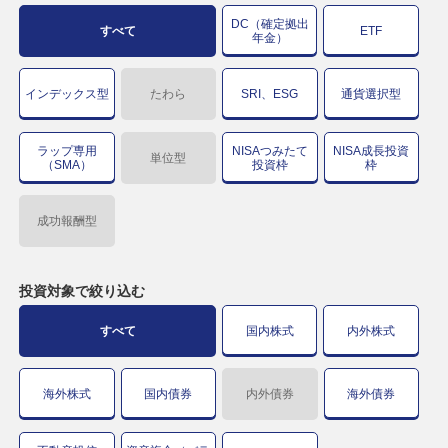
DC（確定拠出
すべて
ETF
年金）
インデックス型
たわら
SRI、ESG
通貨選択型
ラップ専用
NISAつみたて
NISA成長投資
単位型
（SMA）
投資枠
枠
成功報酬型
投資対象で
絞り込む
すべて
国内株式
内外株式
海外株式
国内債券
内外債券
海外債券