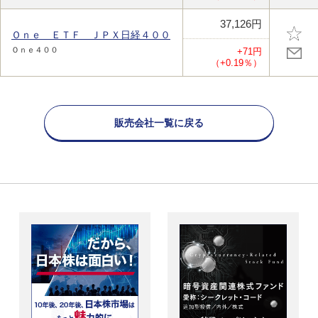
37,126円
Ｏｎｅ ＥＴＦ ＪＰＸ日経４００
Ｏｎｅ４００
+71円
（+0.19％）
販売会社一覧に戻る