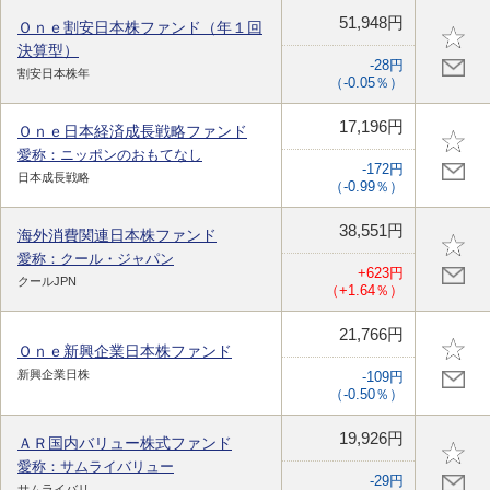
51,948円
Ｏｎｅ割安日本株ファンド（年１回
決算型）
-28円
割安日本株年
（-0.05％）
17,196円
Ｏｎｅ日本経済成長戦略ファンド
愛称：ニッポンのおもてなし
-172円
日本成長戦略
（-0.99％）
38,551円
海外消費関連日本株ファンド
愛称：クール・ジャパン
+623円
クールJPN
（+1.64％）
21,766円
Ｏｎｅ新興企業日本株ファンド
新興企業日株
-109円
（-0.50％）
19,926円
ＡＲ国内バリュー株式ファンド
愛称：サムライバリュー
-29円
サムライバリ