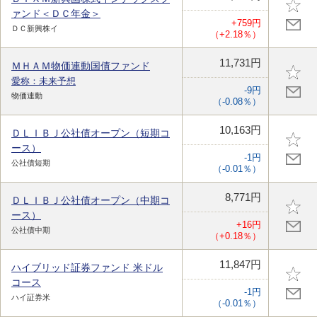
ァンド＜ＤＣ年金＞
+759円
ＤＣ新興株イ
（+2.18％）
11,731円
ＭＨＡＭ物価連動国債ファンド
愛称：未来予想
-9円
物価連動
（-0.08％）
10,163円
ＤＬＩＢＪ公社債オープン（短期コ
ース）
-1円
公社債短期
（-0.01％）
8,771円
ＤＬＩＢＪ公社債オープン（中期コ
ース）
+16円
公社債中期
（+0.18％）
11,847円
ハイブリッド証券ファンド 米ドル
コース
-1円
ハイ証券米
（-0.01％）