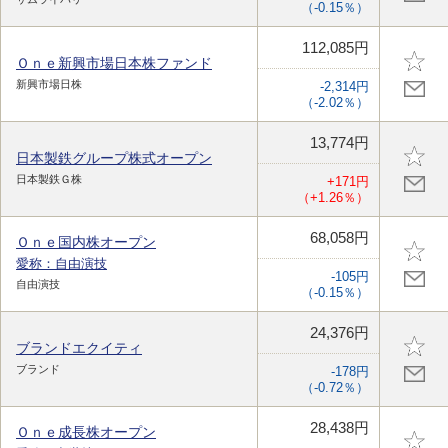
（-0.15％）
112,085円
Ｏｎｅ新興市場日本株ファンド
新興市場日株
-2,314円
（-2.02％）
13,774円
日本製鉄グループ株式オープン
日本製鉄Ｇ株
+171円
（+1.26％）
68,058円
Ｏｎｅ国内株オープン
愛称：自由演技
-105円
自由演技
（-0.15％）
24,376円
ブランドエクイティ
ブランド
-178円
（-0.72％）
28,438円
Ｏｎｅ成長株オープン