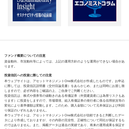
ファンド概要についての注意
資金動向、市況動向等によっては、上記の運用方針のような運用ができない場合があ
ります。
投資信託への投資に際しての注意
本ウェブサイトは、アセットマネジメントOne株式会社が作成したものです。お申込
に際しては、投資信託説明書（交付目論見書）をあらかじめ、または同時にお渡し致
しますので、必ず内容をご確認の上、ご自身でご判断ください。
投資信託は、株式や債券等の値動きのある有価証券（外貨建資産には為替リスクもあ
ります）に投資をしますので、市場環境、組入有価証券の発行者に係る信用状況等の
変化により基準価額は変動します。このため、購入金額について元本保証および利回
り保証のいずれもありません。
本ウェブサイトは、アセットマネジメントOne株式会社が信頼できると判断したデー
タにより作成しておりますが、その内容の完全性、正確性について同社が保証するも
のではありません。また、掲載データは過去の実績であり、将来の運用成果を保証す