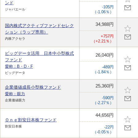
ンド
-105円
ジャパエール
（-1.06％）
34,988円
国内株式アクティブファンドセレク
ション（ラップ専用）
+757円
内株アクセラ
（+2.21％）
ビッグデータ活用 日本中小型株式
26,040円
ファンド
愛称：B・D・F
-489円
（-1.84％）
ビッグデータ
25,360円
企業価値成長小型株ファンド
愛称：眼力
-590円
企業価値眼力
（-2.27％）
44,656円
Ｏｎｅ割安日本株ファンド
割安日本株
-22円
（-0.05％）