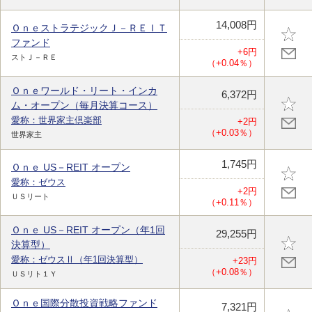
14,008円
ＯｎｅストラテジックＪ－ＲＥＩＴ
ファンド
+6円
ストＪ－ＲＥ
（+0.04％）
Ｏｎｅワールド・リート・インカ
6,372円
ム・オープン（毎月決算コース）
愛称：世界家主倶楽部
+2円
（+0.03％）
世界家主
1,745円
Ｏｎｅ US－REIT オープン
愛称：ゼウス
+2円
ＵＳリート
（+0.11％）
Ｏｎｅ US－REIT オープン（年1回
29,255円
決算型）
愛称：ゼウスⅡ（年1回決算型）
+23円
（+0.08％）
ＵＳリト１Ｙ
Ｏｎｅ国際分散投資戦略ファンド
7,321円