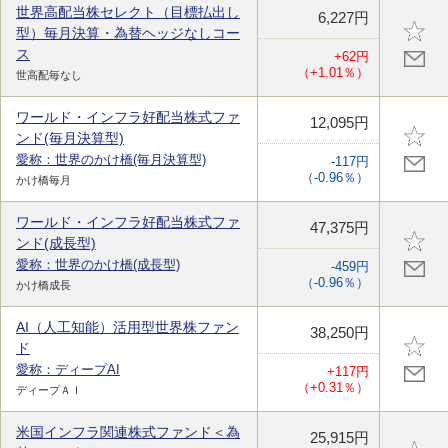
世界高配当株セレクト（目標払出し
6,227円
型）毎月決算・為替ヘッジなしコー
ス
+62円
（+1.01％）
世高配毎なし
ワールド・インフラ好配当株式ファ
12,095円
ンド(毎月決算型)
愛称：世界のかけ橋(毎月決算型)
-117円
（-0.96％）
かけ橋毎月
ワールド・インフラ好配当株式ファ
47,375円
ンド(成長型)
愛称：世界のかけ橋(成長型)
-459円
（-0.96％）
かけ橋成長
AI（人工知能）活用型世界株ファン
38,250円
ド
愛称：ディープAI
+117円
（+0.31％）
ディープＡＩ
米国インフラ関連株式ファンド＜為
25,915円