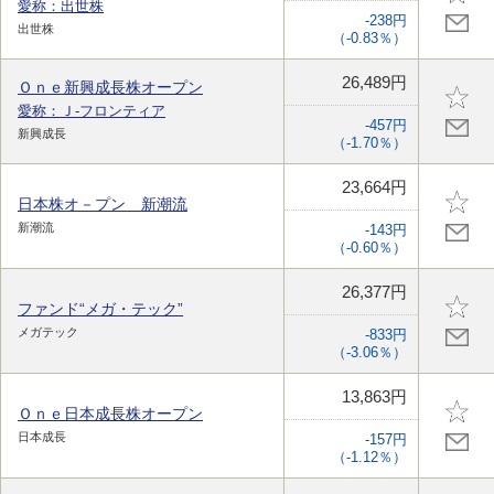
愛称：出世株
-238円
出世株
（-0.83％）
26,489円
Ｏｎｅ新興成長株オープン
愛称：Ｊ-フロンティア
-457円
新興成長
（-1.70％）
23,664円
日本株オ－プン 新潮流
新潮流
-143円
（-0.60％）
26,377円
ファンド“メガ・テック”
メガテック
-833円
（-3.06％）
13,863円
Ｏｎｅ日本成長株オープン
日本成長
-157円
（-1.12％）