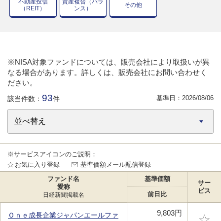
不動産投信
資産複合（バラ
その他
（REIT）
ンス）
※NISA対象ファンドについては、販売会社により取扱いが異
なる場合があります。詳しくは、販売会社にお問い合わせく
ださい。
93
基準日：
2026/08/06
該当件数：
件
※サービスアイコンのご説明：
お気に入り登録
基準価額メール配信登録
ファンド名
基準価額
サー
愛称
ビス
前日比
日経新聞掲載名
9,803円
Ｏｎｅ成長企業ジャパンエールファ