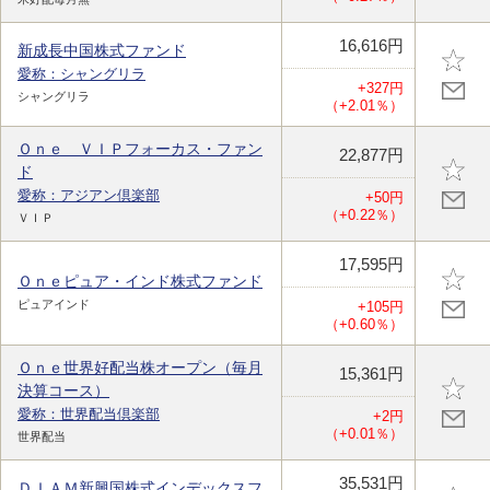
16,616円
新成長中国株式ファンド
愛称：シャングリラ
+327円
シャングリラ
（+2.01％）
Ｏｎｅ ＶＩＰフォーカス・ファン
22,877円
ド
愛称：アジアン倶楽部
+50円
（+0.22％）
ＶＩＰ
17,595円
Ｏｎｅピュア・インド株式ファンド
ピュアインド
+105円
（+0.60％）
Ｏｎｅ世界好配当株オープン（毎月
15,361円
決算コース）
愛称：世界配当倶楽部
+2円
（+0.01％）
世界配当
35,531円
ＤＩＡＭ新興国株式インデックスフ