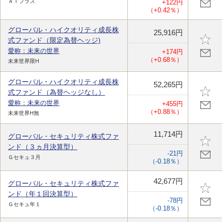
ＡＩプラス
+122円
（+0.42％）
グローバル・ハイクオリティ成長株
25,916円
式ファンド（限定為替ヘッジ)
愛称：未来の世界
+174円
（+0.68％）
未来世界限H
グローバル・ハイクオリティ成長株
52,265円
式ファンド（為替ヘッジなし）
愛称：未来の世界
+455円
（+0.88％）
未来世界H無
11,714円
グローバル・セキュリティ株式ファ
ンド（３ヵ月決算型）
-21円
Ｇセキュ３月
（-0.18％）
42,677円
グローバル・セキュリティ株式ファ
ンド（年１回決算型）
-78円
Ｇセキュ年１
（-0.18％）