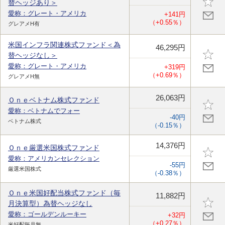
替ヘッジあり＞
愛称：グレート・アメリカ
+141円
（+0.55％）
グレアメH有
米国インフラ関連株式ファンド＜為
46,295円
替ヘッジなし＞
愛称：グレート・アメリカ
+319円
（+0.69％）
グレアメH無
26,063円
Ｏｎｅベトナム株式ファンド
愛称：ベトナムでフォー
-40円
ベトナム株式
（-0.15％）
14,376円
Ｏｎｅ厳選米国株式ファンド
愛称：アメリカンセレクション
-55円
厳選米国株式
（-0.38％）
Ｏｎｅ米国好配当株式ファンド（毎
11,882円
月決算型）為替ヘッジなし
愛称：ゴールデンルーキー
+32円
（+0.27％）
米好配毎月無