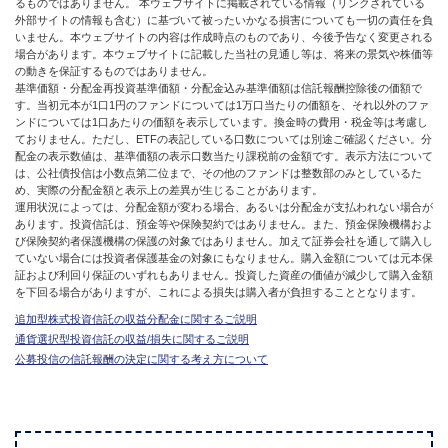
るものではありません。 本ウェブサイトに掲載されている情報（リンクされている
外部サイトの情報も含む）に基づいて被ったいかなる損害についても一切の責任を負
いません。本ウェブサイトの内容は作成時点のものであり、今後予告なく変更される
場合があります。本ウェブサイトに記載した当社の見通し等は、将来の景気や株価等
の動きを保証するものではありません。
基準価額・分配金再投資基準価額・分配金込み基準価額は信託報酬控除後の価額で
す。当初元本が1口1円のファンドについては1万口当たりの価額を、それ以外のファ
ンドについては1口あたりの価額を表示しています。換金時の費用・税金等は考慮し
ておりません。ただし、ETFの表記している口数については別途ご確認ください。分
配金の表示数値は、基準価額の表示口数当たり課税前の金額です。表示方法について
は、公社債投信は小数点第二位まで、その他のファンドは整数部のみとしているた
め、実際の分配金額と表示上の差異が生じることがあります。
運用状況によっては、分配金額が変わる場合、あるいは分配金が支払われない場合が
あります。投資信託は、預金等や保険契約ではありません。また、預金保険機構およ
び保険契約者保護機構の保護の対象ではありません。加えて証券会社を通して購入し
ていない場合には投資者保護基金の対象にもなりません。購入金額については元本保
証および利回り保証のいずれもありません。投資した資産の価値が減少して購入金額
を下回る場合がありますが、これによる損失は購入者が負担することとなります。
追加型株式投資信託の収益分配金に関するご説明
通貨選択型投資信託の収益/損失に関するご説明
公募投信の信託報酬の決定に関する考え方について