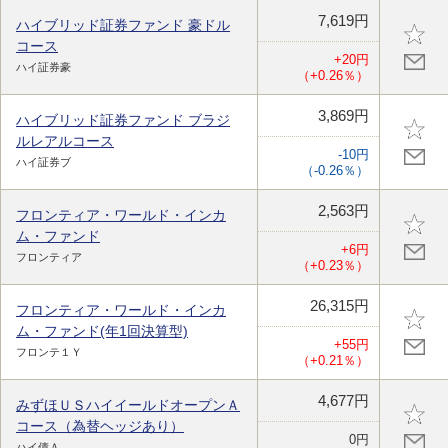
7,619円
ハイブリッド証券ファンド 豪ドル
コース
+20円
ハイ証券豪
（+0.26％）
3,869円
ハイブリッド証券ファンド ブラジ
ルレアルコース
-10円
ハイ証券ブ
（-0.26％）
2,563円
フロンティア・ワールド・インカ
ム・ファンド
+6円
フロンティア
（+0.23％）
26,315円
フロンティア・ワールド・インカ
ム・ファンド(年1回決算型)
+55円
フロンテ１Ｙ
（+0.21％）
4,677円
みずほＵＳハイイールドオープンＡ
コース（為替ヘッジあり）
0円
ハイ債Ａ