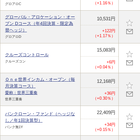
（+1.16％）
グロアロC
グローバル・アロケーション・オー
10,531円
プン Dコース（年4回決算・限定為
替ヘッジ）
+122円
（+1.17％）
グロアロD
15,083円
クルーズコントロール
クルーズコン
+6円
（+0.04％）
Ｏｎｅ世界インカム・オープン（毎
12,168円
月決算コース）
愛称：世界三重奏
+36円
（+0.30％）
世界三重奏
22,409円
バンクローン・ファンド（ヘッジな
し／年1回決算型）
+34円
バンク無1Y
（+0.15％）