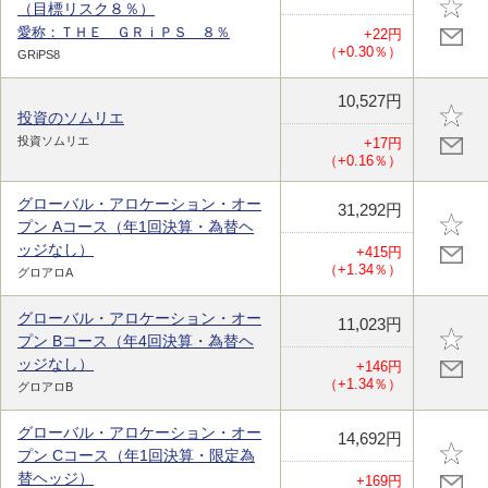
（目標リスク８％）
愛称：ＴＨＥ ＧＲｉＰＳ ８％
+22円
（+0.30％）
GRiPS8
10,527円
投資のソムリエ
投資ソムリエ
+17円
（+0.16％）
グローバル・アロケーション・オー
31,292円
プン Aコース（年1回決算・為替ヘ
ッジなし）
+415円
（+1.34％）
グロアロA
グローバル・アロケーション・オー
11,023円
プン Bコース（年4回決算・為替ヘ
ッジなし）
+146円
（+1.34％）
グロアロB
グローバル・アロケーション・オー
14,692円
プン Cコース（年1回決算・限定為
替ヘッジ）
+169円