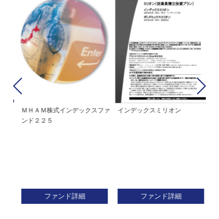
経２
ＭＨＡＭ株式インデックスファ
インデックスミリオン
イ
ンド２２５
ァ
ファンド詳細
ファンド詳細