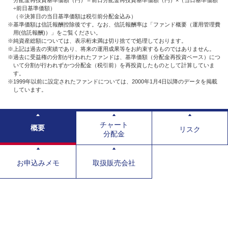
÷前日基準価額）
（※決算日の当日基準価額は税引前分配金込み）
※基準価額は信託報酬控除後です。なお、信託報酬率は「ファンド概要（運用管理費
用(信託報酬)）」をご覧ください。
※純資産総額については、表示桁未満は切り捨てで処理しております。
※上記は過去の実績であり、将来の運用成果等をお約束するものではありません。
※過去に受益権の分割が行われたファンドは、基準価額（分配金再投資ベース）につ
いて分割が行われずかつ分配金（税引前）を再投資したものとして計算していま
す。
※1999年以前に設定されたファンドについては、2000年1月4日以降のデータを掲載
しています。
チャート
概要
リスク
分配金
お申込みメモ
取扱販売会社