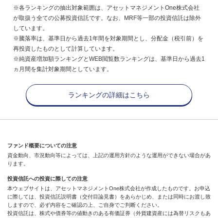
※各ランキングの抽出対象範囲は、アセットマネジメントOne株式会社
が取扱う全ての公募投資信託です。なお、MRF等一部の投資信託は除外
しています。
※騰落率は、基準日から過去1年間を対象期間とし、分配金（税引前）を
再投資したものとして計算しています。
※純資産増加額ランキングとWEB閲覧数ランキングは、基準日から過去1
ヵ月間を集計対象期間としています。
ランキングの詳細はこちら
ファンド概要についての注意
資金動向、市況動向等によっては、上記の運用方針のような運用ができない場合があ
ります。
投資信託への投資に際しての注意
本ウェブサイトは、アセットマネジメントOne株式会社が作成したものです。お申込
に際しては、投資信託説明書（交付目論見書）をあらかじめ、または同時にお渡し致
しますので、必ず内容をご確認の上、ご自身でご判断ください。
投資信託は、株式や債券等の値動きのある有価証券（外貨建資産には為替リスクもあ