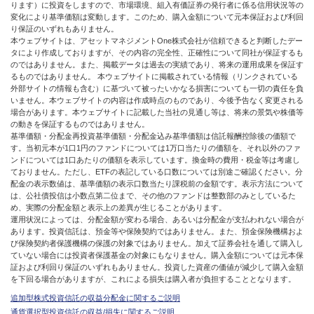
ります）に投資をしますので、市場環境、組入有価証券の発行者に係る信用状況等の
変化により基準価額は変動します。このため、購入金額について元本保証および利回
り保証のいずれもありません。
本ウェブサイトは、アセットマネジメントOne株式会社が信頼できると判断したデー
タにより作成しておりますが、その内容の完全性、正確性について同社が保証するも
のではありません。また、掲載データは過去の実績であり、将来の運用成果を保証す
るものではありません。 本ウェブサイトに掲載されている情報（リンクされている
外部サイトの情報も含む）に基づいて被ったいかなる損害についても一切の責任を負
いません。本ウェブサイトの内容は作成時点のものであり、今後予告なく変更される
場合があります。本ウェブサイトに記載した当社の見通し等は、将来の景気や株価等
の動きを保証するものではありません。
基準価額・分配金再投資基準価額・分配金込み基準価額は信託報酬控除後の価額で
す。当初元本が1口1円のファンドについては1万口当たりの価額を、それ以外のファ
ンドについては1口あたりの価額を表示しています。換金時の費用・税金等は考慮し
ておりません。ただし、ETFの表記している口数については別途ご確認ください。分
配金の表示数値は、基準価額の表示口数当たり課税前の金額です。表示方法について
は、公社債投信は小数点第二位まで、その他のファンドは整数部のみとしているた
め、実際の分配金額と表示上の差異が生じることがあります。
運用状況によっては、分配金額が変わる場合、あるいは分配金が支払われない場合が
あります。投資信託は、預金等や保険契約ではありません。また、預金保険機構およ
び保険契約者保護機構の保護の対象ではありません。加えて証券会社を通して購入し
ていない場合には投資者保護基金の対象にもなりません。購入金額については元本保
証および利回り保証のいずれもありません。投資した資産の価値が減少して購入金額
を下回る場合がありますが、これによる損失は購入者が負担することとなります。
追加型株式投資信託の収益分配金に関するご説明
通貨選択型投資信託の収益/損失に関するご説明