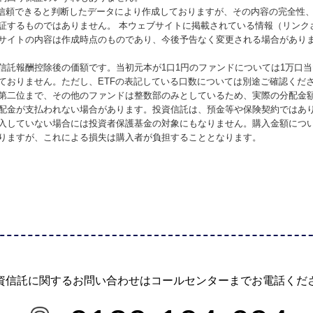
が信頼できると判断したデータにより作成しておりますが、その内容の完全性
証するものではありません。 本ウェブサイトに掲載されている情報（リンク
サイトの内容は作成時点のものであり、今後予告なく変更される場合があり
信託報酬控除後の価額です。当初元本が1口1円のファンドについては1万口
ておりません。ただし、ETFの表記している口数については別途ご確認くだ
第二位まで、その他のファンドは整数部のみとしているため、実際の分配金
配金が支払われない場合があります。投資信託は、預金等や保険契約ではあ
入していない場合には投資者保護基金の対象にもなりません。購入金額につ
りますが、これによる損失は購入者が負担することとなります。
資信託に関するお問い合わせは
コールセンターまでお電話くだ