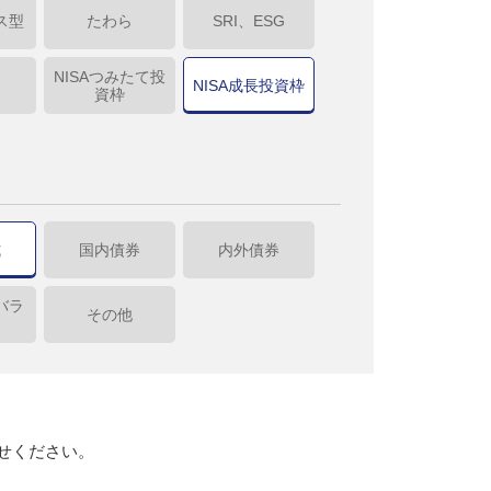
ス型
たわら
SRI、ESG
NISAつみたて投
NISA成長投資枠
資枠
式
国内債券
内外債券
バラ
その他
せください。