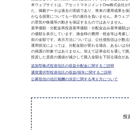
本ウェブサイトは、アセットマネジメントOne株式会社
た、掲載データは過去の実績であり、将来の運用成果を保
かなる損害についても一切の責任を負いません。本ウェブ
の景気や株価等の動きを保証するものではありません。
基準価額・分配金再投資基準価額・分配金込み基準価額は
の価額を表示しています。換金時の費用・税金等は考慮し
前の金額です。表示方法については、公社債投信は小数点
運用状況によっては、分配金額が変わる場合、あるいは分
の保護の対象ではありません。加えて証券会社を通して購
投資した資産の価値が減少して購入金額を下回る場合があ
追加型株式投資信託の収益分配金に関するご説明
通貨選択型投資信託の収益/損失に関するご説明
公募投信の信託報酬の決定に関する考え方について
投