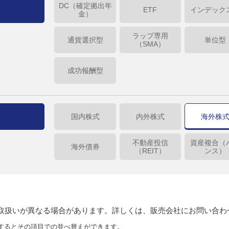
DC（確定拠出年
ETF
インデック
金）
ラップ専用
通貨選択型
単位型
（SMA）
成功報酬型
国内株式
内外株式
海外株
不動産投信
資産複合（
海外債券
（REIT）
ンス）
り取扱いが異なる場合があります。詳しくは、販売会社にお問い合わ
するとその項目での並べ替えができます。