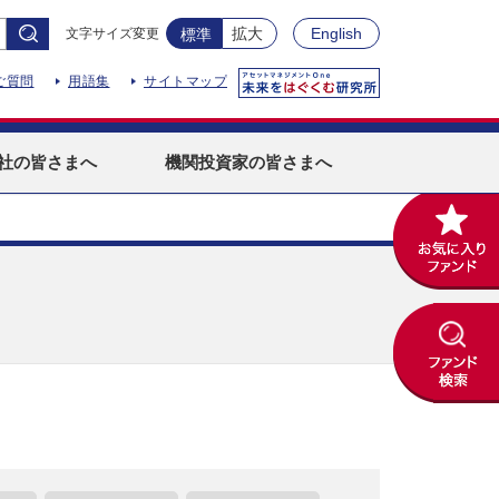
拡大
English
文字サイズ変更
標準
ご質問
用語集
サイトマップ
社
の皆さまへ
機関投資家
の皆さまへ