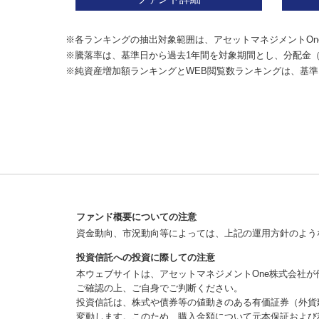
※各ランキングの抽出対象範囲は、アセットマネジメントOn
※騰落率は、基準日から過去1年間を対象期間とし、分配金
※純資産増加額ランキングとWEB閲覧数ランキングは、基準
ファンド概要についての注意
資金動向、市況動向等によっては、上記の運用方針のよう
投資信託への投資に際しての注意
本ウェブサイトは、アセットマネジメントOne株式会社
ご確認の上、ご自身でご判断ください。
投資信託は、株式や債券等の値動きのある有価証券（外貨
変動します。このため、購入金額について元本保証および