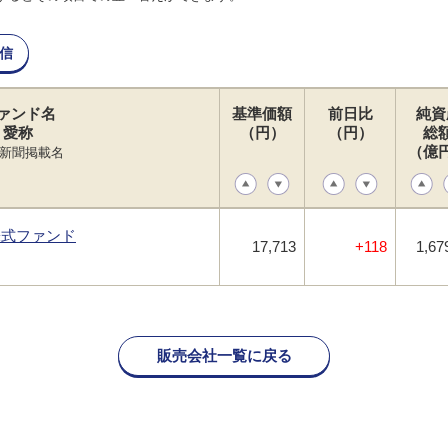
信
ァンド名
基準価額
前日比
純資
愛称
（円）
（円）
総
（億
新聞掲載名
株式ファンド
17,713
+118
1,67
販売会社一覧に戻る