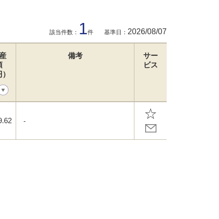
1
2026/08/07
該当件数：
件
基準日：
産
備考
サー
額
ビス
円）
9.62
-