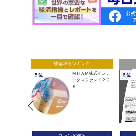
グ
騰落率ランキング
ックスオープ
ＭＨＡＭ株式インデ
５位
６位
経２２５
ックスファンド２２
５
ファンド詳細