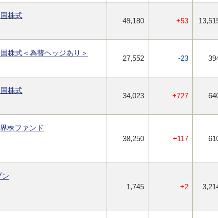
進国株式
49,180
+53
13,51
進国株式＜為替ヘッジあり＞
27,552
-23
39
興国株式
34,023
+727
64
世界株ファンド
38,250
+117
61
プン
1,745
+2
3,21