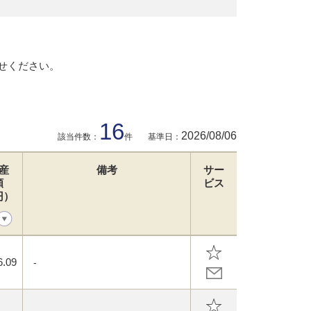
せください。
16
2026/08/06
該当件数：
件
基準日：
産
備考
サー
額
ビス
円）
6.09
-