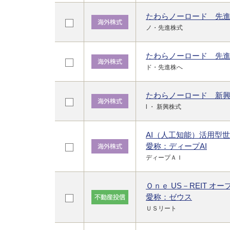
たわらノーロード 先
ノ・先進株式
たわらノーロード 先
ド・先進株へ
たわらノーロード 新
l ・ 新興株式
AI（人工知能）活用型
愛称：ディープAI
ディープＡＩ
Ｏｎｅ US－REIT オー
愛称：ゼウス
ＵＳリート