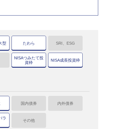
ス型
たわら
SRI、ESG
NISAつみたて投
NISA成長投資枠
資枠
式
国内債券
内外債券
バラ
その他