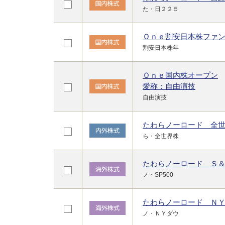
た・日２２５
Ｏｎｅ割安日本株ファ
割安日本株年
Ｏｎｅ国内株オープン
愛称：自由演技
自由演技
たわらノーロード 全
ら・全世界株
たわらノーロード Ｓ
ノ・SP500
たわらノーロード Ｎ
ノ・ＮＹダウ