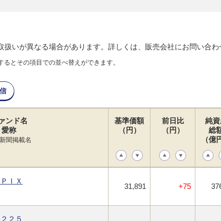
り取扱いが異なる場合があります。詳しくは、販売会社にお問い合わ
するとその項目での並べ替えができます。
信
ァンド名
基準価額
前日比
純資
愛称
（円）
（円）
総
（億
新聞掲載名
ＯＰＩＸ
31,891
+75
37
経２２５