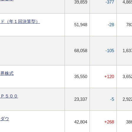
39,859
-377
4,86
ンド（年１回決算型）
51,948
-28
78
68,058
-105
1,63
世界株式
35,550
+120
3,65
＆Ｐ５００
23,337
-5
2,92
Ｙダウ
42,804
+268
38