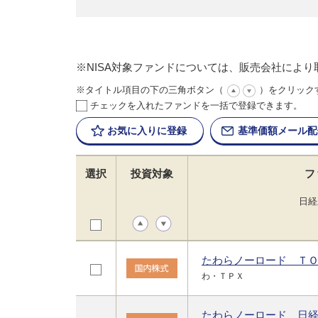
※NISA対象ファンドについては、販売会社によ
※タイトル項目の下の三角ボタン（
）をクリック
チェックを入れたファンドを一括で登録できます。
お気に入りに
登録
基準価額
メール配
選択
投資対象
フ
日経
たわらノーロード Ｔ
わ・ＴＰＸ
たわらノーロード 日