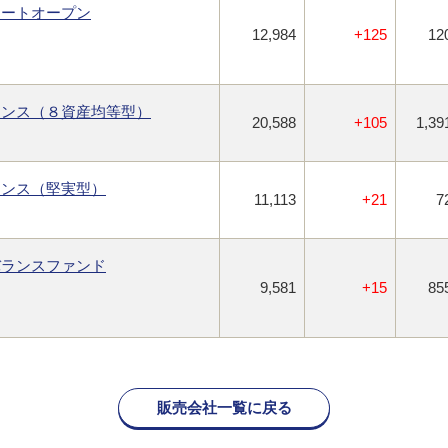
リートオープン
12,984
+125
12
ランス（８資産均等型）
20,588
+105
1,39
ランス（堅実型）
11,113
+21
7
バランスファンド
9,581
+15
85
販売会社一覧に戻る