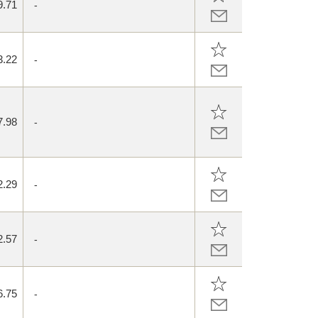
9.71
-
3.22
-
7.98
-
2.29
-
2.57
-
6.75
-