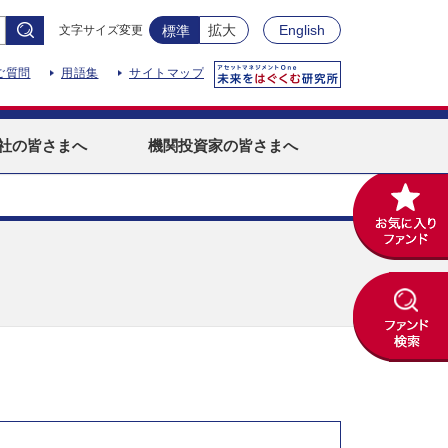
拡大
English
文字サイズ変更
標準
ご質問
用語集
サイトマップ
社
の皆さまへ
機関投資家
の皆さまへ