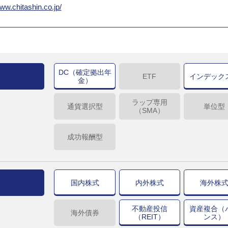
www.chitashin.co.jp/
DC（確定拠出年
ETF
インデック
金）
ラップ専用
通貨選択型
単位型
（SMA）
成功報酬型
国内株式
内外株式
海外株
不動産投信
資産複合（
海外債券
（REIT）
ンス）