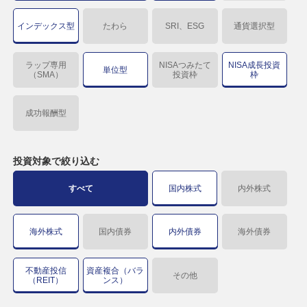
インデックス型
たわら
SRI、ESG
通貨選択型
ラップ専用
NISAつみたて
NISA成長投資
単位型
（SMA）
投資枠
枠
成功報酬型
投資対象で
絞り込む
すべて
国内株式
内外株式
海外株式
国内債券
内外債券
海外債券
不動産投信
資産複合（バラ
その他
（REIT）
ンス）