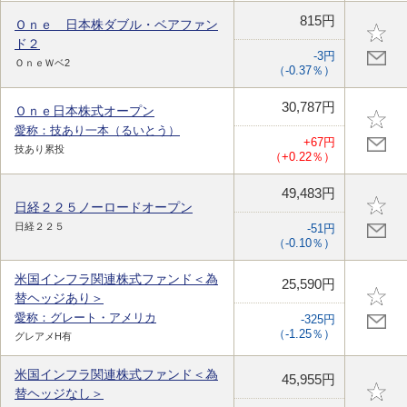
815円
Ｏｎｅ 日本株ダブル・ベアファン
ド２
-3円
ＯｎｅＷベ2
（-0.37％）
30,787円
Ｏｎｅ日本株式オープン
愛称：技あり一本（るいとう）
+67円
技あり累投
（+0.22％）
49,483円
日経２２５ノーロードオープン
日経２２５
-51円
（-0.10％）
米国インフラ関連株式ファンド＜為
25,590円
替ヘッジあり＞
愛称：グレート・アメリカ
-325円
（-1.25％）
グレアメH有
米国インフラ関連株式ファンド＜為
45,955円
替ヘッジなし＞