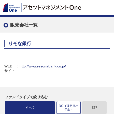
販売会社一覧
りそな銀行
WEB
：
http://www.resonabank.co.jp/
サイト
ファンドタイプで絞り込む
DC（確定拠出
すべて
ETF
年金）