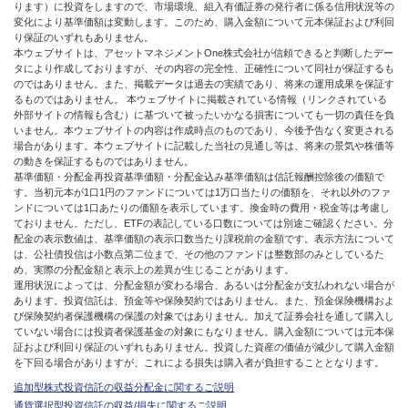
ります）に投資をしますので、市場環境、組入有価証券の発行者に係る信用状況等の
変化により基準価額は変動します。このため、購入金額について元本保証および利回
り保証のいずれもありません。
本ウェブサイトは、アセットマネジメントOne株式会社が信頼できると判断したデー
タにより作成しておりますが、その内容の完全性、正確性について同社が保証するも
のではありません。また、掲載データは過去の実績であり、将来の運用成果を保証す
るものではありません。 本ウェブサイトに掲載されている情報（リンクされている
外部サイトの情報も含む）に基づいて被ったいかなる損害についても一切の責任を負
いません。本ウェブサイトの内容は作成時点のものであり、今後予告なく変更される
場合があります。本ウェブサイトに記載した当社の見通し等は、将来の景気や株価等
の動きを保証するものではありません。
基準価額・分配金再投資基準価額・分配金込み基準価額は信託報酬控除後の価額で
す。当初元本が1口1円のファンドについては1万口当たりの価額を、それ以外のファ
ンドについては1口あたりの価額を表示しています。換金時の費用・税金等は考慮し
ておりません。ただし、ETFの表記している口数については別途ご確認ください。分
配金の表示数値は、基準価額の表示口数当たり課税前の金額です。表示方法について
は、公社債投信は小数点第二位まで、その他のファンドは整数部のみとしているた
め、実際の分配金額と表示上の差異が生じることがあります。
運用状況によっては、分配金額が変わる場合、あるいは分配金が支払われない場合が
あります。投資信託は、預金等や保険契約ではありません。また、預金保険機構およ
び保険契約者保護機構の保護の対象ではありません。加えて証券会社を通して購入し
ていない場合には投資者保護基金の対象にもなりません。購入金額については元本保
証および利回り保証のいずれもありません。投資した資産の価値が減少して購入金額
を下回る場合がありますが、これによる損失は購入者が負担することとなります。
追加型株式投資信託の収益分配金に関するご説明
通貨選択型投資信託の収益/損失に関するご説明