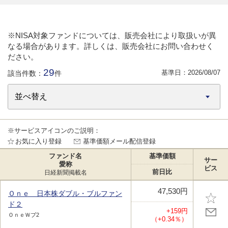
※NISA対象ファンドについては、販売会社により取扱いが異
なる場合があります。詳しくは、販売会社にお問い合わせく
ださい。
29
基準日：
2026/08/07
該当件数：
件
※サービスアイコンのご説明：
お気に入り登録
基準価額メール配信登録
ファンド名
基準価額
サー
愛称
ビス
前日比
日経新聞掲載名
47,530円
Ｏｎｅ 日本株ダブル・ブルファン
ド２
+159円
ＯｎｅＷブ2
（+0.34％）