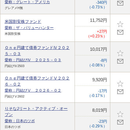
愛称：グレート・アメリカ
-340円
（-0.73％）
グレアメH無
11,752円
米国割安株ファンド
愛称：ザ・バリューハンター
+27円
米国割安株
（+0.23％）
Ｏｎｅ円建て債券ファンドⅣ２０２
10,017円
５－０３
愛称：円結びⅣ ２０２５－０３
-8円
（-0.08％）
円結びⅣ2503
Ｏｎｅ円建て債券ファンドⅤ２０２
9,920円
６－０２
愛称：円結びⅤ ２０２６－０２
-17円
（-0.17％）
円結びⅤ2602
りそなJリート・アクティブ・オー
8,019円
プン
愛称：日本のツボ
-23円
（-0.29％）
日本のツボ