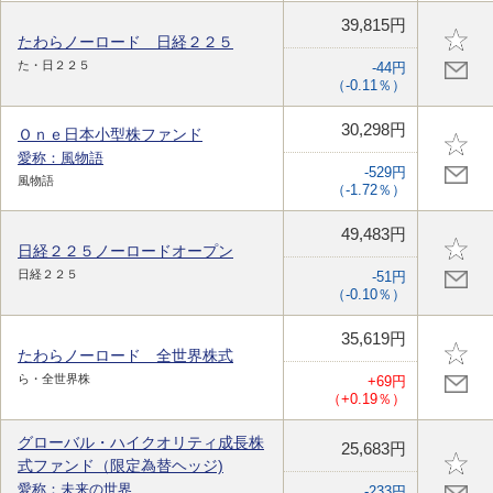
39,815円
たわらノーロード 日経２２５
た・日２２５
-44円
（-0.11％）
30,298円
Ｏｎｅ日本小型株ファンド
愛称：風物語
-529円
風物語
（-1.72％）
49,483円
日経２２５ノーロードオープン
日経２２５
-51円
（-0.10％）
35,619円
たわらノーロード 全世界株式
ら・全世界株
+69円
（+0.19％）
グローバル・ハイクオリティ成長株
25,683円
式ファンド（限定為替ヘッジ)
愛称：未来の世界
-233円