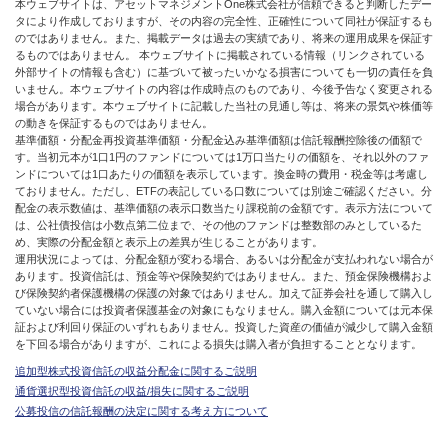
本ウェブサイトは、アセットマネジメントOne株式会社が信頼できると判断したデー
タにより作成しておりますが、その内容の完全性、正確性について同社が保証するも
のではありません。また、掲載データは過去の実績であり、将来の運用成果を保証す
るものではありません。 本ウェブサイトに掲載されている情報（リンクされている
外部サイトの情報も含む）に基づいて被ったいかなる損害についても一切の責任を負
いません。本ウェブサイトの内容は作成時点のものであり、今後予告なく変更される
場合があります。本ウェブサイトに記載した当社の見通し等は、将来の景気や株価等
の動きを保証するものではありません。
基準価額・分配金再投資基準価額・分配金込み基準価額は信託報酬控除後の価額で
す。当初元本が1口1円のファンドについては1万口当たりの価額を、それ以外のファ
ンドについては1口あたりの価額を表示しています。換金時の費用・税金等は考慮し
ておりません。ただし、ETFの表記している口数については別途ご確認ください。分
配金の表示数値は、基準価額の表示口数当たり課税前の金額です。表示方法について
は、公社債投信は小数点第二位まで、その他のファンドは整数部のみとしているた
め、実際の分配金額と表示上の差異が生じることがあります。
運用状況によっては、分配金額が変わる場合、あるいは分配金が支払われない場合が
あります。投資信託は、預金等や保険契約ではありません。また、預金保険機構およ
び保険契約者保護機構の保護の対象ではありません。加えて証券会社を通して購入し
ていない場合には投資者保護基金の対象にもなりません。購入金額については元本保
証および利回り保証のいずれもありません。投資した資産の価値が減少して購入金額
を下回る場合がありますが、これによる損失は購入者が負担することとなります。
追加型株式投資信託の収益分配金に関するご説明
通貨選択型投資信託の収益/損失に関するご説明
公募投信の信託報酬の決定に関する考え方について