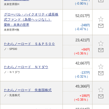
（-0.90％）
未来世界限H
グローバル・ハイクオリティ成長株
52,017円
式ファンド（為替ヘッジなし）
愛称：未来の世界
-248円
（-0.47％）
未来世界H無
23,421円
たわらノーロード Ｓ＆Ｐ５００
ノ・SP500
+84円
（+0.36％）
42,667円
たわらノーロード ＮＹダウ
ノ・ＮＹダウ
-137円
（-0.32％）
49,366円
たわらノーロード 先進国株式
ノ・先進株式
+186円
（+0.38％）