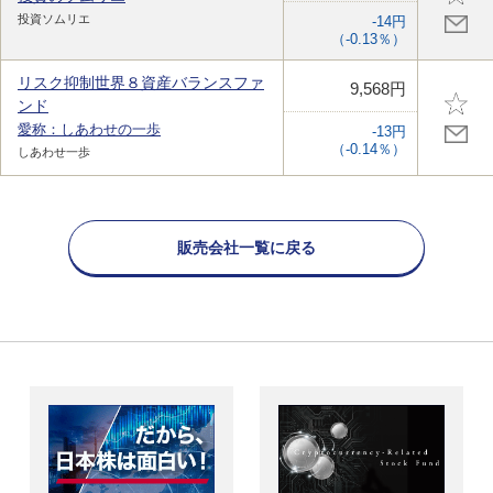
投資ソムリエ
-14円
（-0.13％）
リスク抑制世界８資産バランスファ
9,568円
ンド
愛称：しあわせの一歩
-13円
（-0.14％）
しあわせ一歩
販売会社一覧に戻る