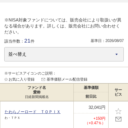
※NISA対象ファンドについては、販売会社により取扱いが異
なる場合があります。詳しくは、販売会社にお問い合わせく
ださい。
21
基準日：
2026/08/07
該当件数：
件
※サービスアイコンのご説明：
お気に入り登録
基準価額メール配信登録
ファンド名
基準価額
サー
愛称
ビス
前日比
日経新聞掲載名
32,041円
たわらノーロード ＴＯＰＩＸ
わ・ＴＰＸ
+150円
（+0.47％）