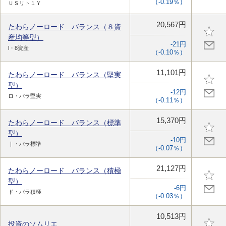
（-0.19％）
ＵＳリト１Ｙ
20,567円
たわらノーロード バランス（８資
産均等型）
-21円
l・8資産
（-0.10％）
11,101円
たわらノーロード バランス（堅実
型）
-12円
ロ・バラ堅実
（-0.11％）
15,370円
たわらノーロード バランス（標準
型）
-10円
｜・バラ標準
（-0.07％）
21,127円
たわらノーロード バランス（積極
型）
-6円
ド・バラ積極
（-0.03％）
10,513円
投資のソムリエ