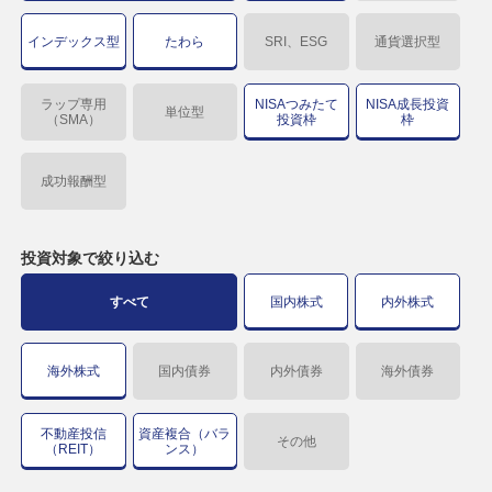
インデックス型
たわら
SRI、ESG
通貨選択型
ラップ専用
NISAつみたて
NISA成長投資
単位型
（SMA）
投資枠
枠
成功報酬型
投資対象で
絞り込む
すべて
国内株式
内外株式
海外株式
国内債券
内外債券
海外債券
不動産投信
資産複合（バラ
その他
（REIT）
ンス）