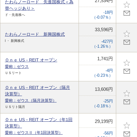
27,534円
たわらノーロード 先進国株式＜為
替ヘッジあり＞
-18円
ド・先進株へ
（-0.07％）
33,596円
たわらノーロード 新興国株式
l ・ 新興株式
-427円
（-1.26％）
1,741円
Ｏｎｅ US－REIT オープン
愛称：ゼウス
-4円
ＵＳリート
（-0.23％）
Ｏｎｅ US－REIT オープン（隔月
13,606円
決算型）
愛称：ゼウス（隔月決算型）
-25円
（-0.18％）
ＵＳリト隔月
Ｏｎｅ US－REIT オープン（年1回
29,199円
決算型）
愛称：ゼウスⅡ（年1回決算型）
-56円