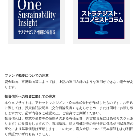
ファンド概要についての注意
資金動向、市況動向等によっては、上記の運用方針のような運用ができない場合があ
ります。
投資信託への投資に際しての注意
本ウェブサイトは、アセットマネジメントOne株式会社が作成したものです。お申込
に際しては、投資信託説明書（交付目論見書）をあらかじめ、または同時にお渡し致
しますので、必ず内容をご確認の上、ご自身でご判断ください。
投資信託は、株式や債券等の値動きのある有価証券（外貨建資産には為替リスクもあ
ります）に投資をしますので、市場環境、組入有価証券の発行者に係る信用状況等の
変化により基準価額は変動します。このため、購入金額について元本保証および利回
り保証のいずれもありません。