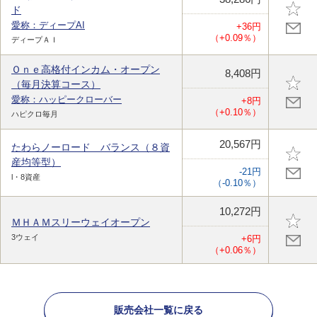
ド
愛称：ディープAI
+36円
（+0.09％）
ディープＡＩ
Ｏｎｅ高格付インカム・オープン
8,408円
（毎月決算コース）
愛称：ハッピークローバー
+8円
（+0.10％）
ハピクロ毎月
20,567円
たわらノーロード バランス（８資
産均等型）
-21円
l・8資産
（-0.10％）
10,272円
ＭＨＡＭスリーウェイオープン
3ウェイ
+6円
（+0.06％）
販売会社一覧に戻る