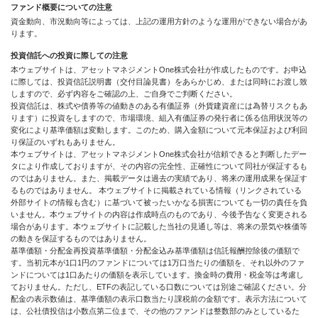
ファンド概要についての注意
資金動向、市況動向等によっては、上記の運用方針のような運用ができない場合があ
ります。
投資信託への投資に際しての注意
本ウェブサイトは、アセットマネジメントOne株式会社が作成したものです。お申込
に際しては、投資信託説明書（交付目論見書）をあらかじめ、または同時にお渡し致
しますので、必ず内容をご確認の上、ご自身でご判断ください。
投資信託は、株式や債券等の値動きのある有価証券（外貨建資産には為替リスクもあ
ります）に投資をしますので、市場環境、組入有価証券の発行者に係る信用状況等の
変化により基準価額は変動します。このため、購入金額について元本保証および利回
り保証のいずれもありません。
本ウェブサイトは、アセットマネジメントOne株式会社が信頼できると判断したデー
タにより作成しておりますが、その内容の完全性、正確性について同社が保証するも
のではありません。また、掲載データは過去の実績であり、将来の運用成果を保証す
るものではありません。 本ウェブサイトに掲載されている情報（リンクされている
外部サイトの情報も含む）に基づいて被ったいかなる損害についても一切の責任を負
いません。本ウェブサイトの内容は作成時点のものであり、今後予告なく変更される
場合があります。本ウェブサイトに記載した当社の見通し等は、将来の景気や株価等
の動きを保証するものではありません。
基準価額・分配金再投資基準価額・分配金込み基準価額は信託報酬控除後の価額で
す。当初元本が1口1円のファンドについては1万口当たりの価額を、それ以外のファ
ンドについては1口あたりの価額を表示しています。換金時の費用・税金等は考慮し
ておりません。ただし、ETFの表記している口数については別途ご確認ください。分
配金の表示数値は、基準価額の表示口数当たり課税前の金額です。表示方法について
は、公社債投信は小数点第二位まで、その他のファンドは整数部のみとしているた