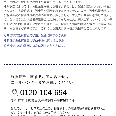
め、実際の分配金額と表示上の差異が生じることがあります。
運用状況によっては、分配金額が変わる場合、あるいは分配金が支払われない場合が
あります。投資信託は、預金等や保険契約ではありません。また、預金保険機構およ
び保険契約者保護機構の保護の対象ではありません。加えて証券会社を通して購入し
ていない場合には投資者保護基金の対象にもなりません。購入金額については元本保
証および利回り保証のいずれもありません。投資した資産の価値が減少して購入金額
を下回る場合がありますが、これによる損失は購入者が負担することとなります。
追加型株式投資信託の収益分配金に関するご説明
通貨選択型投資信託の収益/損失に関するご説明
公募投信の信託報酬の決定に関する考え方について
投資信託に関するお問い合わせは
コールセンターまでお電話ください
0120-104-694
受付時間は営業日の午前9時～午後5時です
当社では、サービス向上のため、お客さまとの電話内容を録音させていた
だいております。あらかじめご了承ください。