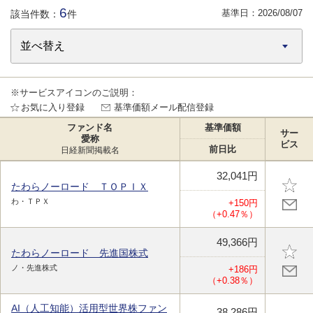
6
基準日：
2026/08/07
該当件数：
件
※サービスアイコンのご説明：
お気に入り登録
基準価額メール配信登録
ファンド名
基準価額
サー
愛称
ビス
前日比
日経新聞掲載名
32,041円
たわらノーロード ＴＯＰＩＸ
わ・ＴＰＸ
+150円
（+0.47％）
49,366円
たわらノーロード 先進国株式
ノ・先進株式
+186円
（+0.38％）
AI（人工知能）活用型世界株ファン
38,286円