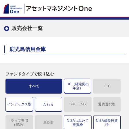
販売会社一覧
鹿児島信用金庫
ファンドタイプで絞り込む
DC（確定拠出
すべて
ETF
年金）
インデックス型
たわら
SRI、ESG
通貨選択型
ラップ専用
NISAつみたて
NISA成長投資
単位型
（SMA）
投資枠
枠