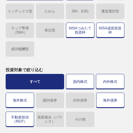
インデックス型
たわら
SRI、ESG
通貨選択型
ラップ専用
NISAつみたて
NISA成長投資
単位型
（SMA）
投資枠
枠
成功報酬型
投資対象で
絞り込む
すべて
国内株式
内外株式
海外株式
国内債券
内外債券
海外債券
不動産投信
資産複合（バラ
その他
（REIT）
ンス）