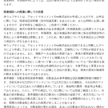
資金動向、市況動向等によっては、上記の運用方針のような運用ができない場合があ
ります。
投資信託への投資に際しての注意
本ウェブサイトは、アセットマネジメントOne株式会社が作成したものです。お申込
に際しては、投資信託説明書（交付目論見書）をあらかじめ、または同時にお渡し致
しますので、必ず内容をご確認の上、ご自身でご判断ください。
投資信託は、株式や債券等の値動きのある有価証券（外貨建資産には為替リスクもあ
ります）に投資をしますので、市場環境、組入有価証券の発行者に係る信用状況等の
変化により基準価額は変動します。このため、購入金額について元本保証および利回
り保証のいずれもありません。
本ウェブサイトは、アセットマネジメントOne株式会社が信頼できると判断したデー
タにより作成しておりますが、その内容の完全性、正確性について同社が保証するも
のではありません。また、掲載データは過去の実績であり、将来の運用成果を保証す
るものではありません。 本ウェブサイトに掲載されている情報（リンクされている
外部サイトの情報も含む）に基づいて被ったいかなる損害についても一切の責任を負
いません。本ウェブサイトの内容は作成時点のものであり、今後予告なく変更される
場合があります。本ウェブサイトに記載した当社の見通し等は、将来の景気や株価等
の動きを保証するものではありません。
基準価額・分配金再投資基準価額・分配金込み基準価額は信託報酬控除後の価額で
す。当初元本が1口1円のファンドについては1万口当たりの価額を、それ以外のファ
ンドについては1口あたりの価額を表示しています。換金時の費用・税金等は考慮し
ておりません。ただし、ETFの表記している口数については別途ご確認ください。分
配金の表示数値は、基準価額の表示口数当たり課税前の金額です。表示方法について
は、公社債投信は小数点第二位まで、その他のファンドは整数部のみとしているた
め、実際の分配金額と表示上の差異が生じることがあります。
運用状況によっては、分配金額が変わる場合、あるいは分配金が支払われない場合が