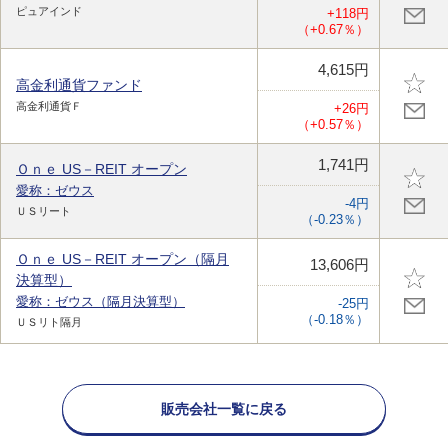
ピュアインド
+118円
（+0.67％）
4,615円
高金利通貨ファンド
高金利通貨Ｆ
+26円
（+0.57％）
1,741円
Ｏｎｅ US－REIT オープン
愛称：ゼウス
-4円
ＵＳリート
（-0.23％）
Ｏｎｅ US－REIT オープン（隔月
13,606円
決算型）
愛称：ゼウス（隔月決算型）
-25円
（-0.18％）
ＵＳリト隔月
販売会社一覧に戻る