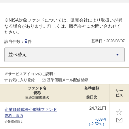
※NISA対象ファンドについては、販売会社により取扱いが異
なる場合があります。詳しくは、販売会社にお問い合わせく
ださい。
9
基準日：
2026/08/07
該当件数：
件
※サービスアイコンのご説明：
お気に入り登録
基準価額メール配信登録
ファンド名
基準価額
サー
愛称
ビス
前日比
日経新聞掲載名
24,721円
企業価値成長小型株ファンド
愛称：眼力
-639円
企業価値眼力
（-2.52％）