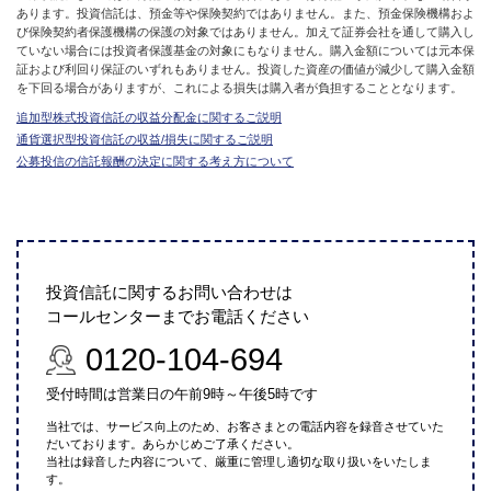
あります。投資信託は、預金等や保険契約ではありません。また、預金保険機構およ
び保険契約者保護機構の保護の対象ではありません。加えて証券会社を通して購入し
ていない場合には投資者保護基金の対象にもなりません。購入金額については元本保
証および利回り保証のいずれもありません。投資した資産の価値が減少して購入金額
を下回る場合がありますが、これによる損失は購入者が負担することとなります。
追加型株式投資信託の収益分配金に関するご説明
通貨選択型投資信託の収益/損失に関するご説明
公募投信の信託報酬の決定に関する考え方について
投資信託に関するお問い合わせは
コールセンターまでお電話ください
0120-104-694
受付時間は営業日の午前9時～午後5時です
当社では、サービス向上のため、お客さまとの電話内容を録音させていた
だいております。あらかじめご了承ください。
当社は録音した内容について、厳重に管理し適切な取り扱いをいたしま
す。