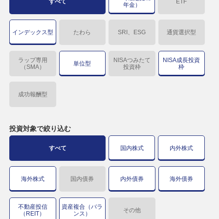
すべて
ETF
年金）
インデックス型
たわら
SRI、ESG
通貨選択型
ラップ専用
NISAつみたて
NISA成長投資
単位型
（SMA）
投資枠
枠
成功報酬型
投資対象で
絞り込む
すべて
国内株式
内外株式
海外株式
国内債券
内外債券
海外債券
不動産投信
資産複合（バラ
その他
（REIT）
ンス）