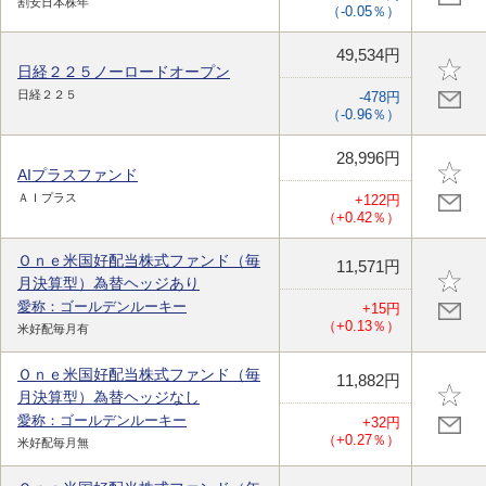
割安日本株年
（-0.05％）
49,534円
日経２２５ノーロードオープン
日経２２５
-478円
（-0.96％）
28,996円
AIプラスファンド
ＡＩプラス
+122円
（+0.42％）
Ｏｎｅ米国好配当株式ファンド（毎
11,571円
月決算型）為替ヘッジあり
愛称：ゴールデンルーキー
+15円
（+0.13％）
米好配毎月有
Ｏｎｅ米国好配当株式ファンド（毎
11,882円
月決算型）為替ヘッジなし
愛称：ゴールデンルーキー
+32円
（+0.27％）
米好配毎月無