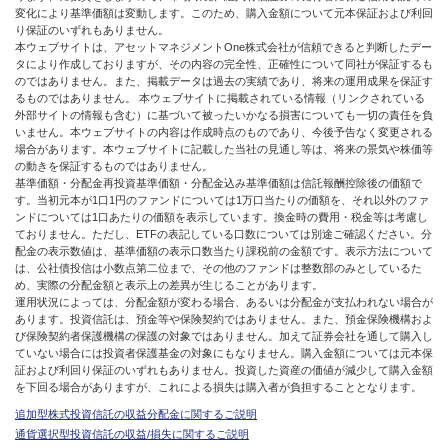
変化により基準価額は変動します。このため、購入金額について元本保証および利回
り保証のいずれもありません。
本ウェブサイトは、アセットマネジメントOne株式会社が信頼できると判断したデー
タにより作成しておりますが、その内容の完全性、正確性について同社が保証するも
のではありません。また、掲載データは過去の実績であり、将来の運用成果を保証す
るものではありません。 本ウェブサイトに掲載されている情報（リンクされている
外部サイトの情報も含む）に基づいて被ったいかなる損害についても一切の責任を負
いません。本ウェブサイトの内容は作成時点のものであり、今後予告なく変更される
場合があります。本ウェブサイトに記載した当社の見通し等は、将来の景気や株価等
の動きを保証するものではありません。
基準価額・分配金再投資基準価額・分配金込み基準価額は信託報酬控除後の価額で
す。当初元本が1口1円のファンドについては1万口当たりの価額を、それ以外のファ
ンドについては1口あたりの価額を表示しています。換金時の費用・税金等は考慮し
ておりません。ただし、ETFの表記している口数については別途ご確認ください。分
配金の表示数値は、基準価額の表示口数当たり課税前の金額です。表示方法について
は、公社債投信は小数点第二位まで、その他のファンドは整数部のみとしているた
め、実際の分配金額と表示上の差異が生じることがあります。
運用状況によっては、分配金額が変わる場合、あるいは分配金が支払われない場合が
あります。投資信託は、預金等や保険契約ではありません。また、預金保険機構およ
び保険契約者保護機構の保護の対象ではありません。加えて証券会社を通して購入し
ていない場合には投資者保護基金の対象にもなりません。購入金額については元本保
証および利回り保証のいずれもありません。投資した資産の価値が減少して購入金額
を下回る場合がありますが、これによる損失は購入者が負担することとなります。
追加型株式投資信託の収益分配金に関するご説明
通貨選択型投資信託の収益/損失に関するご説明