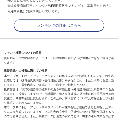
再投資したものとして計算しています。
※純資産増加額ランキングとWEB閲覧数ランキングは、基準日から過去1
ヵ月間を集計対象期間としています。
ランキングの詳細はこちら
ファンド概要についての注意
資金動向、市況動向等によっては、上記の運用方針のような運用ができない場合があ
ります。
投資信託への投資に際しての注意
本ウェブサイトは、アセットマネジメントOne株式会社が作成したものです。お申込
に際しては、投資信託説明書（交付目論見書）をあらかじめ、または同時にお渡し致
しますので、必ず内容をご確認の上、ご自身でご判断ください。
投資信託は、株式や債券等の値動きのある有価証券（外貨建資産には為替リスクもあ
ります）に投資をしますので、市場環境、組入有価証券の発行者に係る信用状況等の
変化により基準価額は変動します。このため、購入金額について元本保証および利回
り保証のいずれもありません。
本ウェブサイトは、アセットマネジメントOne株式会社が信頼できると判断したデー
タにより作成しておりますが、その内容の完全性、正確性について同社が保証するも
のではありません。また、掲載データは過去の実績であり、将来の運用成果を保証す