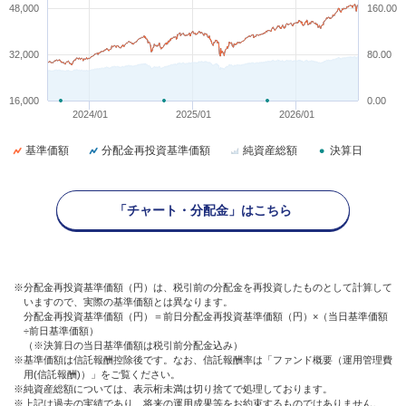
48,000
160.00
32,000
80.00
16,000
0.00
2024/01
2025/01
2026/01
基準価額
分配金再投資基準価額
純資産総額
決算日
「チャート・分配金」はこちら
※分配金再投資基準価額（円）は、税引前の分配金を再投資したものとして計算して
いますので、実際の基準価額とは異なります。
分配金再投資基準価額（円）＝前日分配金再投資基準価額（円）×（当日基準価額
÷前日基準価額）
（※決算日の当日基準価額は税引前分配金込み）
※基準価額は信託報酬控除後です。なお、信託報酬率は「ファンド概要（運用管理費
用(信託報酬)）」をご覧ください。
※純資産総額については、表示桁未満は切り捨てで処理しております。
※上記は過去の実績であり、将来の運用成果等をお約束するものではありません。