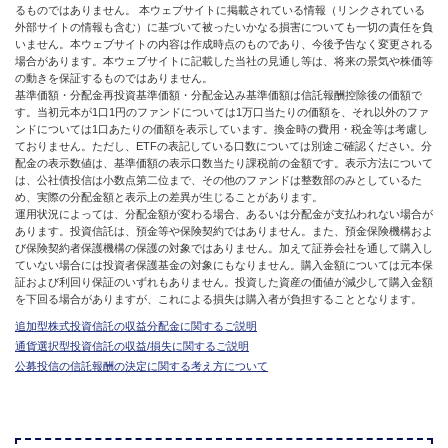
るものではありません。 本ウェブサイトに掲載されている情報（リンクされている
外部サイトの情報も含む）に基づいて被ったいかなる損害についても一切の責任を負
いません。本ウェブサイトの内容は作成時点のものであり、今後予告なく変更される
場合があります。本ウェブサイトに記載した当社の見通し等は、将来の景気や株価等
の動きを保証するものではありません。
基準価額・分配金再投資基準価額・分配金込み基準価額は信託報酬控除後の価額で
す。当初元本が1口1円のファンドについては1万口当たりの価額を、それ以外のファ
ンドについては1口あたりの価額を表示しています。換金時の費用・税金等は考慮し
ておりません。ただし、ETFの表記している口数については別途ご確認ください。分
配金の表示数値は、基準価額の表示口数当たり課税前の金額です。表示方法について
は、公社債投信は小数点第二位まで、その他のファンドは整数部のみとしているた
め、実際の分配金額と表示上の差異が生じることがあります。
運用状況によっては、分配金額が変わる場合、あるいは分配金が支払われない場合が
あります。投資信託は、預金等や保険契約ではありません。また、預金保険機構およ
び保険契約者保護機構の保護の対象ではありません。加えて証券会社を通して購入し
ていない場合には投資者保護基金の対象にもなりません。購入金額については元本保
証および利回り保証のいずれもありません。投資した資産の価値が減少して購入金額
を下回る場合がありますが、これによる損失は購入者が負担することとなります。
追加型株式投資信託の収益分配金に関するご説明
通貨選択型投資信託の収益/損失に関するご説明
公募投信の信託報酬の決定に関する考え方について