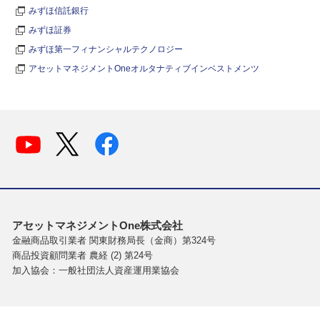
みずほ信託銀行
みずほ証券
みずほ第一フィナンシャルテクノロジー
アセットマネジメントOneオルタナティブインベストメンツ
アセットマネジメントOne株式会社
金融商品取引業者 関東財務局長（金商）第324号
商品投資顧問業者 農経 (2) 第24号
加入協会：一般社団法人資産運用業協会