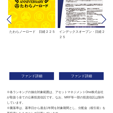
たわらノーロード 日経２２５
インデックスオープン・日経２
Ｍ
株式フ
２５
ン
ファンド詳細
ファンド詳細
※各ランキングの抽出対象範囲は、アセットマネジメントOne株式会社
が取扱う全ての公募投資信託です。なお、MRF等一部の投資信託は除外
しています。
※騰落率は、基準日から過去1年間を対象期間とし、分配金（税引前）を