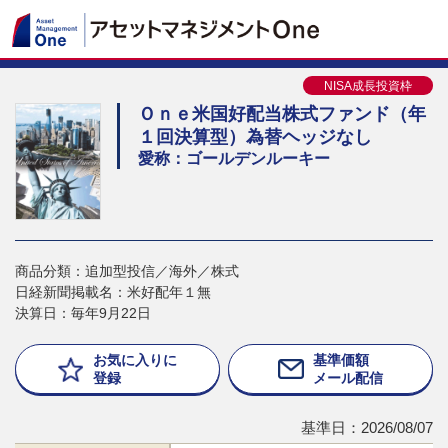
NISA成長投資枠
Ｏｎｅ米国好配当株式ファンド（年
１回決算型）為替ヘッジなし
愛称：ゴールデンルーキー
商品分類：追加型投信／海外／株式
日経新聞掲載名：米好配年１無
決算日：毎年9月22日
お気に入りに
基準価額
登録
メール配信
基準日：2026/08/07