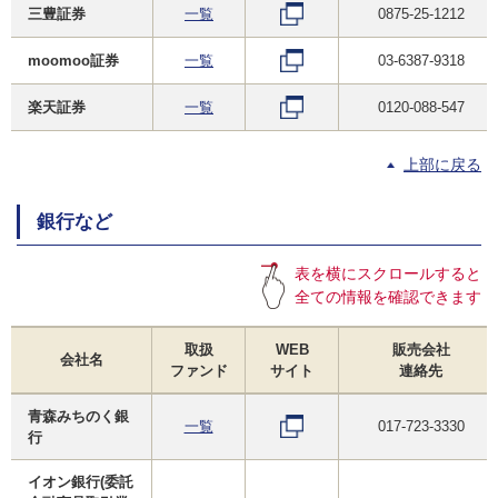
三豊証券
一覧
0875-25-1212
moomoo証券
一覧
03-6387-9318
楽天証券
一覧
0120-088-547
上部に戻る
銀行など
表を横にスクロールすると
全ての情報を確認できます
取扱
WEB
販売会社
会社名
ファンド
サイト
連絡先
青森みちのく銀
一覧
017-723-3330
行
イオン銀行(委託