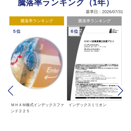
騰落率ランキング（1年）
基準日：2026/07/31
騰落率ランキング
騰落率ランキング
７位
８位
インデックス マネジメント フ
太陽ミリオン(太陽ミリオン・イ
Ｏ
ァンド 225
ンデックスポートフォリオ)
ァ