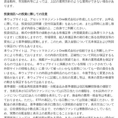
資金動向、市況動向等によっては、上記の運用方針のような運用ができない場合があ
ります。
投資信託への投資に際しての注意
本ウェブサイトは、アセットマネジメントOne株式会社が作成したものです。お申込
に際しては、投資信託説明書（交付目論見書）をあらかじめ、または同時にお渡し致
しますので、必ず内容をご確認の上、ご自身でご判断ください。
投資信託は、株式や債券等の値動きのある有価証券（外貨建資産には為替リスクもあ
ります）に投資をしますので、市場環境、組入有価証券の発行者に係る信用状況等の
変化により基準価額は変動します。このため、購入金額について元本保証および利回
り保証のいずれもありません。
本ウェブサイトは、アセットマネジメントOne株式会社が信頼できると判断したデー
タにより作成しておりますが、その内容の完全性、正確性について同社が保証するも
のではありません。また、掲載データは過去の実績であり、将来の運用成果を保証す
るものではありません。 本ウェブサイトに掲載されている情報（リンクされている
外部サイトの情報も含む）に基づいて被ったいかなる損害についても一切の責任を負
いません。本ウェブサイトの内容は作成時点のものであり、今後予告なく変更される
場合があります。本ウェブサイトに記載した当社の見通し等は、将来の景気や株価等
の動きを保証するものではありません。
基準価額・分配金再投資基準価額・分配金込み基準価額は信託報酬控除後の価額で
す。当初元本が1口1円のファンドについては1万口当たりの価額を、それ以外のファ
ンドについては1口あたりの価額を表示しています。換金時の費用・税金等は考慮し
ておりません。ただし、ETFの表記している口数については別途ご確認ください。分
配金の表示数値は、基準価額の表示口数当たり課税前の金額です。表示方法について
は、公社債投信は小数点第二位まで、その他のファンドは整数部のみとしているた
め、実際の分配金額と表示上の差異が生じることがあります。
運用状況によっては、分配金額が変わる場合、あるいは分配金が支払われない場合が