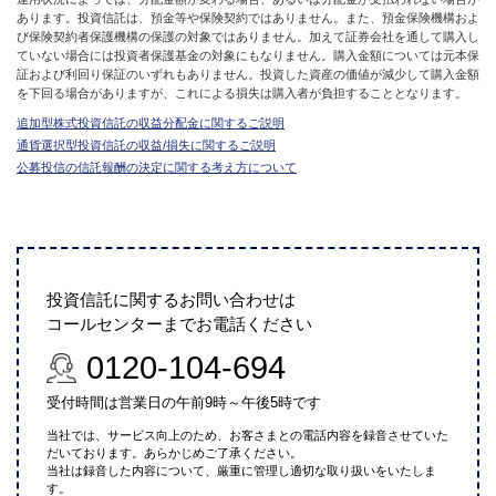
あります。投資信託は、預金等や保険契約ではありません。また、預金保険機構およ
び保険契約者保護機構の保護の対象ではありません。加えて証券会社を通して購入し
ていない場合には投資者保護基金の対象にもなりません。購入金額については元本保
証および利回り保証のいずれもありません。投資した資産の価値が減少して購入金額
を下回る場合がありますが、これによる損失は購入者が負担することとなります。
追加型株式投資信託の収益分配金に関するご説明
通貨選択型投資信託の収益/損失に関するご説明
公募投信の信託報酬の決定に関する考え方について
投資信託に関するお問い合わせは
コールセンターまでお電話ください
0120-104-694
受付時間は営業日の午前9時～午後5時です
当社では、サービス向上のため、お客さまとの電話内容を録音させていた
だいております。あらかじめご了承ください。
当社は録音した内容について、厳重に管理し適切な取り扱いをいたしま
す。