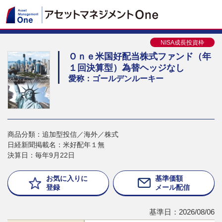
NISA成長投資枠
Ｏｎｅ米国好配当株式ファンド（年
１回決算型）為替ヘッジなし
愛称：ゴールデンルーキー
商品分類：追加型投信／海外／株式
日経新聞掲載名：米好配年１無
決算日：毎年9月22日
お気に入りに
基準価額
登録
メール配信
基準日：2026/08/06