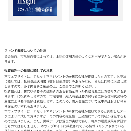
ファンド概要についての注意
資金動向、市況動向等によっては、上記の運用方針のような運用ができない場合があ
ります。
投資信託への投資に際しての注意
本ウェブサイトは、アセットマネジメントOne株式会社が作成したものです。お申込
に際しては、投資信託説明書（交付目論見書）をあらかじめ、または同時にお渡し致
しますので、必ず内容をご確認の上、ご自身でご判断ください。
投資信託は、株式や債券等の値動きのある有価証券（外貨建資産には為替リスクもあ
ります）に投資をしますので、市場環境、組入有価証券の発行者に係る信用状況等の
変化により基準価額は変動します。このため、購入金額について元本保証および利回
り保証のいずれもありません。
本ウェブサイトは、アセットマネジメントOne株式会社が信頼できると判断したデー
タにより作成しておりますが、その内容の完全性、正確性について同社が保証するも
のではありません。また、掲載データは過去の実績であり、将来の運用成果を保証す
るものではありません。 本ウェブサイトに掲載されている情報（リンクされている