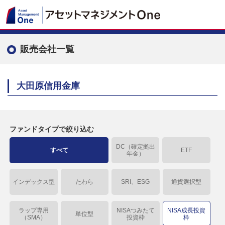
販売会社一覧
大田原信用金庫
ファンドタイプで絞り込む
DC（確定拠出
すべて
ETF
年金）
インデックス型
たわら
SRI、ESG
通貨選択型
ラップ専用
NISAつみたて
NISA成長投資
単位型
（SMA）
投資枠
枠