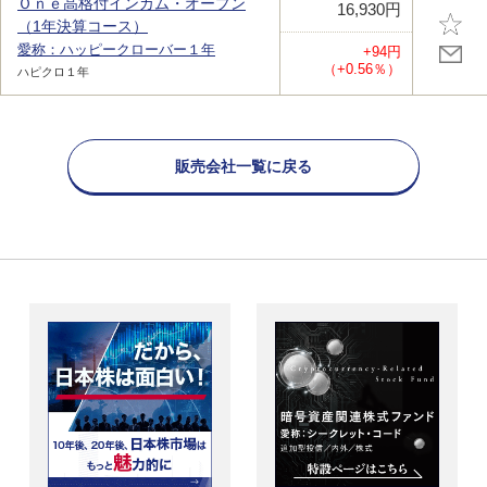
Ｏｎｅ高格付インカム・オープン
16,930円
（1年決算コース）
愛称：ハッピークローバー１年
+94円
（+0.56％）
ハピクロ１年
販売会社一覧に戻る