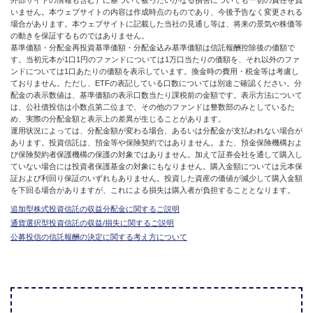
外部サイトの情報も含む）に基づいて被ったいかなる損害についても一切の責任を負
いません。本ウェブサイトの内容は作成時点のものであり、今後予告なく変更される
場合があります。本ウェブサイトに記載した当社の見通し等は、将来の景気や株価等
の動きを保証するものではありません。
基準価額・分配金再投資基準価額・分配金込み基準価額は信託報酬控除後の価額で
す。当初元本が1口1円のファンドについては1万口当たりの価額を、それ以外のファ
ンドについては1口あたりの価額を表示しています。換金時の費用・税金等は考慮し
ておりません。ただし、ETFの表記している口数については別途ご確認ください。分
配金の表示数値は、基準価額の表示口数当たり課税前の金額です。表示方法について
は、公社債投信は小数点第二位まで、その他のファンドは整数部のみとしているた
め、実際の分配金額と表示上の差異が生じることがあります。
運用状況によっては、分配金額が変わる場合、あるいは分配金が支払われない場合が
あります。投資信託は、預金等や保険契約ではありません。また、預金保険機構およ
び保険契約者保護機構の保護の対象ではありません。加えて証券会社を通して購入し
ていない場合には投資者保護基金の対象にもなりません。購入金額については元本保
証および利回り保証のいずれもありません。投資した資産の価値が減少して購入金額
を下回る場合がありますが、これによる損失は購入者が負担することとなります。
追加型株式投資信託の収益分配金に関するご説明
通貨選択型投資信託の収益/損失に関するご説明
公募投信の信託報酬の決定に関する考え方について