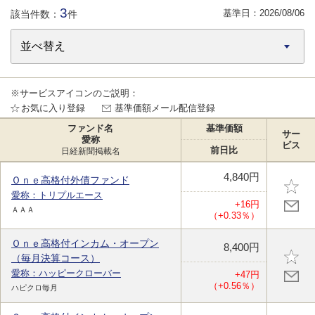
3
基準日：
2026/08/06
該当件数：
件
※サービスアイコンのご説明：
お気に入り登録
基準価額メール配信登録
ファンド名
基準価額
サー
愛称
ビス
前日比
日経新聞掲載名
4,840円
Ｏｎｅ高格付外債ファンド
愛称：トリプルエース
+16円
ＡＡＡ
（+0.33％）
Ｏｎｅ高格付インカム・オープン
8,400円
（毎月決算コース）
愛称：ハッピークローバー
+47円
（+0.56％）
ハピクロ毎月