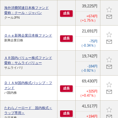
39,225円
海外消費関連日本株ファンド
愛称：クール・ジャパン
成
長
+674円
クールJPN
（+1.75％）
21,691円
Ｏｎｅ新興企業日本株ファンド
成
長
新興企業日株
-75円
（-0.34％）
19,742円
ＡＲ国内バリュー株式ファンド
愛称：サムライバリュー
-184円
サムライバリ
（-0.92％）
69,430円
ＤＩＡＭ国内株式パッシブ・フ
ァンド
成
長
+325円
パ国内株
（+0.47％）
41,517円
たわらノーロード 国内株式＜
ラップ専用＞
成
長
+194円
ラ日本株