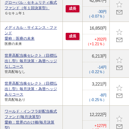
42,647円
グローバル・セキュリティ株式
ファンド（年１回決算型）
成
長
-30円
Ｇセキュ年１
（-0.07％）
メディカル・サイエンス・ファ
16,850円
ンド
成
長
愛称：医療の未来
+202円
医療の未来
（+1.21％）
世界高配当株セレクト（目標払
6,213円
出し型）毎月決算・為替ヘッジ
なしコース
-14円
世高配毎なし
（-0.22％）
世界高配当株セレクト（目標払
3,221円
出し型）毎月決算・為替ヘッジ
ありコース
-8円
世高配毎あり
（-0.25％）
ワールド・インフラ好配当株式
12,222円
ファンド(毎月決算型)
愛称：世界のかけ橋(毎月決算
+127円
型)