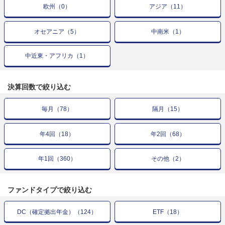
欧州
（
0
）
アジア
（
11
）
オセアニア
（
5
）
中南米
（
1
）
中近東・アフリカ
（
1
）
決算回数で
絞り込む
毎月
（
78
）
隔月
（
15
）
年4回
（
18
）
年2回
（
68
）
年1回
（
360
）
その他
（
2
）
ファンドタイプ
で絞り込む
DC（確定拠出年金）
（
124
）
ETF
（
18
）