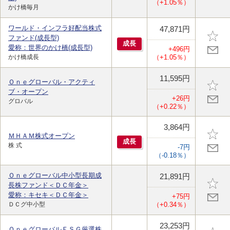
（+1.05％）
かけ橋毎月
ワールド・インフラ好配当株式
47,871円
ファンド(成長型)
成
長
愛称：世界のかけ橋(成長型)
+496円
かけ橋成長
（+1.05％）
11,595円
Ｏｎｅグローバル・アクティ
ブ・オープン
+26円
グロバル
（+0.22％）
3,864円
ＭＨＡＭ株式オープン
成
長
株 式
-7円
（-0.18％）
Ｏｎｅグローバル中小型長期成
21,891円
長株ファンド＜ＤＣ年金＞
愛称：キセキ＜ＤＣ年金＞
+75円
ＤＣグ中小型
（+0.34％）
23,253円
ＯｎｅグローバルＥＳＧ厳選株