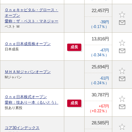
Ｏｎｅキャピタル・グロース・
22,457円
オープン
愛称：ザ・ベスト・マネジャー
-39円
ベスト Ｍ
（-0.17％）
13,816円
Ｏｎｅ日本成長株オープン
成
長
日本成長
-47円
（-0.34％）
25,694円
ＭＨＡＭジャパンオープン
Mジャパン
-61円
（-0.24％）
30,787円
Ｏｎｅ日本株式オープン
愛称：技あり一本（るいとう）
成
長
+67円
技あり累投
（+0.22％）
28,585円
コア30インデックス