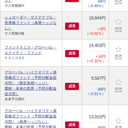
ジ）
-68円
サス世株限H
（-0.49％）
シュローダー・サステナブル・
18,844円
世界株ファンド（為替ヘッジな
成
長
し）
+3円
サス世株H無
（+0.02％）
14,403円
ファンドスミス・グローバル・
エクイティ・ファンド
成
長
+14円
ＦスミスＧＥ
（+0.10％）
グローバル・ハイクオリティ成
長株式ファンド（予想分配金提
9,587円
示型）（限定為替ヘッジ）
成
長
愛称：未来の世界（予想分配金
-88円
提示型）
（-0.91％）
未来予分限H
グローバル・ハイクオリティ成
長株式ファンド（予想分配金提
13,915円
示型）（為替ヘッジなし）
成
長
愛称：未来の世界（予想分配金
-66円