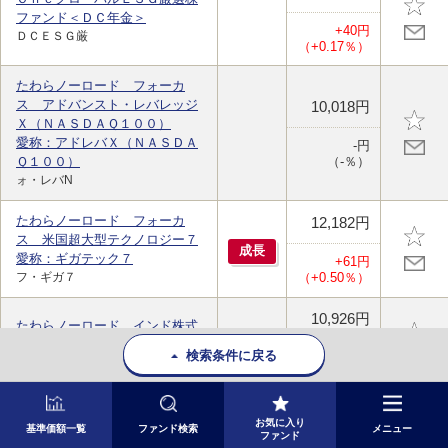
ファンド＜ＤＣ年金＞
+40円
ＤＣＥＳＧ厳
（+0.17％）
たわらノーロード フォーカ
ス アドバンスト・レバレッジ
10,018円
Ｘ（ＮＡＳＤＡＱ１００）
愛称：アドレバＸ（ＮＡＳＤＡ
-円
Ｑ１００）
（-％）
ォ・レバN
たわらノーロード フォーカ
12,182円
ス 米国超大型テクノロジー７
成
長
愛称：ギガテック７
+61円
フ・ギガ７
（+0.50％）
10,926円
たわらノーロード インド株式
ＮｉｆｔｙＭｉｄｃａｐ５０
成
長
検索条件に戻る
+16円
ド・印株中型
（+0.15％）
9,191円
たわらノーロード インド株式
お気に入り
基準価額一覧
ファンド検索
メニュー
ファンド
Ｎｉｆｔｙ５０
成
長