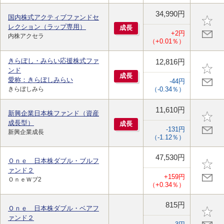
34,990円
国内株式アクティブファンドセ
レクション（ラップ専用）
成
長
+2円
内株アクセラ
（+0.01％）
きらぼし・みらい応援株式ファ
12,816円
ンド
成
長
愛称：きらぼしみらい
-44円
きらぼしみら
（-0.34％）
11,610円
新興企業日本株ファンド（資産
成長型）
成
長
-131円
新興企業成長
（-1.12％）
47,530円
Ｏｎｅ 日本株ダブル・ブルフ
ァンド２
+159円
ＯｎｅＷブ2
（+0.34％）
815円
Ｏｎｅ 日本株ダブル・ベアフ
ァンド２