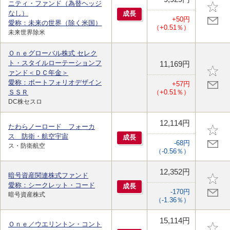
ニティ・ファンド（為替ヘッジ
なし）
成
長
+50円
愛称：未来の世界（除く米国）
（+0.51％）
未来世界除米
Ｏｎｅグローバル株式 セレク
ト・スタイルローテーションフ
11,169円
ァンド＜ＤＣ年金＞
愛称：ポートフォリオデザイン
+57円
ＳＳＲ
（+0.51％）
DC株セスロ
12,114円
たわらノーロード フォーカ
ス 防衛・航空宇宙
成
長
-68円
ス・防衛航空
（-0.56％）
12,352円
暗号資産関連株式ファンド
愛称：シークレット・コード
成
長
-170円
暗号資産株式
（-1.36％）
15,114円
Ｏｎｅ／ウエリントン・コント