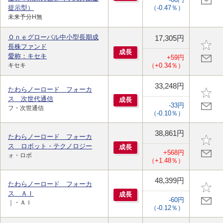
提示型）
（-0.47％）
未来予分H無
Ｏｎｅグローバル中小型長期成
17,305円
長株ファンド
成
長
愛称：キセキ
+59円
キセキ
（+0.34％）
33,248円
たわらノーロード フォーカ
ス 次世代通信
成
長
-33円
フ・次世通信
（-0.10％）
38,861円
たわらノーロード フォーカ
ス ロボット・テクノロジー
成
長
+568円
ォ・ロボ
（+1.48％）
48,399円
たわらノーロード フォーカ
ス ＡＩ
成
長
-60円
｜・ＡＩ
（-0.12％）