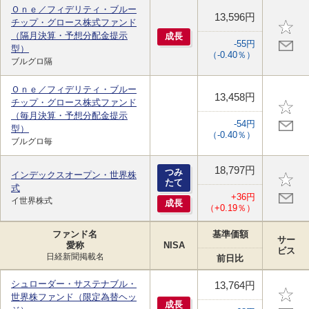
Ｏｎｅ／フィデリティ・ブルー
13,596円
チップ・グロース株式ファンド
（隔月決算・予想分配金提示
成
長
-55円
型）
（-0.40％）
ブルグロ隔
Ｏｎｅ／フィデリティ・ブルー
13,458円
チップ・グロース株式ファンド
（毎月決算・予想分配金提示
-54円
型）
（-0.40％）
ブルグロ毎
18,797円
つみ
インデックスオープン・世界株
たて
式
+36円
イ世界株式
成
長
（+0.19％）
ファンド名
基準価額
サー
愛称
NISA
ビス
日経新聞掲載名
前日比
シュローダー・サステナブル・
13,764円
世界株ファンド（限定為替ヘッ
成
長