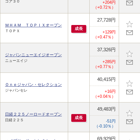
コア３０
+204円
（+0.72％）
27,728円
ＭＨＡＭ ＴＯＰＩＸオープン
成
長
ＴＯＰＸ
+129円
（+0.47％）
37,326円
ジャパンニューエイジオープン
ニューエイジ
+285円
（+0.77％）
40,415円
Ｏｎｅジャパン・セレクション
ジャパンセレ
+16円
（+0.04％）
49,483円
日経２２５ノーロードオープン
成
長
日経２２５
-51円
（-0.10％）
69,929円