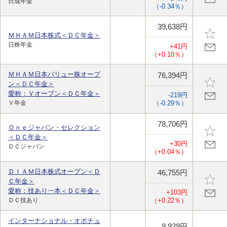
日成年金
（-0.34％）
39,638円
ＭＨＡＭ日本株式＜ＤＣ年金＞
日株年金
+41円
（+0.10％）
ＭＨＡＭ日本バリュー株オープ
76,394円
ン＜ＤＣ年金＞
愛称：Ｖオープン＜ＤＣ年金＞
-219円
Ｖ年金
（-0.29％）
78,706円
Ｏｎｅジャパン・セレクション
＜ＤＣ年金＞
+30円
ＤＣジャパン
（+0.04％）
ＤＩＡＭ日本株式オープン＜Ｄ
46,755円
Ｃ年金＞
愛称：技あり一本＜ＤＣ年金＞
+103円
ＤＣ技あり
（+0.22％）
インターナショナル・オポチュ
9,929円