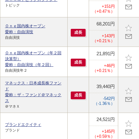
トピック
+151円
（+0.47％）
68,201円
Ｏｎｅ国内株オープン
愛称：自由演技
成
長
+143円
自由演技
（+0.21％）
Ｏｎｅ国内株オープン（年２回
21,891円
決算型）
成
長
愛称：自由演技（年２回）
+46円
自由演技年２
（+0.21％）
マネックス・日本成長株ファン
39,440円
ド
愛称：ザ・ファンド＠マネック
成
長
-542円
ス
（-1.36％）
＠マネＸ
24,521円
ブランドエクイティ
ブランド
+145円
（+0.59％）