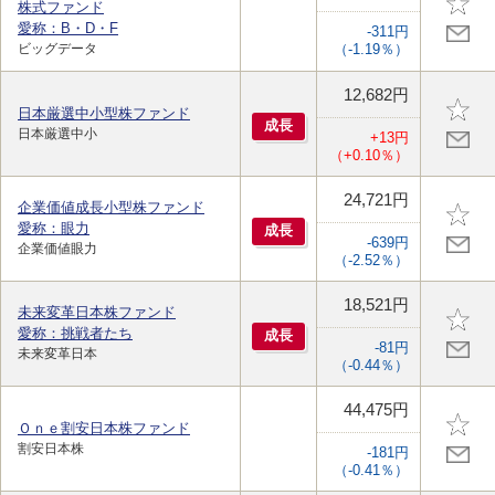
株式ファンド
愛称：B・D・F
-311円
ビッグデータ
（-1.19％）
12,682円
日本厳選中小型株ファンド
成
長
日本厳選中小
+13円
（+0.10％）
24,721円
企業価値成長小型株ファンド
愛称：眼力
成
長
-639円
企業価値眼力
（-2.52％）
18,521円
未来変革日本株ファンド
愛称：挑戦者たち
成
長
-81円
未来変革日本
（-0.44％）
44,475円
Ｏｎｅ割安日本株ファンド
割安日本株
-181円
（-0.41％）