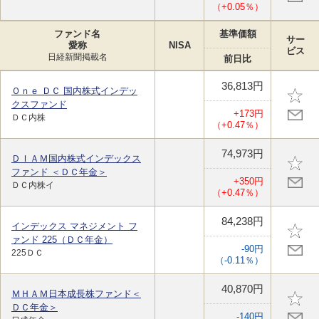
（+0.05％）
ファンド名
基準価額
サー
愛称
NISA
ビス
日経新聞掲載名
前日比
36,813円
Ｏｎｅ ＤＣ 国内株式インデッ
クスファンド
+173円
ＤＣ内株
（+0.47％）
74,973円
ＤＩＡＭ国内株式インデックス
ファンド ＜ＤＣ年金＞
+350円
ＤＣ内株イ
（+0.47％）
84,238円
インデックス マネジメント フ
ァンド 225（ＤＣ年金）
-90円
225ＤＣ
（-0.11％）
40,870円
ＭＨＡＭ日本成長株ファンド＜
ＤＣ年金＞
-140円