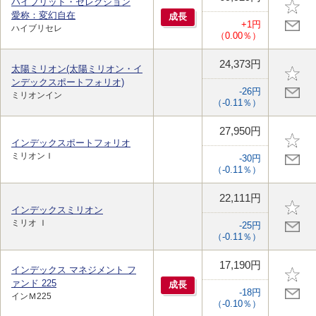
ハイブリッド・セレクション
愛称：変幻自在
成
長
+1円
ハイブリセレ
（0.00％）
24,373円
太陽ミリオン(太陽ミリオン・イ
ンデックスポートフォリオ)
-26円
ミリオンイン
（-0.11％）
27,950円
インデックスポートフォリオ
ミリオンＩ
-30円
（-0.11％）
22,111円
インデックスミリオン
ミリオ Ｉ
-25円
（-0.11％）
17,190円
インデックス マネジメント フ
ァンド 225
成
長
-18円
インＭ225
（-0.10％）