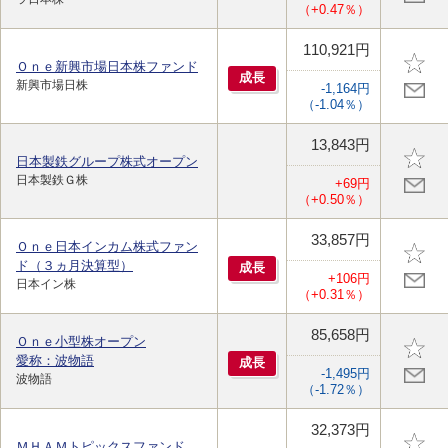
（+0.47％）
110,921円
Ｏｎｅ新興市場日本株ファンド
成
長
新興市場日株
-1,164円
（-1.04％）
13,843円
日本製鉄グループ株式オープン
日本製鉄Ｇ株
+69円
（+0.50％）
33,857円
Ｏｎｅ日本インカム株式ファン
ド（３ヵ月決算型）
成
長
+106円
日本イン株
（+0.31％）
85,658円
Ｏｎｅ小型株オープン
愛称：波物語
成
長
-1,495円
波物語
（-1.72％）
32,373円
ＭＨＡＭトピックスファンド