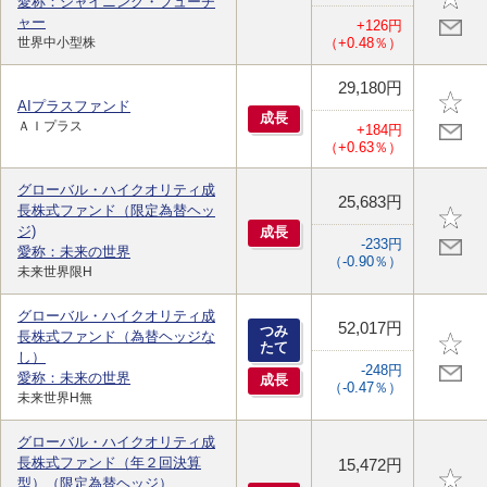
愛称：シャイニング・フューチ
ャー
+126円
世界中小型株
（+0.48％）
29,180円
AIプラスファンド
成
長
ＡＩプラス
+184円
（+0.63％）
グローバル・ハイクオリティ成
25,683円
長株式ファンド（限定為替ヘッ
ジ)
成
長
-233円
愛称：未来の世界
（-0.90％）
未来世界限H
グローバル・ハイクオリティ成
52,017円
つみ
長株式ファンド（為替ヘッジな
たて
し）
-248円
愛称：未来の世界
成
長
（-0.47％）
未来世界H無
グローバル・ハイクオリティ成
長株式ファンド（年２回決算
15,472円
型）（限定為替ヘッジ）