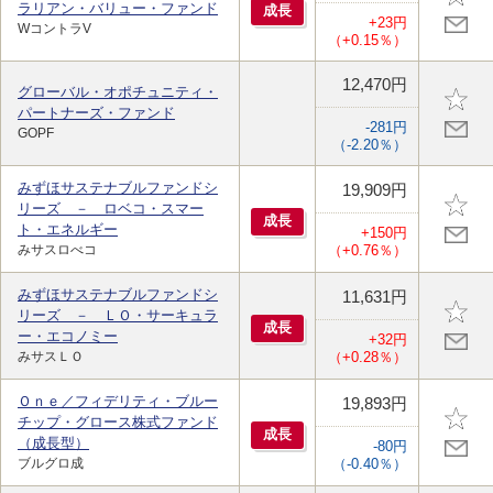
ラリアン・バリュー・ファンド
成
長
+23円
WコントラV
（+0.15％）
12,470円
グローバル・オポチュニティ・
パートナーズ・ファンド
-281円
GOPF
（-2.20％）
みずほサステナブルファンドシ
19,909円
リーズ － ロベコ・スマー
成
長
ト・エネルギー
+150円
みサスロべコ
（+0.76％）
みずほサステナブルファンドシ
11,631円
リーズ － ＬＯ・サーキュラ
成
長
ー・エコノミー
+32円
みサスＬＯ
（+0.28％）
Ｏｎｅ／フィデリティ・ブルー
19,893円
チップ・グロース株式ファンド
成
長
（成長型）
-80円
ブルグロ成
（-0.40％）