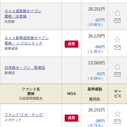
28,251円
Ｏｎｅ成長株オープン
愛称：出世株
-187円
出世株
（-0.66％）
26,129円
Ｏｎｅ新興成長株オープン
愛称：Ｊ-フロンティア
成
長
-360円
新興成長
（-1.36％）
23,583円
日本株オ－プン 新潮流
新潮流
-81円
（-0.34％）
ファンド名
基準価額
サー
愛称
NISA
ビス
日経新聞掲載名
前日比
26,191円
ファンド“メガ・テック”
成
長
メガテック
-186円
（-0.71％）