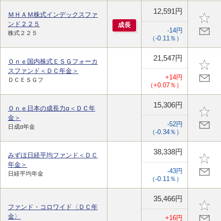
12,591円
ＭＨＡＭ株式インデックスファ
ンド２２５
成
長
-14円
株式２２５
（-0.11％）
21,547円
Ｏｎｅ国内株式ＥＳＧフォーカ
スファンド＜ＤＣ年金＞
+14円
ＤＣＥＳＧフ
（+0.07％）
15,306円
Ｏｎｅ日本の成長力α＜ＤＣ年
金＞
-52円
日成α年金
（-0.34％）
38,338円
みずほ日経平均ファンド＜ＤＣ
年金＞
-43円
日経平均年金
（-0.11％）
35,466円
ファンド・コロワイド〈ＤＣ年
金〉
+16円