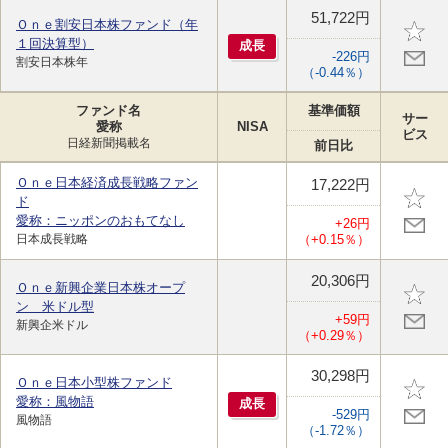
51,722円
Ｏｎｅ割安日本株ファンド（年
１回決算型）
成
長
-226円
割安日本株年
（-0.44％）
ファンド名
基準価額
サー
愛称
NISA
ビス
日経新聞掲載名
前日比
Ｏｎｅ日本経済成長戦略ファン
17,222円
ド
愛称：ニッポンのおもてなし
+26円
日本成長戦略
（+0.15％）
20,306円
Ｏｎｅ新興企業日本株オープ
ン 米ドル型
+59円
新興企米ドル
（+0.29％）
30,298円
Ｏｎｅ日本小型株ファンド
愛称：風物語
成
長
-529円
風物語
（-1.72％）