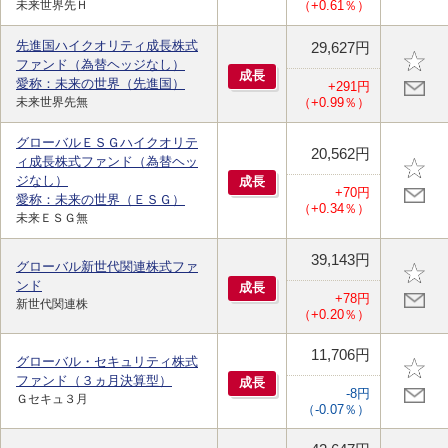
未来世界先Ｈ
（+0.61％）
先進国ハイクオリティ成長株式
29,627円
ファンド（為替ヘッジなし）
成
長
愛称：未来の世界（先進国）
+291円
未来世界先無
（+0.99％）
グローバルＥＳＧハイクオリテ
20,562円
ィ成長株式ファンド（為替ヘッ
ジなし）
成
長
+70円
愛称：未来の世界（ＥＳＧ）
（+0.34％）
未来ＥＳＧ無
39,143円
グローバル新世代関連株式ファ
ンド
成
長
+78円
新世代関連株
（+0.20％）
11,706円
グローバル・セキュリティ株式
ファンド（３ヵ月決算型）
成
長
-8円
Ｇセキュ３月
（-0.07％）