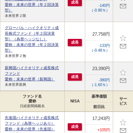
成
長
愛称：未来の世界（年２回決算
-140円
型）
（-0.90％）
未来世界２限
グローバル・ハイクオリティ成
長株式ファンド（年２回決算
27,758円
型）（為替ヘッジなし）
成
長
愛称：未来の世界（年２回決算
-133円
型）
（-0.48％）
未来世界２無
新興国ハイクオリティ成長株式
23,390円
ファンド
成
長
愛称：未来の世界（新興国）
-380円
未来世界新興
（-1.60％）
ファンド名
基準価額
サー
愛称
NISA
ビス
日経新聞掲載名
前日比
先進国ハイクオリティ成長株式
17,243円
ファンド（為替ヘッジあり）
成
長
愛称：未来の世界（先進国）
+105円