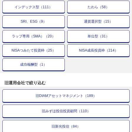
インデックス型
（
111
）
たわら
（
58
）
SRI、ESG
（
9
）
通貨選択型
（
15
）
ラップ専用（SMA）
（
20
）
単位型
（
31
）
NISAつみたて投資枠
（
25
）
NISA成長投資枠
（
214
）
成功報酬型
（
1
）
旧運用会社で
絞り込む
旧DIAMアセットマネジメント
（
189
）
旧みずほ投信投資顧問
（
110
）
旧新光投信
（
84
）