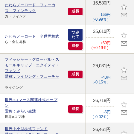
16,580円
たわらノーロード フォーカ
ス フィンテック
成
長
-166円
カ・フィンテ
（-0.99％）
35,619円
つみ
たわらノーロード 全世界株式
たて
ら・全世界株
+69円
成
長
（+0.19％）
フィッシャー・グローバル・ス
モールキャップ・エクイティ・
29,031円
ファンド
成
長
愛称：ライジング・フューチャ
-43円
ー
（-0.15％）
ライジング
世界eコマース関連株式オープ
26,718円
ン
成
長
愛称：みらい生活
-6円
世界eコマ株
（-0.02％）
世界中小型株式ファンド
26,461円