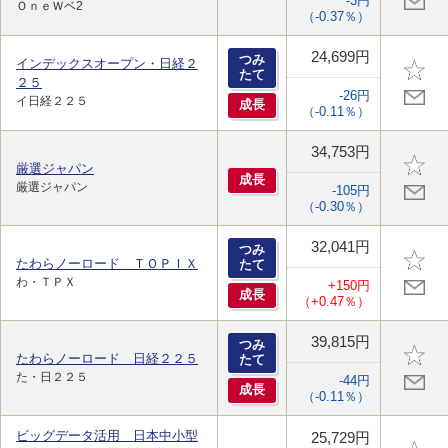
-3円
ＯｎｅＷベ2
（-0.37％）
24,699円
つみ
インデックスオープン・日経２
たて
２５
-26円
イ日経２２５
成
長
（-0.11％）
34,753円
厳選ジャパン
成
長
厳選ジャパン
-105円
（-0.30％）
32,041円
つみ
たわらノーロード ＴＯＰＩＸ
たて
わ・ＴＰＸ
+150円
成
長
（+0.47％）
39,815円
つみ
たわらノーロード 日経２２５
たて
た・日２２５
-44円
成
長
（-0.11％）
ビッグデータ活用 日本中小型
25,729円