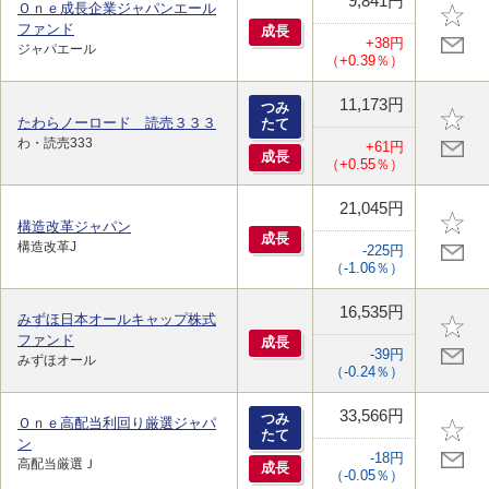
9,841円
Ｏｎｅ成長企業ジャパンエール
ファンド
成
長
+38円
ジャパエール
（+0.39％）
11,173円
つみ
たわらノーロード 読売３３３
たて
わ・読売333
+61円
成
長
（+0.55％）
21,045円
構造改革ジャパン
成
長
構造改革J
-225円
（-1.06％）
16,535円
みずほ日本オールキャップ株式
ファンド
成
長
-39円
みずほオール
（-0.24％）
33,566円
つみ
Ｏｎｅ高配当利回り厳選ジャパ
たて
ン
-18円
高配当厳選Ｊ
成
長
（-0.05％）