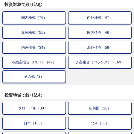
投資対象で
絞り込む
国内株式
（
76
）
内外株式
（
47
）
海外株式
（
55
）
国内債券
（
46
）
内外債券
（
34
）
海外債券
（
59
）
不動産投信（REIT）
（
47
）
資産複合（バランス）
（
169
）
その他
（
8
）
投資地域で
絞り込む
グローバル
（
307
）
新興国
（
28
）
日本
（
166
）
北米
（
58
）