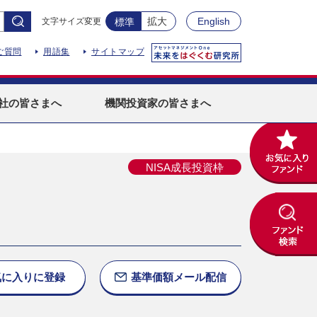
拡大
English
文字サイズ変更
標準
ご質問
用語集
サイトマップ
社
の皆さまへ
機関投資家
の皆さまへ
NISA成長投資枠
気に入りに
登録
基準価額
メール配信