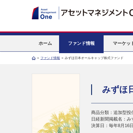
ホーム
ファンド情報
マーケッ
>
ファンド情報
>
みずほ日本オールキャップ株式ファンド
みずほ
商品分類：追加型投
日経新聞掲載名：み
決算日：毎年8月16