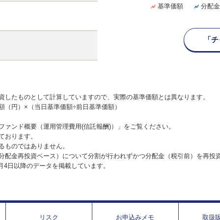
基準価額
分配金
「チ
資したものとして計算していますので、実際の基準価額とは異なります。
額（円）×（当日基準価額÷前日基準価額）
ファンド概要（運用管理費用(信託報酬)）」をご覧ください。
ております。
るものではありません。
分配金再投資ベース）について分割が行われずかつ分配金（税引前）を再投
1月4日以降のデータを掲載しています。
リスク
お申込みメモ
取扱