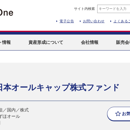
サイト内検索
電子公告
お問い合わせ
よくある
ト
情報
資産形成
について
会社情報
販売会
日本オールキャップ株式ファンド
信／国内／株式
お
ずほオール
日