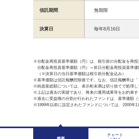
信託期間
無期限
決算日
毎年8月16日
※分配金再投資基準価額（円）は、税引前の分配金を再投
分配金再投資基準価額（円）＝前日分配金再投資基準価
（※決算日の当日基準価額は税引前分配金込み）
※基準価額は信託報酬控除後です。なお、信託報酬率は「
※純資産総額については、表示桁未満は切り捨てで処理し
※上記は過去の実績であり、将来の運用成果等をお約束す
※過去に受益権の分割が行われたファンドは、基準価額（
※1999年以前に設定されたファンドについては、2000年
チャート
概要