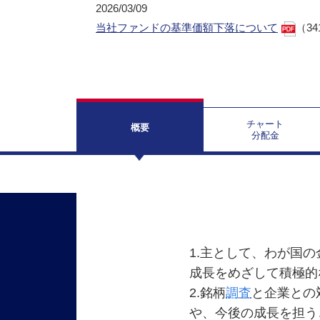
2026/03/09
当社ファンドの基準価額下落について
（34
チャート
概要
分配金
1.主として、わが国
成長をめざして積極的
2.銘柄
調査
と企業との
や、今後の成長を担う