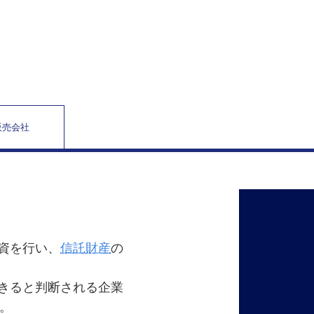
販売会社
資を行い、
信託財産
の
きると判断される企業
。