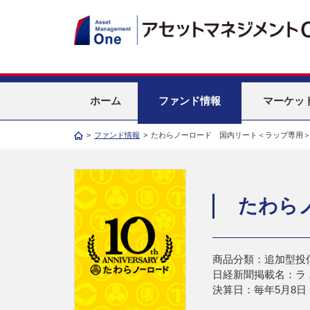
ホーム
ファンド情報
マーケッ
>
ファンド情報
>
たわらノーロード 国内リート＜ラップ専用
たわら
商品分類：追加型投
日経新聞掲載名：ラ
決算日：毎年5月8日