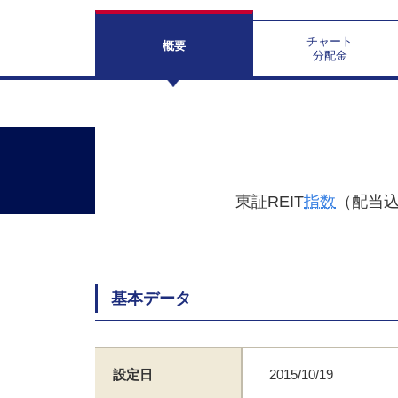
チャート
概要
分配金
東証REIT
指数
（配当
基本データ
設定日
2015/10/19