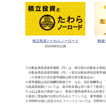
積立投資とたわらノーロード
動画
2024/08/02公開
※分配金再投資基準価額（円）は、税引前の分配金を再投
分配金再投資基準価額（円）＝前日分配金再投資基準価
（※決算日の当日基準価額は税引前分配金込み）
※基準価額は信託報酬控除後です。なお、信託報酬率は「
※純資産総額については、表示桁未満は切り捨てで処理し
※上記は過去の実績であり、将来の運用成果等をお約束す
※過去に受益権の分割が行われたファンドは、基準価額（
※1999年以前に設定されたファンドについては、2000年