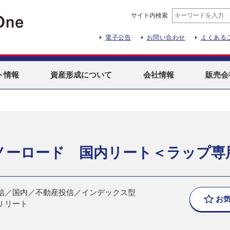
サイト内検索
電子公告
お問い合わせ
よくある
ト
情報
資産形成
について
会社情報
販売会
＞
ノーロード 国内リート＜ラップ専
信／国内／不動産投信／インデックス型
お
Ｊリート