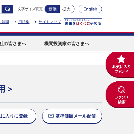
拡大
English
文字サイズ変更
標準
ご質問
用語集
サイトマップ
社
の皆さまへ
機関投資家
の皆さまへ
用＞
気に入りに
登録
基準価額
メール配信