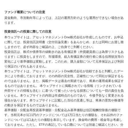
ファンド概要についての注意
資金動向、市況動向等によっては、上記の運用方針のような運用ができない場合があ
ります。
投資信託への投資に際しての注意
本ウェブサイトは、アセットマネジメントOne株式会社が作成したものです。お申込
に際しては、投資信託説明書（交付目論見書）をあらかじめ、または同時にお渡し致
しますので、必ず内容をご確認の上、ご自身でご判断ください。
投資信託は、株式や債券等の値動きのある有価証券（外貨建資産には為替リスクもあ
ります）に投資をしますので、市場環境、組入有価証券の発行者に係る信用状況等の
変化により基準価額は変動します。このため、購入金額について元本保証および利回
り保証のいずれもありません。
本ウェブサイトは、アセットマネジメントOne株式会社が信頼できると判断したデー
タにより作成しておりますが、その内容の完全性、正確性について同社が保証するも
のではありません。また、掲載データは過去の実績であり、将来の運用成果を保証す
るものではありません。 本ウェブサイトに掲載されている情報（リンクされている
外部サイトの情報も含む）に基づいて被ったいかなる損害についても一切の責任を負
いません。本ウェブサイトの内容は作成時点のものであり、今後予告なく変更される
場合があります。本ウェブサイトに記載した当社の見通し等は、将来の景気や株価等
の動きを保証するものではありません。
基準価額・分配金再投資基準価額・分配金込み基準価額は信託報酬控除後の価額で
す。当初元本が1口1円のファンドについては1万口当たりの価額を、それ以外のファ
ンドについては1口あたりの価額を表示しています。換金時の費用・税金等は考慮し
ておりません。ただし、ETFの表記している口数については別途ご確認ください。分