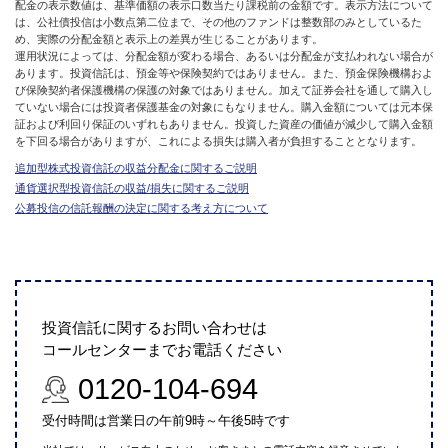
配金の表示数値は、基準価額の表示口数当たり課税前の金額です。表示方法について
は、公社債投信は小数点第二位まで、その他のファンドは整数部のみとしているた
め、実際の分配金額と表示上の差異が生じることがあります。
運用状況によっては、分配金額が変わる場合、あるいは分配金が支払われない場合が
あります。投資信託は、預金等や保険契約ではありません。また、預金保険機構およ
び保険契約者保護機構の保護の対象ではありません。加えて証券会社を通して購入し
ていない場合には投資者保護基金の対象にもなりません。購入金額については元本保
証および利回り保証のいずれもありません。投資した資産の価値が減少して購入金額
を下回る場合がありますが、これによる損失は購入者が負担することとなります。
追加型株式投資信託の収益分配金に関するご説明
通貨選択型投資信託の収益/損失に関するご説明
公募投信の信託報酬の決定に関する考え方について
投資信託に関するお問い合わせは
コールセンターまでお電話ください
0120-104-694
受付時間は営業日の午前9時～午後5時です