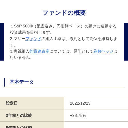
ファンドの概要
１S&P 500®（配当込み、円換算ベース）の動きに連動する
投資成果を目指します。
2.マザー
ファンド
の組入比率は、原則として高位を維持しま
す。
3.実質組入
外貨建資産
については、原則として
為替ヘッジ
は
行いません。
基本データ
設定日
2022/12/29
3年前との比較
+98.75%
5年前との比較
-