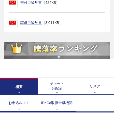
交付目論見書
（424KB）
請求目論見書
（3,011KB）
チャート
リスク
概要
分配金
お申込みメモ
iDeCo取扱金融機関