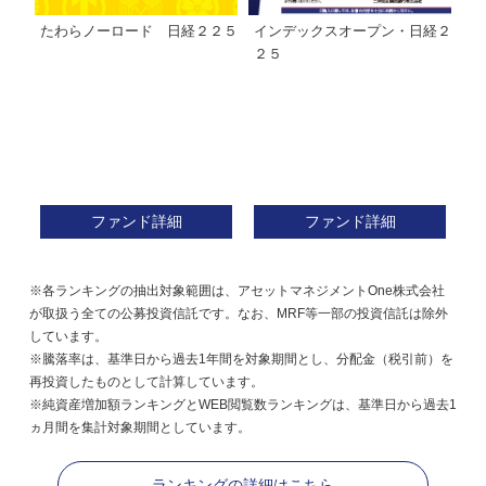
たわらノーロード 日経２２５
インデックスオープン・日経２
Ｍ
株式フ
２５
ン
ファンド詳細
ファンド詳細
※各ランキングの抽出対象範囲は、アセットマネジメントOne株式会社
が取扱う全ての公募投資信託です。なお、MRF等一部の投資信託は除外
しています。
※騰落率は、基準日から過去1年間を対象期間とし、分配金（税引前）を
再投資したものとして計算しています。
※純資産増加額ランキングとWEB閲覧数ランキングは、基準日から過去1
ヵ月間を集計対象期間としています。
ランキングの詳細はこちら