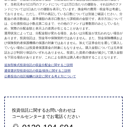
す。当初元本が1口1円のファンドについては1万口当たりの価額を、それ以外のファ
ンドについては1口あたりの価額を表示しています。換金時の費用・税金等は考慮し
ておりません。ただし、ETFの表記している口数については別途ご確認ください。分
配金の表示数値は、基準価額の表示口数当たり課税前の金額です。表示方法について
は、公社債投信は小数点第二位まで、その他のファンドは整数部のみとしているた
め、実際の分配金額と表示上の差異が生じることがあります。
運用状況によっては、分配金額が変わる場合、あるいは分配金が支払われない場合が
あります。投資信託は、預金等や保険契約ではありません。また、預金保険機構およ
び保険契約者保護機構の保護の対象ではありません。加えて証券会社を通して購入し
ていない場合には投資者保護基金の対象にもなりません。購入金額については元本保
証および利回り保証のいずれもありません。投資した資産の価値が減少して購入金額
を下回る場合がありますが、これによる損失は購入者が負担することとなります。
追加型株式投資信託の収益分配金に関するご説明
通貨選択型投資信託の収益/損失に関するご説明
公募投信の信託報酬の決定に関する考え方について
投資信託に関するお問い合わせは
コールセンターまでお電話ください