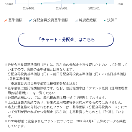
8,000
0.00
2024/01
2025/01
2026/01
基準価額
分配金再投資基準価額
純資産総額
決算日
「チャート・分配金」はこちら
※分配金再投資基準価額（円）は、税引前の分配金を再投資したものとして計算して
いますので、実際の基準価額とは異なります。
分配金再投資基準価額（円）＝前日分配金再投資基準価額（円）×（当日基準価額
÷前日基準価額）
（※決算日の当日基準価額は税引前分配金込み）
※基準価額は信託報酬控除後です。なお、信託報酬率は「ファンド概要（運用管理費
用(信託報酬)）」をご覧ください。
※純資産総額については、表示桁未満は切り捨てで処理しております。
※上記は過去の実績であり、将来の運用成果等をお約束するものではありません。
※過去に受益権の分割が行われたファンドは、基準価額（分配金再投資ベース）につ
いて分割が行われずかつ分配金（税引前）を再投資したものとして計算していま
す。
※1999年以前に設定されたファンドについては、2000年1月4日以降のデータを掲載
しています。