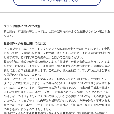
ファンド概要についての注意
資金動向、市況動向等によっては、上記の運用方針のような運用ができない場合があ
ります。
投資信託への投資に際しての注意
本ウェブサイトは、アセットマネジメントOne株式会社が作成したものです。お申込
に際しては、投資信託説明書（交付目論見書）をあらかじめ、または同時にお渡し致
しますので、必ず内容をご確認の上、ご自身でご判断ください。
投資信託は、株式や債券等の値動きのある有価証券（外貨建資産には為替リスクもあ
ります）に投資をしますので、市場環境、組入有価証券の発行者に係る信用状況等の
変化により基準価額は変動します。このため、購入金額について元本保証および利回
り保証のいずれもありません。
本ウェブサイトは、アセットマネジメントOne株式会社が信頼できると判断したデー
タにより作成しておりますが、その内容の完全性、正確性について同社が保証するも
のではありません。また、掲載データは過去の実績であり、将来の運用成果を保証す
るものではありません。 本ウェブサイトに掲載されている情報（リンクされている
外部サイトの情報も含む）に基づいて被ったいかなる損害についても一切の責任を負
いません。本ウェブサイトの内容は作成時点のものであり、今後予告なく変更される
場合があります。本ウェブサイトに記載した当社の見通し等は、将来の景気や株価等
の動きを保証するものではありません。
基準価額・分配金再投資基準価額・分配金込み基準価額は信託報酬控除後の価額で