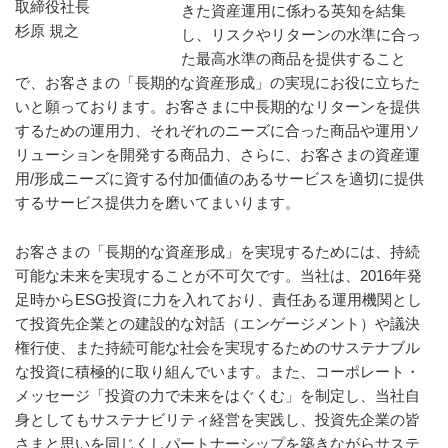
取締役社長
きた資産運用に係わる英知を結集
杉原 規之
し、リスクやリターンの水準に合っ
た最高水準の商品を提供すること
で、お客さまの「長期的な資産形成」の実現にお役に立ちた
いと願っております。お客さまに中長期的なリターンを提供
するための運用力、それぞれのニーズに合った商品や運用ソ
リューションを開発する商品力、さらに、お客さまの資産運
用/形成ニーズに資する付加価値のあるサービスを適切に提供
するサービス提供力を磨いてまいります。
お客さまの「長期的な資産形成」を実現するためには、持続
可能な未来を実現することが不可欠です。当社は、2016年発
足時からESG投資に力を入れており、責任ある運用機関とし
て投資先企業との建設的な対話（エンゲージメント）や議決
権行使、また持続可能な社会を実現するためのサステナブル
な投資に積極的に取り組んでいます。また、コーポレート・
メッセージ「投資の力で未来をはぐくむ」を制定し、当社自
身としてもサステナビリティ経営を実践し、投資先企業の皆
さまと思いを同じくしパートナーシップを築きながらサステ