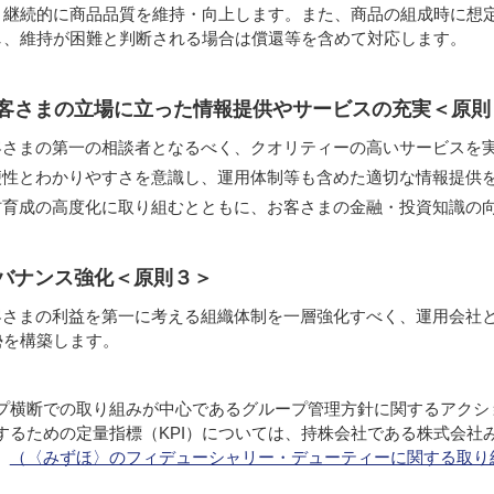
、継続的に商品品質を維持・向上します。また、商品の組成時に想
し、維持が困難と判断される場合は償還等を含めて対応します。
お客さまの立場に立った情報提供やサービスの充実＜原則
客さまの第一の相談者となるべく、クオリティーの高いサービスを
便性とわかりやすさを意識し、運用体制等も含めた適切な情報提供
材育成の高度化に取り組むとともに、お客さまの金融・投資知識の
ガバナンス強化＜原則３＞
客さまの利益を第一に考える組織体制を一層強化すべく、運用会社
勢を構築します。
プ横断での取り組みが中心であるグループ管理方針に関するアクシ
するための定量指標（KPI）については、持株会社である株式会社
。
（〈みずほ〉のフィデューシャリー・デューティーに関する取り