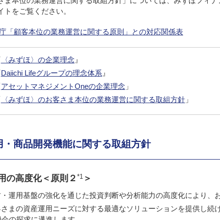
さま本位の業務運営に関する取組方針」については、みずほフィナ
イトをご覧ください。
融庁「顧客本位の業務運営に関する原則」との対応関係表
『
〈みずほ〉の企業理念
』
『
Daiichi Lifeグループの理念体系
』
「
アセットマネジメントOneの企業理念
」
「
〈みずほ〉のお客さま本位の業務運営に関する取組方針
」
用・商品開発機能に関する取組方針
*1
運用の高度化＜原則２
＞
材・運用基盤の強化を通じた投資判断や分析能力の高度化により、
客さまの資産運用ニーズに対する最適なソリューションを提供し続
機会の探求に邁進します。