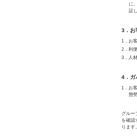
に
証
3．
お
利
人
4．
お
態
グルー
を確認
ります