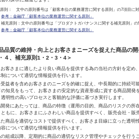
）原則： 文中の原則番号は「顧客本位の業務運営に関する原則」の7項目に
参考：金融庁「顧客本位の業務運営に関する原則」
補充原則：文中の原則番号は「プロダクトガバナンスに関する補充原則」
参考：金融庁「顧客本位の業務運営に関する原則」
商品品質の維持・向上とお客さまニーズを捉えた商品の開
・４、補充原則1・2・3・4＞
にお客さまに適したより良い商品を提供する為の当社の方針を定め
体制について適切な情報提供を行います。
終受益者を含めお客さまのニーズを的確に捉え、中長期的に持続可
ての知見をもって、お客さまの安定的な資産形成に資する商品開発
、透明性の高いプロセスと客観的な評価に基づき実行します。
品開発にあたっては、商品の特徴（運用の目的、商品のリスクの所
とともに、お客さまにふさわしい商品を提供すべく、販売会社・販
れた商品を適切なコストで提供すべく、お客さま目線に立った透明
内容について適切な情報提供を行います。
品の組成以降、定期的に商品の適切なリスク管理やチェックを行う