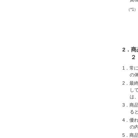
（*1
2．
２
常
の
最
し
は
商
る
優
の
商