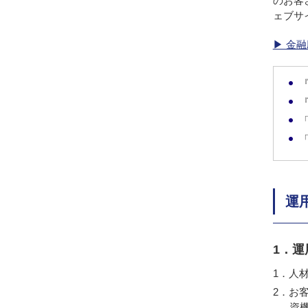
のお客
ェブサ
▶ 金
運
1．
人
お
資