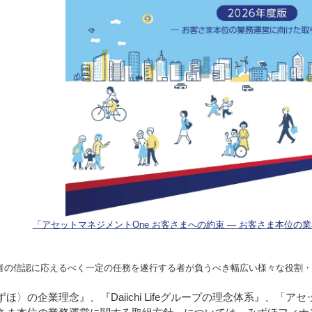
「アセットマネジメントOne お客さまへの約束 ― お客さま本位の業
他者の信認に応えるべく一定の任務を遂行する者が負うべき幅広い様々な役割
ずほ〉の企業理念』、『Daiichi Lifeグループの理念体系』、「