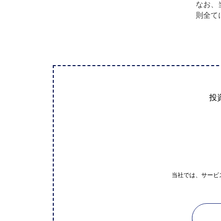
なお、
則全て
投
当社では、サービ