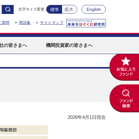
拡大
English
文字サイズ変更
標準
ご質問
用語集
サイトマップ
社
の皆さまへ
機関投資家
の皆さまへ
2026年4月1日現在