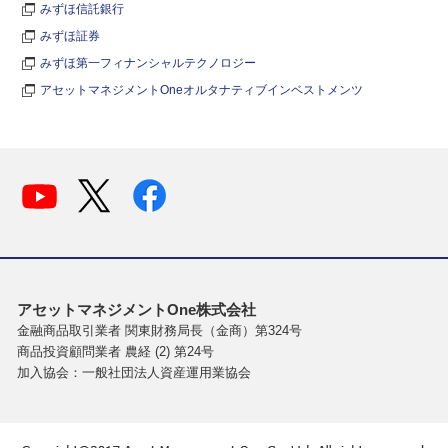
みずほ信託銀行
みずほ証券
みずほ第一フィナンシャルテクノロジー
アセットマネジメントOneオルタナティブインベストメンツ
アセットマネジメントOne株式会社
金融商品取引業者 関東財務局長（金商）第324号
商品投資顧問業者 農経 (2) 第24号
加入協会：一般社団法人資産運用業協会